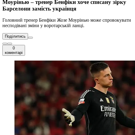
Моурінью – тренер Бенфіки хоче списану зірку
Барселони замість українця
Головний тренер Бенфіки Жозе Моурінью може спровокувати
несподівані зміни у воротарській ланці.
Поділитись
0
коментарі