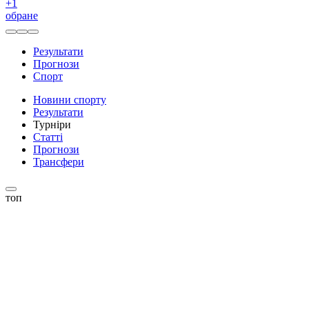
+
1
обране
Результати
Прогнози
Спорт
Новини спорту
Результати
Турніри
Статті
Прогнози
Трансфери
топ