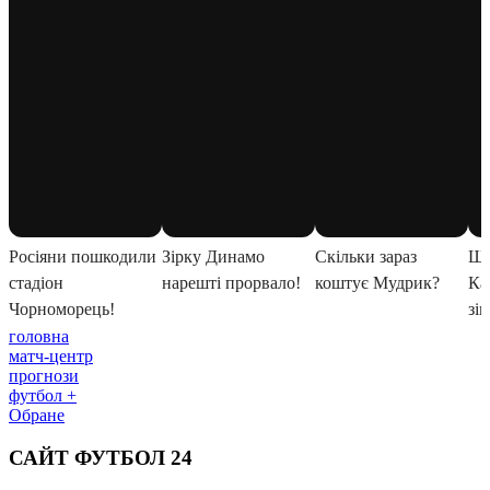
головна
матч-центр
прогнози
футбол +
Обране
САЙТ ФУТБОЛ 24