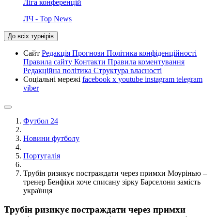
Ліга конференцій
ЛЧ - Top News
До всіх турнірів
Сайт
Редакція
Прогнози
Політика конфіденційності
Правила сайту
Контакти
Правила коментування
Редакційна політика
Структура власності
Соціальні мережі
facebook
x
youtube
instagram
telegram
viber
Футбол 24
Новини футболу
Португалія
Трубін ризикує постраждати через примхи Моурінью –
тренер Бенфіки хоче списану зірку Барселони замість
українця
Трубін ризикує постраждати через примхи