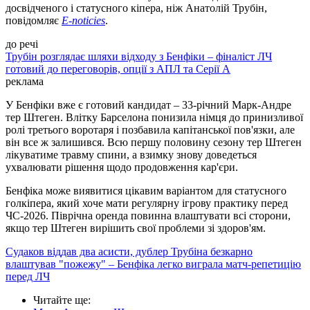
досвідченого і статусного кіпера, ніж Анатолій Трубін,
повідомляє
E-noticies
.
до речі
Трубін розглядає шляхи відходу з Бенфіки – фіналіст ЛЧ
готовий до переговорів, опції з АПЛ та Серії А
реклама
У Бенфіки вже є готовий кандидат – 33-річний Марк-Андре
тер Штеген. Влітку Барселона понизила німця до принизливої
ролі третього воротаря і позбавила капітанської пов'язки, але
він все ж залишився. Всю першу половину сезону тер Штеген
лікуватиме травму спини, а взимку знову доведеться
ухвалювати рішення щодо продовження кар'єри.
Бенфіка може виявитися цікавим варіантом для статусного
голкіпера, який хоче мати регулярну ігрову практику перед
ЧС-2026. Піврічна оренда повинна влаштувати всі сторони,
якщо тер Штеген вирішить свої проблеми зі здоров'ям.
Судаков віддав два асисти, дублер Трубіна безкарно
влаштував "пожежу" – Бенфіка легко виграла матч-репетицію
перед ЛЧ
Читайте ще
: