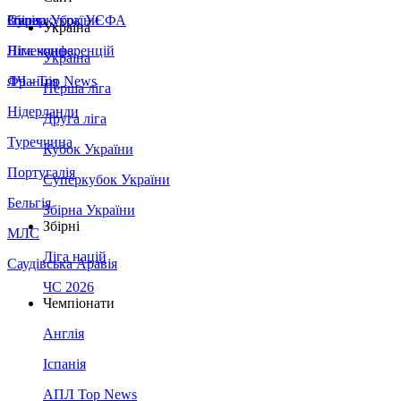
Збірна України
Італія
Суперкубок УЄФА
Україна
Німеччина
Ліга конференцій
Україна
Франція
ЛЧ - Top News
Перша ліга
Нідерланди
Друга ліга
Туреччина
Кубок України
Португалія
Суперкубок України
Бельгія
Збірна України
Збірні
МЛС
Ліга націй
Саудівська Аравія
ЧС 2026
Чемпіонати
Англія
Іспанія
АПЛ Top News