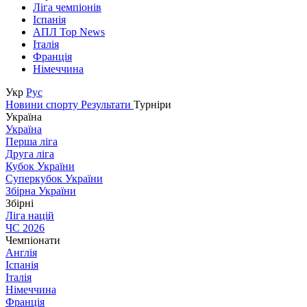
Ліга чемпіонів
Іспанія
АПЛ Top News
Італія
Франція
Німеччина
Укр
Рус
Новини спорту
Результати
Турніри
Україна
Україна
Перша ліга
Друга ліга
Кубок України
Суперкубок України
Збірна України
Збірні
Ліга націй
ЧС 2026
Чемпіонати
Англія
Іспанія
Італія
Німеччина
Франція