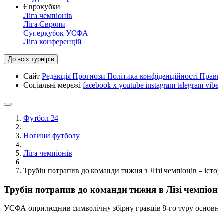
Єврокубки
Ліга чемпіонів
Ліга Європи
Суперкубок УЄФА
Ліга конференцій
До всіх турнірів
Сайт
Редакція
Прогнози
Політика конфіденційності
Прав
Соціальні мережі
facebook
x
youtube
instagram
telegram
vibe
Футбол 24
Новини футболу
Ліга чемпіонів
Трубін потрапив до команди тижня в Лізі чемпіонів – іст
Трубін потрапив до команди тижня в Лізі чемпіон
УЄФА оприлюднив символічну збірну гравців 8-го туру основно