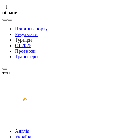
+
1
обране
Новини спорту
Результати
Турніри
ОІ 2026
Прогнози
Трансфери
топ
Англія
Україна