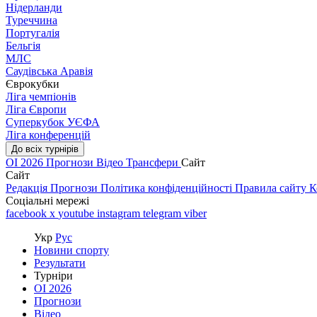
Нідерланди
Туреччина
Португалія
Бельгія
МЛС
Саудівська Аравія
Єврокубки
Ліга чемпіонів
Ліга Європи
Суперкубок УЄФА
Ліга конференцій
До всіх турнірів
ОІ 2026
Прогнози
Відео
Трансфери
Сайт
Сайт
Редакція
Прогнози
Політика конфіденційності
Правила сайту
К
Соціальні мережі
facebook
x
youtube
instagram
telegram
viber
Укр
Рус
Новини спорту
Результати
Турніри
ОІ 2026
Прогнози
Відео