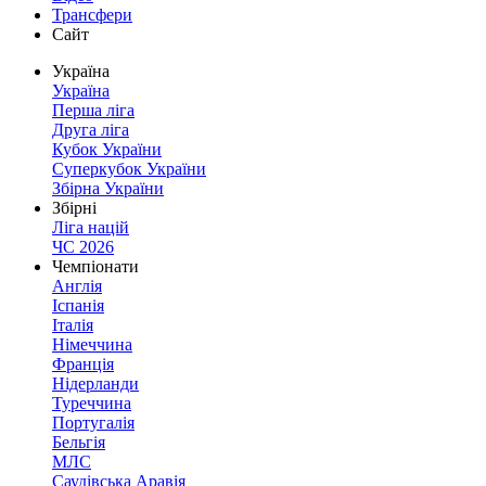
Трансфери
Сайт
Україна
Україна
Перша ліга
Друга ліга
Кубок України
Суперкубок України
Збірна України
Збірні
Ліга націй
ЧС 2026
Чемпіонати
Англія
Іспанія
Італія
Німеччина
Франція
Нідерланди
Туреччина
Португалія
Бельгія
МЛС
Саудівська Аравія