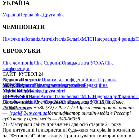
УКРАЇНА
Україна
Перша ліга
Друга ліга
ЧЕМПІОНАТИ
Німеччина
Іспанія
Англія
Італія
Бельгія
МЛС
Нідерланди
Франція
П
ЄВРОКУБКИ
Ліга чемпіонів
Ліга Європи
Юнацька ліга УЄФА
Ліга
конференцій
САЙТ ФУТБОЛ 24
Редакція
Соціальні мережі
Прогнози
Політика конфіденційності
Правила
сайту
facebook
УКРАЇНА
Контакти
x
youtube
Правила коментування
instagram
telegram
viber
Редакційна
політика
Україна
ЧЕМПІОНАТИ
Перша ліга
Структура власності
Друга ліга
Німеччина
ЄВРОКУБКИ
Іспанія
Англія
Італія
Бельгія
МЛС
Нідерланди
Франція
П
Ліга чемпіонів
Онлайн-медіа «Футбол 24»
Ліга Європи
Юнацька ліга УЄФА
пл. Галицька, буд. 15, м. Львів,
Ліга
конференцій
79008
Телефон +380 (32) 229-77-77
Адреса електронної пошти
—
legal@24tv.com.ua
Ідентифікатор онлайн-медіа в Реєстрі
суб’єктів у сфері медіа — R40-06058
21+
Матеріали сайту призначені для осіб старше 21 року
При цитуванні і використанні будь-яких матеріалів посилання
на "Футбол 24" обов'язкове. При цитуванні і використанні в