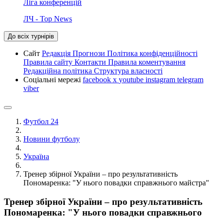
Ліга конференцій
ЛЧ - Top News
До всіх турнірів
Сайт
Редакція
Прогнози
Політика конфіденційності
Правила сайту
Контакти
Правила коментування
Редакційна політика
Структура власності
Соціальні мережі
facebook
x
youtube
instagram
telegram
viber
Футбол 24
Новини футболу
Україна
Тренер збірної України – про результативність
Пономаренка: "У нього повадки справжнього майстра"
Тренер збірної України – про результативність
Пономаренка: "У нього повадки справжнього