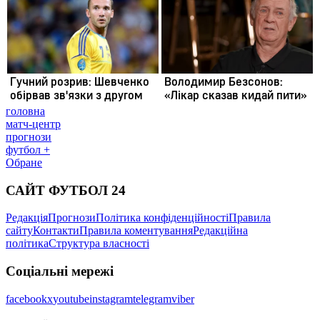
головна
матч-центр
прогнози
футбол +
Обране
САЙТ ФУТБОЛ 24
Редакція
Прогнози
Політика конфіденційності
Правила
сайту
Контакти
Правила коментування
Редакційна
політика
Структура власності
Соціальні мережі
facebook
x
youtube
instagram
telegram
viber