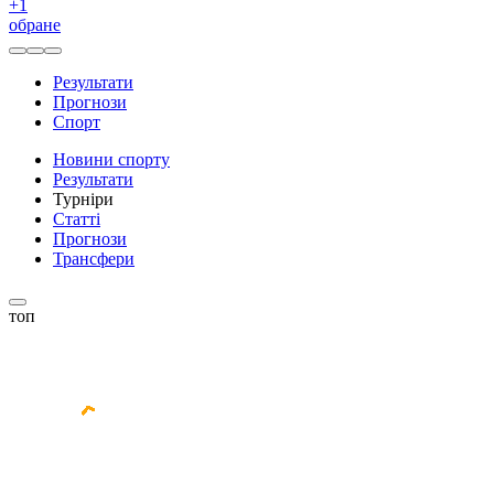
+
1
обране
Результати
Прогнози
Спорт
Новини спорту
Результати
Турніри
Статті
Прогнози
Трансфери
топ