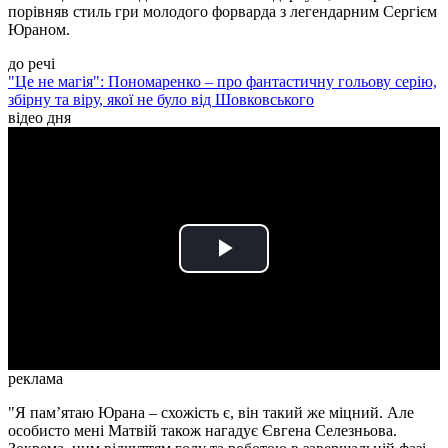
порівняв стиль гри молодого форварда з легендарним Сергієм
Юраном.
до речі
"Це не магія": Пономаренко – про фантастичну гольову серію,
збірну та віру, якої не було від Шовковського
відео дня
Play
Video
реклама
"Я пам’ятаю Юрана – схожість є, він такий же міцний. Але
особисто мені Матвій також нагадує Євгена Селезньова.