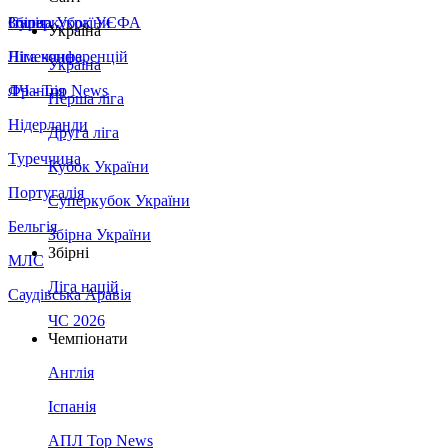
Збірна України
Італія
Суперкубок УЄФА
Україна
Німеччина
Ліга конференцій
Україна
Франція
ЛЧ - Top News
Перша ліга
Нідерланди
Друга ліга
Туреччина
Кубок України
Португалія
Суперкубок України
Бельгія
Збірна України
Збірні
МЛС
Ліга націй
Саудівська Аравія
ЧС 2026
Чемпіонати
Англія
Іспанія
АПЛ Top News