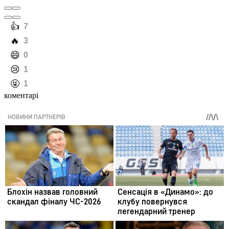
️👍
7
️🔥
3
️😄
0
️😢
1
️🤬
1
коментарі