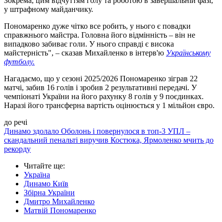
Зокрема, цим відчуттям голу та роботою в завершальній фазі,
у штрафному майданчику.
Пономаренко дуже чітко все робить, у нього є повадки
справжнього майстра. Головна його відмінність – він не
випадково забиває голи. У нього справді є висока
майстерність", – сказав Михайленко в інтерв'ю
Українському
футболу.
Нагадаємо, що у сезоні 2025/2026 Пономаренко зіграв 22
матчі, забив 16 голів і зробив 2 результативні передачі. У
чемпіонаті України на його рахунку 8 голів у 9 поєдинках.
Наразі його трансферна вартість оцінюється у 1 мільйон євро.
до речі
Динамо здолало Оболонь і повернулося в топ-3 УПЛ –
скандальний пенальті виручив Костюка, Ярмоленко мчить до
рекорду
Читайте ще
:
Україна
Динамо Київ
Збірна України
Дмитро Михайленко
Матвій Пономаренко