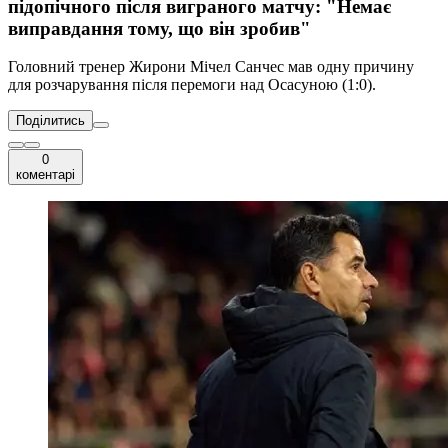
підопічного після виграного матчу: "Немає
виправдання тому, що він зробив"
Головний тренер Жирони Мічел Санчес мав одну причину
для розчарування після перемоги над Осасуною (1:0).
Поділитись
0
коментарі