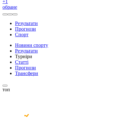
+
1
обране
Результати
Прогнози
Спорт
Новини спорту
Результати
Турніри
Статті
Прогнози
Трансфери
топ