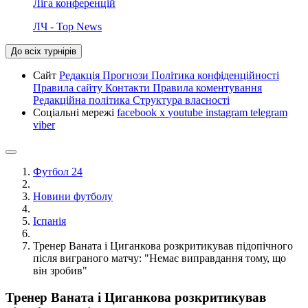
Ліга конференцій
ЛЧ - Top News
До всіх турнірів
Сайт
Редакція
Прогнози
Політика конфіденційності
Правила сайту
Контакти
Правила коментування
Редакційна політика
Структура власності
Соціальні мережі
facebook
x
youtube
instagram
telegram
viber
Футбол 24
Новини футболу
Іспанія
Тренер Ваната і Циганкова розкритикував підопічного
після виграного матчу: "Немає виправдання тому, що
він зробив"
Тренер Ваната і Циганкова розкритикував