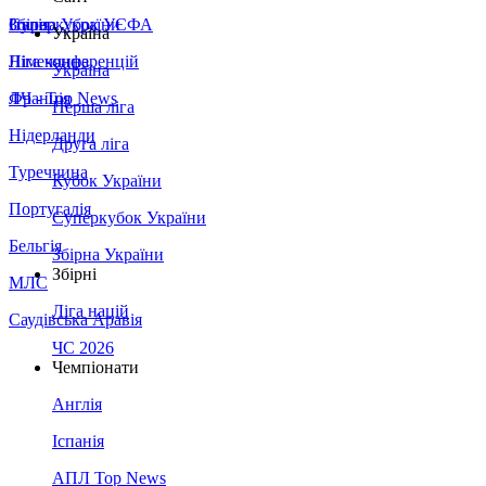
Збірна України
Італія
Суперкубок УЄФА
Україна
Німеччина
Ліга конференцій
Україна
Франція
ЛЧ - Top News
Перша ліга
Нідерланди
Друга ліга
Туреччина
Кубок України
Португалія
Суперкубок України
Бельгія
Збірна України
Збірні
МЛС
Ліга націй
Саудівська Аравія
ЧС 2026
Чемпіонати
Англія
Іспанія
АПЛ Top News