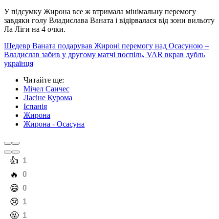
У підсумку Жирона все ж втримала мінімальну перемогу
завдяки голу Владислава Ваната і відірвалася від зони вильоту
Ла Ліги на 4 очки.
Шедевр Ваната подарував Жироні перемогу над Осасуною –
Владислав забив у другому матчі поспіль, VAR вкрав дубль
українця
Читайте ще
:
Мічел Санчес
Ласіне Курома
Іспанія
Жирона
Жирона - Осасуна
️👍
1
️🔥
0
️😄
0
️😢
1
️🤬
1