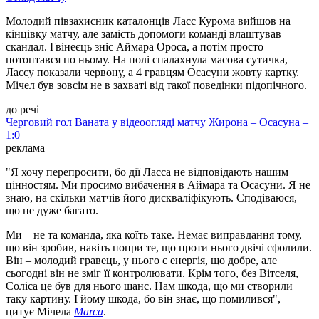
Молодий півзахисник каталонців Ласс Курома вийшов на
кінцівку матчу, але замість допомоги команді влаштував
скандал. Гвінеєць зніс Аймара Ороса, а потім просто
потоптався по ньому. На полі спалахнула масова сутичка,
Лассу показали червону, а 4 гравцям Осасуни жовту картку.
Мічел був зовсім не в захваті від такої поведінки підопічного.
до речі
Черговий гол Ваната у відеоогляді матчу Жирона – Осасуна –
1:0
реклама
"Я хочу перепросити, бо дії Ласса не відповідають нашим
цінностям. Ми просимо вибачення в Аймара та Осасуни. Я не
знаю, на скільки матчів його дискваліфікують. Сподіваюся,
що не дуже багато.
Ми – не та команда, яка коїть таке. Немає виправдання тому,
що він зробив, навіть попри те, що проти нього двічі сфолили.
Він – молодий гравець, у нього є енергія, що добре, але
сьогодні він не зміг її контролювати. Крім того, без Вітселя,
Соліса це був для нього шанс. Нам шкода, що ми створили
таку картину. І йому шкода, бо він знає, що помилився", –
цитує Мічела
Marca
.