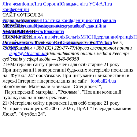
Ліга чемпіонів
Ліга Європи
Юнацька ліга УЄФА
Ліга
конференцій
САЙТ ФУТБОЛ 24
Редакція
Соціальні мережі
Прогнози
Політика конфіденційності
Правила
сайту
facebook
УКРАЇНА
Контакти
x
youtube
Правила коментування
instagram
telegram
viber
Редакційна
політика
Україна
ЧЕМПІОНАТИ
Перша ліга
Структура власності
Друга ліга
Німеччина
ЄВРОКУБКИ
Іспанія
Англія
Італія
Бельгія
МЛС
Нідерланди
Франція
П
Ліга чемпіонів
Онлайн-медіа «Футбол 24»
Ліга Європи
Юнацька ліга УЄФА
пл. Галицька, буд. 15, м. Львів,
Ліга
конференцій
79008
Телефон +380 (32) 229-77-77
Адреса електронної пошти
—
legal@24tv.com.ua
Ідентифікатор онлайн-медіа в Реєстрі
суб’єктів у сфері медіа — R40-06058
21+
Матеріали сайту призначені для осіб старше 21 року
При цитуванні і використанні будь-яких матеріалів посилання
на "Футбол 24" обов'язкове. При цитуванні і використанні в
мережі Інтернет гіперпосилання на сайт
football24.ua
обов'язкове. Матеріали зі знаком "Спецпроект",
"Партнерський матеріал", "Реклама", "Новини компаній"
публікуємо на правах реклами.
21+
Матеріали сайту призначені для осіб старше 21 року
Усi права захищенi. © 2005 -
2026
, ПрАТ "Телерадіокомпанія
Люкс". "Футбол 24".