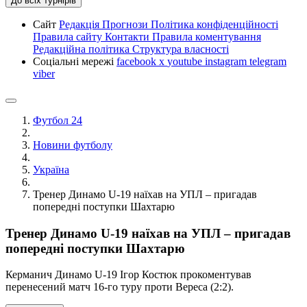
До всіх турнірів
Сайт
Редакція
Прогнози
Політика конфіденційності
Правила сайту
Контакти
Правила коментування
Редакційна політика
Структура власності
Соціальні мережі
facebook
x
youtube
instagram
telegram
viber
Футбол 24
Новини футболу
Україна
Тренер Динамо U-19 наїхав на УПЛ – пригадав
попередні поступки Шахтарю
Тренер Динамо U-19 наїхав на УПЛ – пригадав
попередні поступки Шахтарю
Керманич Динамо U-19 Ігор Костюк прокоментував
перенесений матч 16-го туру проти Вереса (2:2).