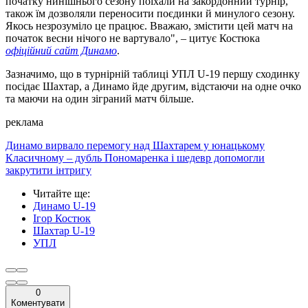
початку нинішнього сезону поїхали на закордонний турнір,
також їм дозволяли переносити поєдинки й минулого сезону.
Якось незрозуміло це працює. Вважаю, змістити цей матч на
початок весни нічого не вартувало", – цитує Костюка
офіційний сайт Динамо
.
Зазначимо, що в турнірній таблиці УПЛ U-19 першу сходинку
посідає Шахтар, а Динамо йде другим, відстаючи на одне очко
та маючи на один зіграний матч більше.
реклама
Динамо вирвало перемогу над Шахтарем у юнацькому
Класичному – дубль Пономаренка і шедевр допомогли
закрутити інтригу
Читайте ще
:
Динамо U-19
Ігор Костюк
Шахтар U-19
УПЛ
0
Коментувати