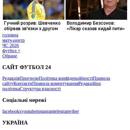
головна
матч-центр
ЧС 2026
футбол +
Обране
САЙТ ФУТБОЛ 24
Редакція
Прогнози
Політика конфіденційності
Правила
сайту
Контакти
Правила коментування
Редакційна
політика
Структура власності
Соціальні мережі
facebook
x
youtube
instagram
telegram
viber
УКРАЇНА