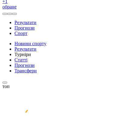
+
1
обране
Результати
Прогнози
Спорт
Новини спорту
Результати
Турніри
Статті
Прогнози
Трансфери
топ