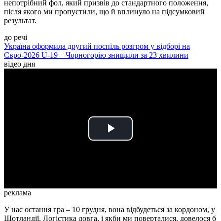
непотрібний фол, який призвів до стандартного положення,
після якого ми пропустили, що й вплинуло на підсумковий
результат.
до речі
Україна оформила другий поспіль розгром у відборі на
Євро-2026 U-19 – Чорногорію знищили за 23 хвилини
відео дня
Play
Video
реклама
У нас остання гра – 10 грудня, вона відбудеться за кордоном, у
Шотландії. Логістика довга, і якби ми поверталися, довелося б