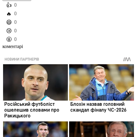
️👍
0
️🔥
0
️😄
0
️😢
0
️🤬
0
коментарі