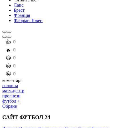
Ланс
Брест
Франція
Флоріан Товен
️👍
0
️🔥
0
️😄
0
️😢
0
️🤬
0
коментарі
головна
матч-центр
прогнози
футбол +
Обране
САЙТ ФУТБОЛ 24