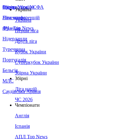
Збірна України
Італія
Суперкубок УЄФА
Україна
Німеччина
Ліга конференцій
Україна
Франція
ЛЧ - Top News
Перша ліга
Нідерланди
Друга ліга
Туреччина
Кубок України
Португалія
Суперкубок України
Бельгія
Збірна України
Збірні
МЛС
Ліга націй
Саудівська Аравія
ЧС 2026
Чемпіонати
Англія
Іспанія
АПЛ Top News