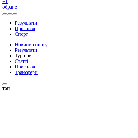
+
1
обране
Результати
Прогнози
Спорт
Новини спорту
Результати
Турніри
Статті
Прогнози
Трансфери
топ