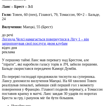
Ланс – Брест – 3:1
Голи:
Товен, 60 (пен), Гілавогі, 79, Томассон, 90+2 – Бальде,
24
Вилучення:
Маецкі, 55 (Брест)
до речі
Легенда Челсі намагається повернутися в Лігу 1 – він
запропонував свої послуги двом клубам
відео дня
реклама
У першому таймі Ланс мав перевагу над Брестом, але
"пірати", які наробили галасу торік в ЛЧ, забили першими.
Бальде скористався передачею Каморі Думбія.
По перерві господарі продовжили тиснути на суперника.
Лансу допомогло вилучення Маецкі. На 60 хвилині Товен
реалізував пенальті, забивши свій перший гол з моменту
повернення у Францію. Гілавогі подвоїв перевагу, а Томассон
поставив крапку в матчі. Ланс завдав 30 ударів по воротах
Бреста за гру, і рахунок міг би бути більшим.
Читайте ще
: