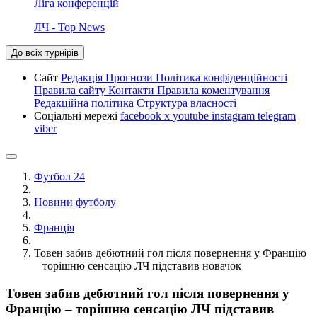
Ліга конференцій
ЛЧ - Top News
До всіх турнірів
Сайт
Редакція
Прогнози
Політика конфіденційності
Правила сайту
Контакти
Правила коментування
Редакційна політика
Структура власності
Соціальні мережі
facebook
x
youtube
instagram
telegram
viber
Футбол 24
Новини футболу
Франція
Товен забив дебютний гол після повернення у Францію
– торішню сенсацію ЛЧ підставив новачок
Товен забив дебютний гол після повернення у
Францію – торішню сенсацію ЛЧ підставив