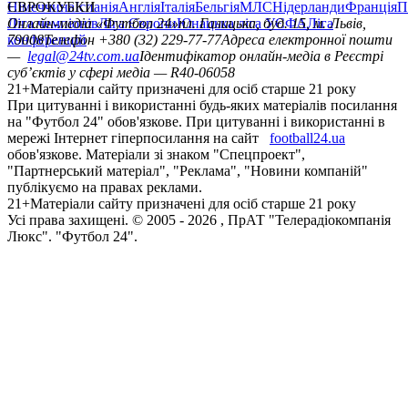
Німеччина
ЄВРОКУБКИ
Іспанія
Англія
Італія
Бельгія
МЛС
Нідерланди
Франція
П
Ліга чемпіонів
Онлайн-медіа «Футбол 24»
Ліга Європи
Юнацька ліга УЄФА
пл. Галицька, буд. 15, м. Львів,
Ліга
конференцій
79008
Телефон +380 (32) 229-77-77
Адреса електронної пошти
—
legal@24tv.com.ua
Ідентифікатор онлайн-медіа в Реєстрі
суб’єктів у сфері медіа — R40-06058
21+
Матеріали сайту призначені для осіб старше 21 року
При цитуванні і використанні будь-яких матеріалів посилання
на "Футбол 24" обов'язкове. При цитуванні і використанні в
мережі Інтернет гіперпосилання на сайт
football24.ua
обов'язкове. Матеріали зі знаком "Спецпроект",
"Партнерський матеріал", "Реклама", "Новини компаній"
публікуємо на правах реклами.
21+
Матеріали сайту призначені для осіб старше 21 року
Усi права захищенi. © 2005 -
2026
, ПрАТ "Телерадіокомпанія
Люкс". "Футбол 24".