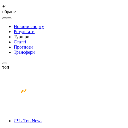
+
1
обране
Новини спорту
Результати
Турніри
Статті
Прогнози
Трансфери
топ
ЛЧ - Top News