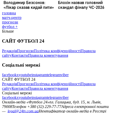
головна
матч-центр
прогнози
футбол +
Більше
САЙТ ФУТБОЛ 24
Редакція
Прогнози
Політика конфіденційності
Правила
сайту
Контакти
Правила коментування
Соціальні мережі
facebook
x
youtube
instagram
telegram
viber
САЙТ ФУТБОЛ 24
Редакція
Прогнози
Політика конфіденційності
Правила
сайту
Контакти
Правила коментування
Соціальні мережі
facebook
x
youtube
instagram
telegram
viber
Онлайн-медіа «Футбол 24»
пл. Галицька, буд. 15, м. Львів,
79008
Телефон +380 (32) 229-77-77
Адреса електронної пошти
—
legal@24tv.com.ua
Ідентифікатор онлайн-медіа в Реєстрі