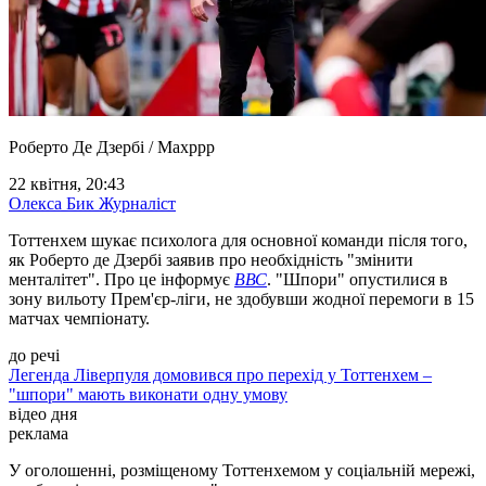
Роберто Де Дзербі / Maxppp
22 квітня, 20:43
Олекса Бик
Журналіст
Тоттенхем шукає психолога для основної команди після того,
як Роберто де Дзербі заявив про необхідність "змінити
менталітет". Про це інформує
ВВС
. "Шпори" опустилися в
зону вильоту Прем'єр-ліги, не здобувши жодної перемоги в 15
матчах чемпіонату.
до речі
Легенда Ліверпуля домовився про перехід у Тоттенхем –
"шпори" мають виконати одну умову
відео дня
реклама
У оголошенні, розміщеному Тоттенхемом у соціальній мережі,