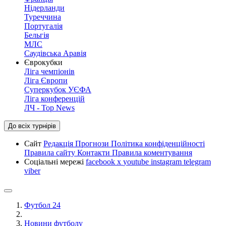
Нідерланди
Туреччина
Португалія
Бельгія
МЛС
Саудівська Аравія
Єврокубки
Ліга чемпіонів
Ліга Європи
Суперкубок УЄФА
Ліга конференцій
ЛЧ - Top News
До всіх турнірів
Сайт
Редакція
Прогнози
Політика конфіденційності
Правила сайту
Контакти
Правила коментування
Соціальні мережі
facebook
x
youtube
instagram
telegram
viber
Футбол 24
Новини футболу