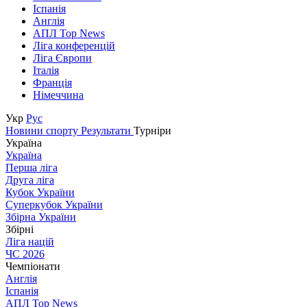
Іспанія
Англія
АПЛ Top News
Ліга конференцій
Ліга Європи
Італія
Франція
Німеччина
Укр
Рус
Новини спорту
Результати
Турніри
Україна
Україна
Перша ліга
Друга ліга
Кубок України
Суперкубок України
Збірна України
Збірні
Ліга націй
ЧС 2026
Чемпіонати
Англія
Іспанія
АПЛ Top News