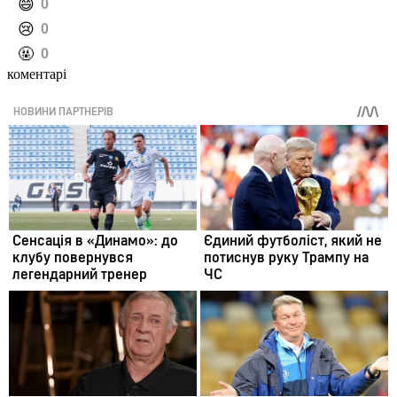
️😄
0
️😢
0
️🤬
0
коментарі