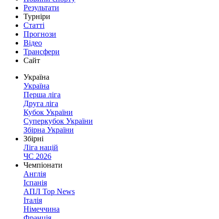
Результати
Турніри
Статті
Прогнози
Відео
Трансфери
Сайт
Україна
Україна
Перша ліга
Друга ліга
Кубок України
Суперкубок України
Збірна України
Збірні
Ліга націй
ЧС 2026
Чемпіонати
Англія
Іспанія
АПЛ Top News
Італія
Німеччина
Франція