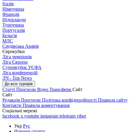
Італія
Німеччина
Франція
Нідерланди
Туреччина
Португалія
Бельгія
МЛС
Саудівська Аравія
Єврокубки
Ліга чемпіонів
Ліга Європи
Суперкубок УЄФА
Ліга конференцій
ЛЧ - Top News
До всіх турнірів
Статті
Прогнози
Відео
Трансфери
Сайт
Сайт
Редакція
Прогнози
Політика конфіденційності
Правила сайту
Контакти
Правила коментування
Соціальні мережі
facebook
x
youtube
instagram
telegram
viber
Укр
Рус
Новини спорту