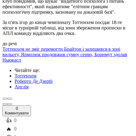
клуб повідомив, що шукає "видатного психолога з питань
ефективності", який надаватиме "елітним гравцям
психологічну підтримку, засновану на доказовій базі".
За п'ять ігор до кінця чемпіонату Тоттенхем посідає 18-те
місце в турнірній таблиці, від зони збереження прописки в
АПЛ команду відділяють два очки.
до речі
Тоттенхем не зміг перемогти Брайтон і залишився в зоні
вильоту, Ярмолюк продовжив сумну серію, Борнмут здолав
Ньюкасл
Читайте ще
:
Тоттенхем
Роберто Де Дзербі
Англія
0
Коментувати
️👍
0
️🔥
0