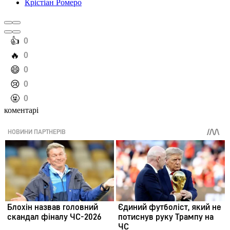
Крістіан Ромеро
️👍
0
️🔥
0
️😄
0
️😢
0
️🤬
0
коментарі