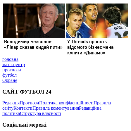
головна
матч-центр
прогнози
футбол +
Обране
САЙТ ФУТБОЛ 24
Редакція
Прогнози
Політика конфіденційності
Правила
сайту
Контакти
Правила коментування
Редакційна
політика
Структура власності
Соціальні мережі