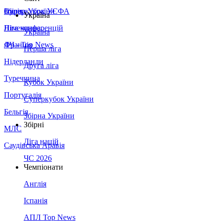
Збірна України
Італія
Суперкубок УЄФА
Україна
Німеччина
Ліга конференцій
Україна
Франція
ЛЧ - Top News
Перша ліга
Нідерланди
Друга ліга
Туреччина
Кубок України
Португалія
Суперкубок України
Бельгія
Збірна України
Збірні
МЛС
Ліга націй
Саудівська Аравія
ЧС 2026
Чемпіонати
Англія
Іспанія
АПЛ Top News