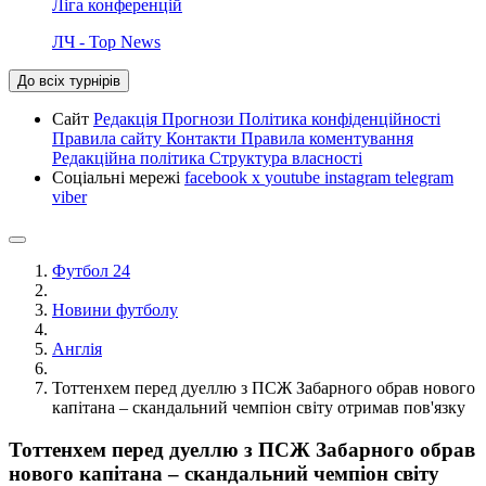
Ліга конференцій
ЛЧ - Top News
До всіх турнірів
Сайт
Редакція
Прогнози
Політика конфіденційності
Правила сайту
Контакти
Правила коментування
Редакційна політика
Структура власності
Соціальні мережі
facebook
x
youtube
instagram
telegram
viber
Футбол 24
Новини футболу
Англія
Тоттенхем перед дуеллю з ПСЖ Забарного обрав нового
капітана – скандальний чемпіон світу отримав пов'язку
Тоттенхем перед дуеллю з ПСЖ Забарного обрав
нового капітана – скандальний чемпіон світу