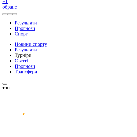
+
1
обране
Результати
Прогнози
Спорт
Новини спорту
Результати
Турніри
Статті
Прогнози
Трансфери
топ