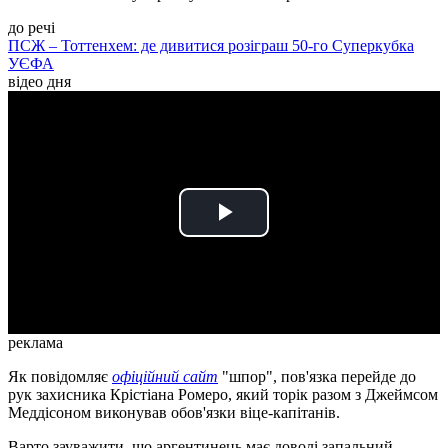
до речі
ПСЖ – Тоттенхем: де дивитися розіграш 50-го Суперкубка
УЄФА
відео дня
Play
Video
реклама
Як повідомляє
офіційний сайт
"шпор", пов'язка перейде до
рук захисника Крістіана Ромеро, який торік разом з Джеймсом
Меддісоном виконував обов'язки віце-капітанів.
Варто зауважити, що аргентинець має доволі запальний