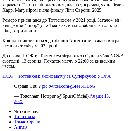
характер. На полі він часто вступає в суперечки, як це було з
Харрі Магуайром після фіналу Ліги Європи-2025.
Ромеро приєднався до Тоттенхема у 2021 році. Загалом він
відіграв за "шпор" у 124 матчах, в яких забив сім голів та
віддав три асисти.
Крістіан викликається до збірної Аргентини, з якою виграв
чемпіонат світу у 2022 році.
До слова, ПСЖ та Тоттенхем зіграють за Суперкубок УЄФА
сьогодні, 13 серпня. Початок матчу о 22:00 за київським
часом.
ПСЖ – Тоттенхем: анонс матчу за Суперкубок УЄФА
Captain Cuti ?
pic.twitter.com/g6feeSKLoG
— Tottenham Hotspur (@SpursOfficial)
August 13,
2025
Читайте ще
:
Тоттенхем
Томас Франк
Англія