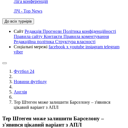
Ліга конференцій
ЛЧ - Top News
До всіх турнірів
Сайт
Редакція
Прогнози
Політика конфіденційності
Правила сайту
Контакти
Правила коментування
Редакційна політика
Структура власності
Соціальні мережі
facebook
x
youtube
instagram
telegram
viber
Футбол 24
Новини футболу
Англія
Тер Штеген може залишити Барселону – з'явився
цікавий варіант з АПЛ
Тер Штеген може залишити Барселону –
з'явився цікавий варіант з АПЛ