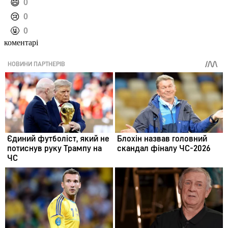
️😄
0
️😢
0
️🤬
0
коментарі