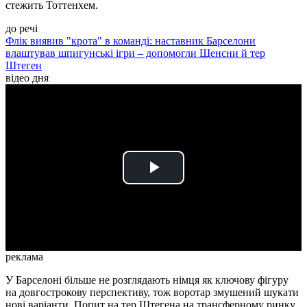
стежить Тоттенхем.
до речі
Флік виявив "крота" в команді: наставник Барселони
влаштував шпигунські ігри – допомогли Щенсни й тер
Штеген
відео дня
Play
Video
реклама
У Барселоні більше не розглядають німця як ключову фігуру
на довгострокову перспективу, тож воротар змушений шукати
нові варіанти. Попит на тер Штегена на трансферному ринку