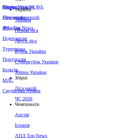
Збірна України
Італія
Суперкубок УЄФА
Україна
Німеччина
Ліга конференцій
Україна
Франція
ЛЧ - Top News
Перша ліга
Нідерланди
Друга ліга
Туреччина
Кубок України
Португалія
Суперкубок України
Бельгія
Збірна України
Збірні
МЛС
Ліга націй
Саудівська Аравія
ЧС 2026
Чемпіонати
Англія
Іспанія
АПЛ Top News