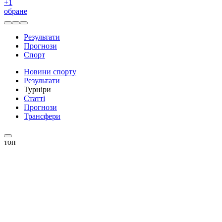
+
1
обране
Результати
Прогнози
Спорт
Новини спорту
Результати
Турніри
Статті
Прогнози
Трансфери
топ