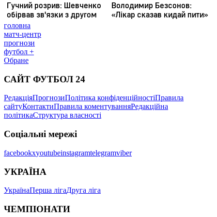
головна
матч-центр
прогнози
футбол +
Обране
САЙТ ФУТБОЛ 24
Редакція
Прогнози
Політика конфіденційності
Правила
сайту
Контакти
Правила коментування
Редакційна
політика
Структура власності
Соціальні мережі
facebook
x
youtube
instagram
telegram
viber
УКРАЇНА
Україна
Перша ліга
Друга ліга
ЧЕМПІОНАТИ