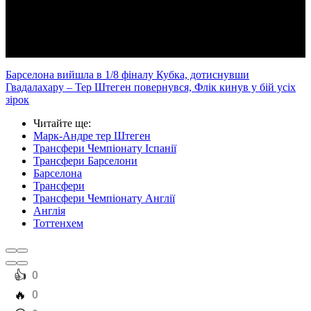
Video
Барселона вийшла в 1/8 фіналу Кубка, дотиснувши
Гвадалахару – Тер Штеген повернувся, Флік кинув у бій усіх
зірок
Читайте ще
:
Марк-Андре тер Штеген
Трансфери Чемпіонату Іспанії
Трансфери Барселони
Барселона
Трансфери
Трансфери Чемпіонату Англії
Англія
Тоттенхем
️👍
0
️🔥
0