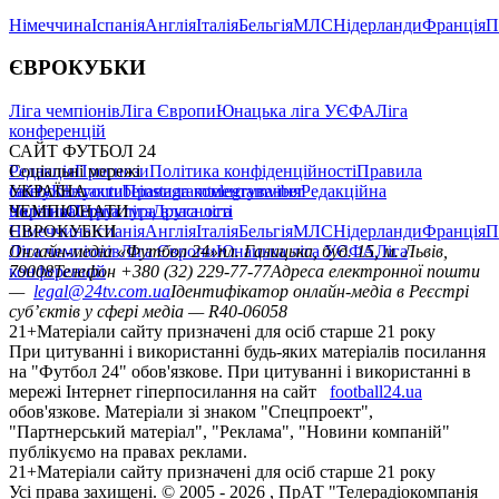
Німеччина
Іспанія
Англія
Італія
Бельгія
МЛС
Нідерланди
Франція
П
ЄВРОКУБКИ
Ліга чемпіонів
Ліга Європи
Юнацька ліга УЄФА
Ліга
конференцій
САЙТ ФУТБОЛ 24
Редакція
Соціальні мережі
Прогнози
Політика конфіденційності
Правила
сайту
facebook
УКРАЇНА
Контакти
x
youtube
Правила коментування
instagram
telegram
viber
Редакційна
політика
Україна
ЧЕМПІОНАТИ
Перша ліга
Структура власності
Друга ліга
Німеччина
ЄВРОКУБКИ
Іспанія
Англія
Італія
Бельгія
МЛС
Нідерланди
Франція
П
Ліга чемпіонів
Онлайн-медіа «Футбол 24»
Ліга Європи
Юнацька ліга УЄФА
пл. Галицька, буд. 15, м. Львів,
Ліга
конференцій
79008
Телефон +380 (32) 229-77-77
Адреса електронної пошти
—
legal@24tv.com.ua
Ідентифікатор онлайн-медіа в Реєстрі
суб’єктів у сфері медіа — R40-06058
21+
Матеріали сайту призначені для осіб старше 21 року
При цитуванні і використанні будь-яких матеріалів посилання
на "Футбол 24" обов'язкове. При цитуванні і використанні в
мережі Інтернет гіперпосилання на сайт
football24.ua
обов'язкове. Матеріали зі знаком "Спецпроект",
"Партнерський матеріал", "Реклама", "Новини компаній"
публікуємо на правах реклами.
21+
Матеріали сайту призначені для осіб старше 21 року
Усi права захищенi. © 2005 -
2026
, ПрАТ "Телерадіокомпанія