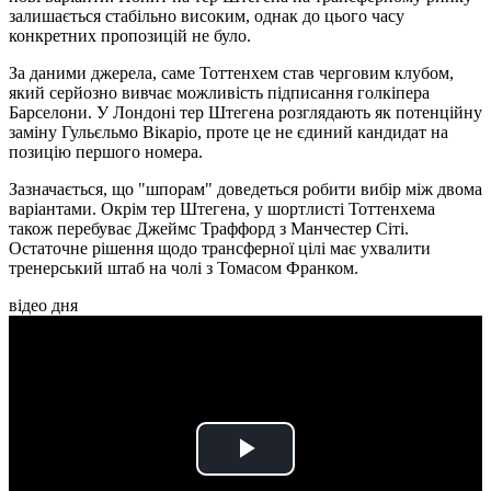
залишається стабільно високим, однак до цього часу
конкретних пропозицій не було.
За даними джерела, саме Тоттенхем став черговим клубом,
який серйозно вивчає можливість підписання голкіпера
Барселони. У Лондоні тер Штегена розглядають як потенційну
заміну Гульєльмо Вікаріо, проте це не єдиний кандидат на
позицію першого номера.
Зазначається, що "шпорам" доведеться робити вибір між двома
варіантами. Окрім тер Штегена, у шортлисті Тоттенхема
також перебуває Джеймс Траффорд з Манчестер Сіті.
Остаточне рішення щодо трансферної цілі має ухвалити
тренерський штаб на чолі з Томасом Франком.
відео дня
Play