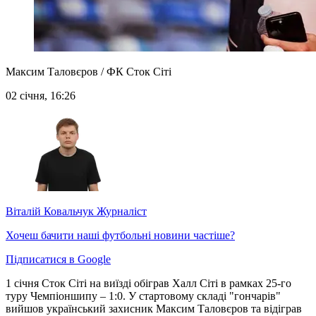
Максим Таловєров / ФК Сток Сіті
02 січня, 16:26
Віталій Ковальчук
Журналіст
Хочеш бачити наші футбольні новини частіше?
Підписатися в Google
1 січня Сток Сіті на виїзді обіграв Халл Сіті в рамках 25-го
туру Чемпіоншипу – 1:0. У стартовому складі "гончарів"
вийшов український захисник Максим Таловєров та відіграв