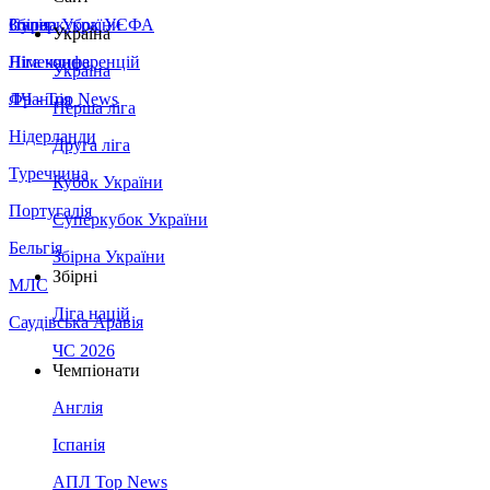
Збірна України
Італія
Суперкубок УЄФА
Україна
Німеччина
Ліга конференцій
Україна
Франція
ЛЧ - Top News
Перша ліга
Нідерланди
Друга ліга
Туреччина
Кубок України
Португалія
Суперкубок України
Бельгія
Збірна України
Збірні
МЛС
Ліга націй
Саудівська Аравія
ЧС 2026
Чемпіонати
Англія
Іспанія
АПЛ Top News