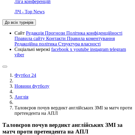
Ліга конференцій
ЛЧ - Top News
До всіх турнірів
Сайт
Редакція
Прогнози
Політика конфіденційності
Правила сайту
Контакти
Правила коментування
Редакційна політика
Структура власності
Соціальні мережі
facebook
x
youtube
instagram
telegram
viber
Футбол 24
Новини футболу
Англія
Таловєров почув вердикт англійських ЗМІ за матч проти
претендента на АПЛ
Таловєров почув вердикт англійських ЗМІ за
матч проти претендента на АПЛ