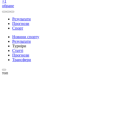
+
1
обране
Результати
Прогнози
Спорт
Новини спорту
Результати
Турніри
Статті
Прогнози
Трансфери
топ