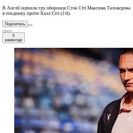
В Англії оцінили гру оборонця Сток Сіті Максима Таловєрова
в поєдинку проти Халл Сіті (1:0).
Поділитись
0
коментарі