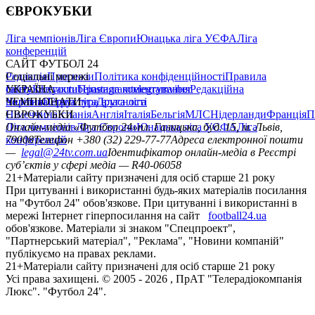
ЄВРОКУБКИ
Ліга чемпіонів
Ліга Європи
Юнацька ліга УЄФА
Ліга
конференцій
САЙТ ФУТБОЛ 24
Редакція
Соціальні мережі
Прогнози
Політика конфіденційності
Правила
сайту
facebook
УКРАЇНА
Контакти
x
youtube
Правила коментування
instagram
telegram
viber
Редакційна
політика
Україна
ЧЕМПІОНАТИ
Перша ліга
Структура власності
Друга ліга
Німеччина
ЄВРОКУБКИ
Іспанія
Англія
Італія
Бельгія
МЛС
Нідерланди
Франція
П
Ліга чемпіонів
Онлайн-медіа «Футбол 24»
Ліга Європи
Юнацька ліга УЄФА
пл. Галицька, буд. 15, м. Львів,
Ліга
конференцій
79008
Телефон +380 (32) 229-77-77
Адреса електронної пошти
—
legal@24tv.com.ua
Ідентифікатор онлайн-медіа в Реєстрі
суб’єктів у сфері медіа — R40-06058
21+
Матеріали сайту призначені для осіб старше 21 року
При цитуванні і використанні будь-яких матеріалів посилання
на "Футбол 24" обов'язкове. При цитуванні і використанні в
мережі Інтернет гіперпосилання на сайт
football24.ua
обов'язкове. Матеріали зі знаком "Спецпроект",
"Партнерський матеріал", "Реклама", "Новини компаній"
публікуємо на правах реклами.
21+
Матеріали сайту призначені для осіб старше 21 року
Усi права захищенi. © 2005 -
2026
, ПрАТ "Телерадіокомпанія
Люкс". "Футбол 24".