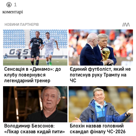
️🤬
1
коментарі