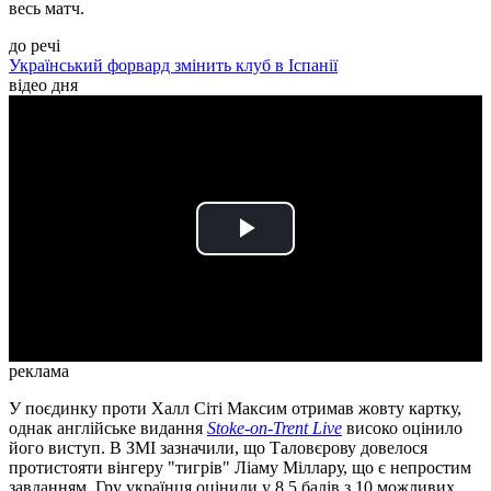
весь матч.
до речі
Український форвард змінить клуб в Іспанії
відео дня
Play
Video
реклама
У поєдинку проти Халл Сіті Максим отримав жовту картку,
однак англійське видання
Stoke-on-Trent Live
високо оцінило
його виступ. В ЗМІ зазначили, що Таловєрову довелося
протистояти вінгеру "тигрів" Ліаму Міллару, що є непростим
завданням. Гру українця оцінили у 8,5 балів з 10 можливих.