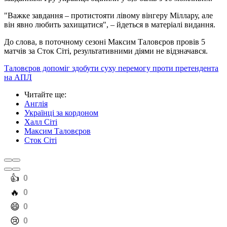
"Важке завдання – протистояти лівому вінгеру Міллару, але
він явно любить захищатися", – йдеться в матеріалі видання.
До слова, в поточному сезоні Максим Таловєров провів 5
матчів за Сток Сіті, результативними діями не відзначався.
Таловєров допоміг здобути суху перемогу проти претендента
на АПЛ
Читайте ще
:
Англія
Українці за кордоном
Халл Сіті
Максим Таловєров
Сток Сіті
️👍
0
️🔥
0
️😄
0
️😢
0