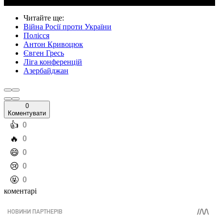
Читайте ще
:
Війна Росії проти України
Полісся
Антон Кривоцюк
Євген Гресь
Ліга конференцій
Азербайджан
0
Коментувати
️👍
0
️🔥
0
️😄
0
️😢
0
️🤬
0
коментарі