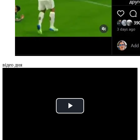
відео дня
Play
Video