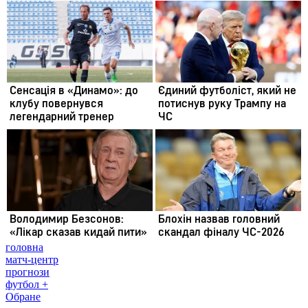
головна
матч-центр
прогнози
футбол +
Обране