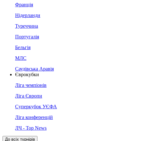
Франція
Нідерланди
Туреччина
Португалія
Бельгія
МЛС
Саудівська Аравія
Єврокубки
Ліга чемпіонів
Ліга Європи
Суперкубок УЄФА
Ліга конференцій
ЛЧ - Top News
До всіх турнірів