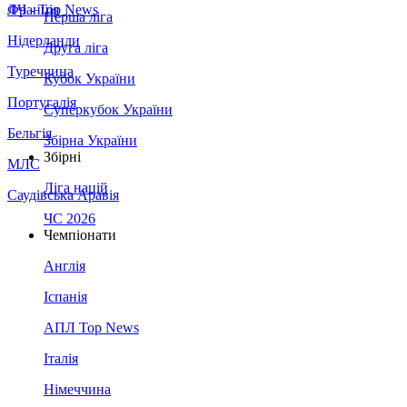
Франція
ЛЧ - Top News
Перша ліга
Нідерланди
Друга ліга
Туреччина
Кубок України
Португалія
Суперкубок України
Бельгія
Збірна України
Збірні
МЛС
Ліга націй
Саудівська Аравія
ЧС 2026
Чемпіонати
Англія
Іспанія
АПЛ Top News
Італія
Німеччина