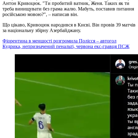
Антон Кривоцюк. "Ти пробитий ватник, Женя. Таких як ти
треба винищувати без грама жалю. Мабуть, поставив питання
російською мовою?", – написав він.
Що цікаво, Кривоцюк народився в Києві. Він провів 39 матчів
за національну збірну Азербайджану.
Фіорентина в меншості розгромила Полісся – автогол
Кудрика, непризначений пенальті, червона екс-гравця ПСЖ