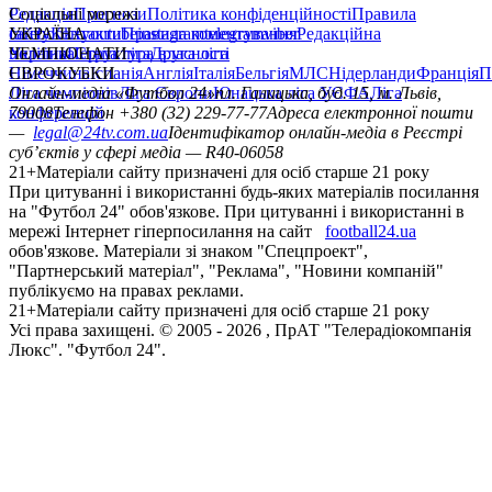
Редакція
Соціальні мережі
Прогнози
Політика конфіденційності
Правила
сайту
facebook
УКРАЇНА
Контакти
x
youtube
Правила коментування
instagram
telegram
viber
Редакційна
політика
Україна
ЧЕМПІОНАТИ
Перша ліга
Структура власності
Друга ліга
Німеччина
ЄВРОКУБКИ
Іспанія
Англія
Італія
Бельгія
МЛС
Нідерланди
Франція
П
Ліга чемпіонів
Онлайн-медіа «Футбол 24»
Ліга Європи
Юнацька ліга УЄФА
пл. Галицька, буд. 15, м. Львів,
Ліга
конференцій
79008
Телефон +380 (32) 229-77-77
Адреса електронної пошти
—
legal@24tv.com.ua
Ідентифікатор онлайн-медіа в Реєстрі
суб’єктів у сфері медіа — R40-06058
21+
Матеріали сайту призначені для осіб старше 21 року
При цитуванні і використанні будь-яких матеріалів посилання
на "Футбол 24" обов'язкове. При цитуванні і використанні в
мережі Інтернет гіперпосилання на сайт
football24.ua
обов'язкове. Матеріали зі знаком "Спецпроект",
"Партнерський матеріал", "Реклама", "Новини компаній"
публікуємо на правах реклами.
21+
Матеріали сайту призначені для осіб старше 21 року
Усi права захищенi. © 2005 -
2026
, ПрАТ "Телерадіокомпанія
Люкс". "Футбол 24".