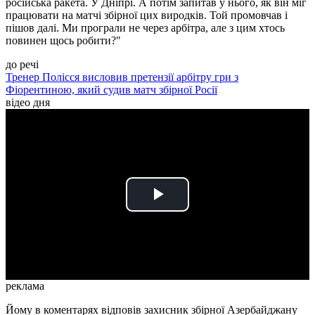
російська ракета. У Дніпрі. А потім запитав у нього, як він міг
працювати на матчі збірної цих виродків. Той промовчав і
пішов далі. Ми програли не через арбітра, але з цим хтось
повинен щось робити?"
до речі
Тренер Полісся висловив претензії арбітру гри з
Фіорентиною, який судив матч збірної Росії
відео дня
Play
Video
реклама
Йому в коментарях відповів захисник збірної Азербайджану