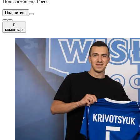
Полісся Євгена Греся.
Поділитись
0
коментарі