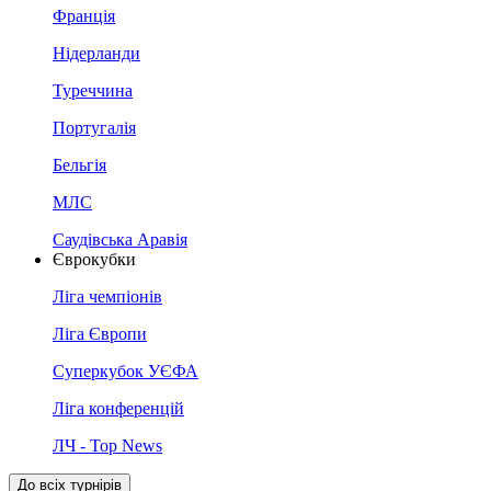
Франція
Нідерланди
Туреччина
Португалія
Бельгія
МЛС
Саудівська Аравія
Єврокубки
Ліга чемпіонів
Ліга Європи
Суперкубок УЄФА
Ліга конференцій
ЛЧ - Top News
До всіх турнірів