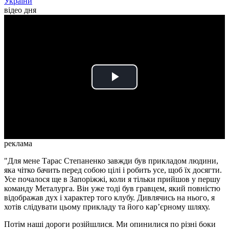
України
відео дня
Play
Video
реклама
"Для мене Тарас Степаненко завжди був прикладом людини,
яка чітко бачить перед собою цілі і робить усе, щоб їх досягти.
Усе почалося ще в Запоріжжі, коли я тільки прийшов у першу
команду Металурга. Він уже тоді був гравцем, який повністю
відображав дух і характер того клубу. Дивлячись на нього, я
хотів слідувати цьому прикладу та його карʼєрному шляху.
Потім наші дороги розійшлися. Ми опинилися по різні боки