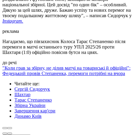
національної збірної. Цей досвід "по один бік" – особливий.
Дякую за цей шлях, друже. Бажаю успіху та нових перемог на
твоєму подальшому життєвому шляху", – написав Сидорчук у
Instagram.
реклама
Нагадаємо, що півзахисник Колоса Тарас Степаненко після
перемоги в матчі останнього туру УПЛ 2025/26 проти
Шахтаря (1:0) офіційно повісив бутси на цвях.
до речі
"Коли грав за збірну, не ділив матчі на товариські й офіційні":
Федецький провів Степаненка, перемоги потрібні на вчора
Читайте ще
:
Сергій Сидорчук
Шахтар
Тарас Степаненко
Збірна України
Завершення кар'єри
Динамо Київ