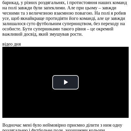
барикад, у різних роздягальнях, і протистояння наших команд
на полі завжди були запеклими. Але при цьому – завжди
чесними та з величезною взаємною повагою. На полі я робив
усе, щоб якнайкраще протидіяти його команді, але це завжди
залишалося суто футбольним суперництвом, без переходу на
особисте. Бути суперниками такого рівня – це окремий
важливий досвід, який змушував рости.
відео дня
Play
Video
Водночас мені було неймовірно приємно ділити з ним одну
роздягальню і футбольне поле, захищаючи кольори