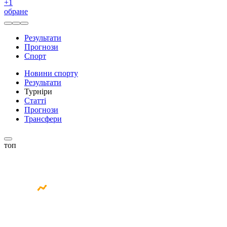
+
1
обране
Результати
Прогнози
Спорт
Новини спорту
Результати
Турніри
Статті
Прогнози
Трансфери
топ