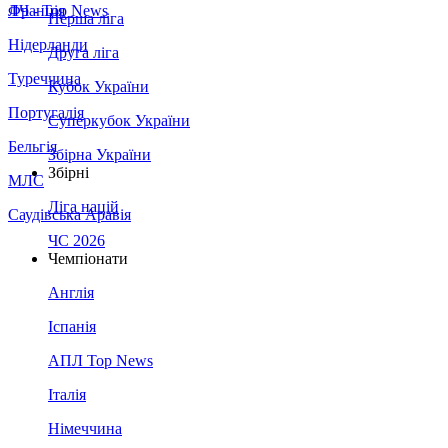
Франція
ЛЧ - Top News
Перша ліга
Нідерланди
Друга ліга
Туреччина
Кубок України
Португалія
Суперкубок України
Бельгія
Збірна України
Збірні
МЛС
Ліга націй
Саудівська Аравія
ЧС 2026
Чемпіонати
Англія
Іспанія
АПЛ Top News
Італія
Німеччина