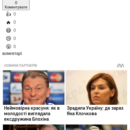
0
Коментувати
️👍
0
️🔥
0
️😄
0
️😢
0
️🤬
0
коментарі