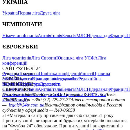
УКРАЇНА
Україна
Перша ліга
Друга ліга
ЧЕМПІОНАТИ
Німеччина
Іспанія
Англія
Італія
Бельгія
МЛС
Нідерланди
Франція
П
ЄВРОКУБКИ
Ліга чемпіонів
Ліга Європи
Юнацька ліга УЄФА
Ліга
конференцій
САЙТ ФУТБОЛ 24
Редакція
Соціальні мережі
Прогнози
Політика конфіденційності
Правила
сайту
facebook
УКРАЇНА
Контакти
x
youtube
Правила коментування
instagram
telegram
viber
Редакційна
політика
Україна
ЧЕМПІОНАТИ
Перша ліга
Структура власності
Друга ліга
Німеччина
ЄВРОКУБКИ
Іспанія
Англія
Італія
Бельгія
МЛС
Нідерланди
Франція
П
Ліга чемпіонів
Онлайн-медіа «Футбол 24»
Ліга Європи
Юнацька ліга УЄФА
пл. Галицька, буд. 15, м. Львів,
Ліга
конференцій
79008
Телефон +380 (32) 229-77-77
Адреса електронної пошти
—
legal@24tv.com.ua
Ідентифікатор онлайн-медіа в Реєстрі
суб’єктів у сфері медіа — R40-06058
21+
Матеріали сайту призначені для осіб старше 21 року
При цитуванні і використанні будь-яких матеріалів посилання
на "Футбол 24" обов'язкове. При цитуванні і використанні в