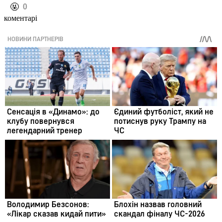
️🤬
0
коментарі