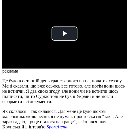
Play
Video
реклама
Це було в останній день трансферного вікна, початок сезону.
Мені сказали, що вже ось-ось все готово, але потім вони щось
не встигли. Я дав свою згоду, але вони чи не встигли щось
підписати, чи то Суркіс тоді не був в Україні й не могли
оформити всі документи.
Як склалося – так склалося. Для мене це було шоком
маленьким. якщо чесно, я не думав, просто сказав "так". Але
зараз гадаю, що це сталося на краще", – зізнався Ілля
Крупський в інтерв'ю
SportArena
.