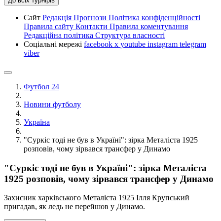
До всіх турнірів
Сайт
Редакція
Прогнози
Політика конфіденційності
Правила сайту
Контакти
Правила коментування
Редакційна політика
Структура власності
Соціальні мережі
facebook
x
youtube
instagram
telegram
viber
Футбол 24
Новини футболу
Україна
"Суркіс тоді не був в Україні": зірка Металіста 1925
розповів, чому зірвався трансфер у Динамо
"Суркіс тоді не був в Україні": зірка Металіста
1925 розповів, чому зірвався трансфер у Динамо
Захисник харківського Металіста 1925 Ілля Крупський
пригадав, як ледь не перейшов у Динамо.