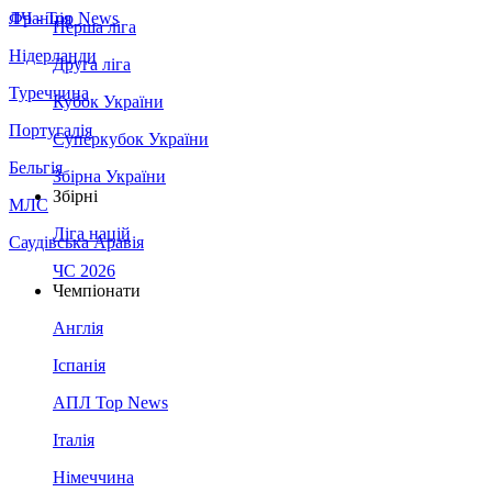
Франція
ЛЧ - Top News
Перша ліга
Нідерланди
Друга ліга
Туреччина
Кубок України
Португалія
Суперкубок України
Бельгія
Збірна України
Збірні
МЛС
Ліга націй
Саудівська Аравія
ЧС 2026
Чемпіонати
Англія
Іспанія
АПЛ Top News
Італія
Німеччина