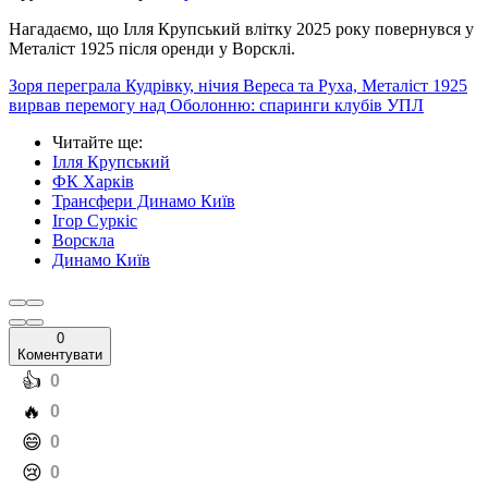
Нагадаємо, що Ілля Крупський влітку 2025 року повернувся у
Металіст 1925 після оренди у Ворсклі.
Зоря переграла Кудрівку, нічия Вереса та Руха, Металіст 1925
вирвав перемогу над Оболонню: спаринги клубів УПЛ
Читайте ще
:
Ілля Крупський
ФК Харків
Трансфери Динамо Київ
Ігор Суркіс
Ворскла
Динамо Київ
0
Коментувати
️👍
0
️🔥
0
️😄
0
️😢
0