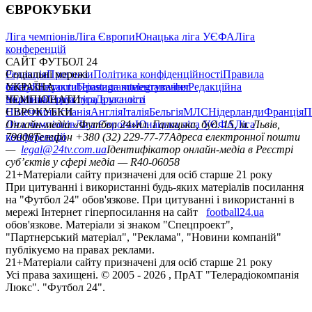
ЄВРОКУБКИ
Ліга чемпіонів
Ліга Європи
Юнацька ліга УЄФА
Ліга
конференцій
САЙТ ФУТБОЛ 24
Редакція
Соціальні мережі
Прогнози
Політика конфіденційності
Правила
сайту
facebook
УКРАЇНА
Контакти
x
youtube
Правила коментування
instagram
telegram
viber
Редакційна
політика
Україна
ЧЕМПІОНАТИ
Перша ліга
Структура власності
Друга ліга
Німеччина
ЄВРОКУБКИ
Іспанія
Англія
Італія
Бельгія
МЛС
Нідерланди
Франція
П
Ліга чемпіонів
Онлайн-медіа «Футбол 24»
Ліга Європи
Юнацька ліга УЄФА
пл. Галицька, буд. 15, м. Львів,
Ліга
конференцій
79008
Телефон +380 (32) 229-77-77
Адреса електронної пошти
—
legal@24tv.com.ua
Ідентифікатор онлайн-медіа в Реєстрі
суб’єктів у сфері медіа — R40-06058
21+
Матеріали сайту призначені для осіб старше 21 року
При цитуванні і використанні будь-яких матеріалів посилання
на "Футбол 24" обов'язкове. При цитуванні і використанні в
мережі Інтернет гіперпосилання на сайт
football24.ua
обов'язкове. Матеріали зі знаком "Спецпроект",
"Партнерський матеріал", "Реклама", "Новини компаній"
публікуємо на правах реклами.
21+
Матеріали сайту призначені для осіб старше 21 року
Усi права захищенi. © 2005 -
2026
, ПрАТ "Телерадіокомпанія
Люкс". "Футбол 24".