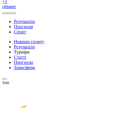
+
1
обране
Результати
Прогнози
Спорт
Новини спорту
Результати
Турніри
Статті
Прогнози
Трансфери
топ