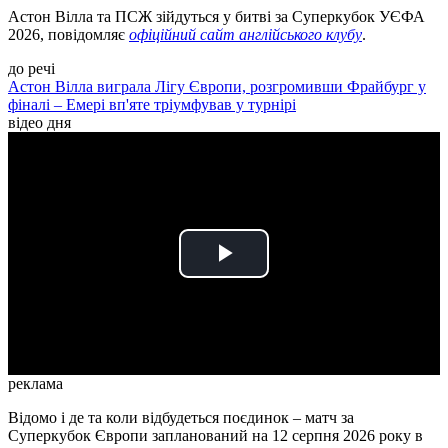
Астон Вілла та ПСЖ зійдуться у битві за Суперкубок УЄФА
2026, повідомляє
офіційний сайт англійського клубу
.
до речі
Астон Вілла виграла Лігу Європи, розгромивши Фрайбург у
фіналі – Емері вп'яте тріумфував у турнірі
відео дня
Play
Video
реклама
Відомо і де та коли відбудеться поєдинок – матч за
Суперкубок Європи запланований на 12 серпня 2026 року в