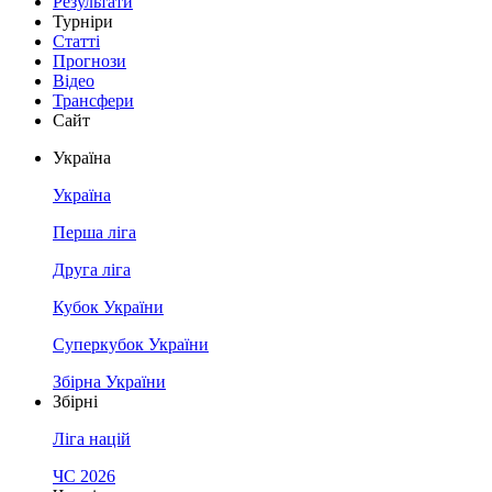
Результати
Турніри
Статті
Прогнози
Відео
Трансфери
Сайт
Україна
Україна
Перша ліга
Друга ліга
Кубок України
Суперкубок України
Збірна України
Збірні
Ліга націй
ЧС 2026