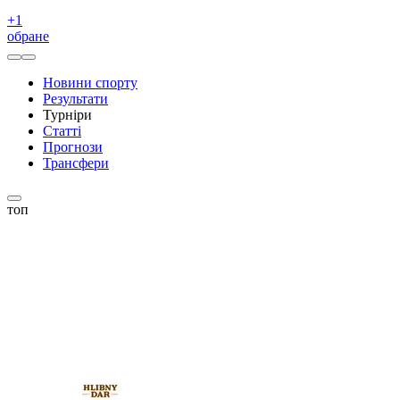
+
1
обране
Новини спорту
Результати
Турніри
Статті
Прогнози
Трансфери
топ