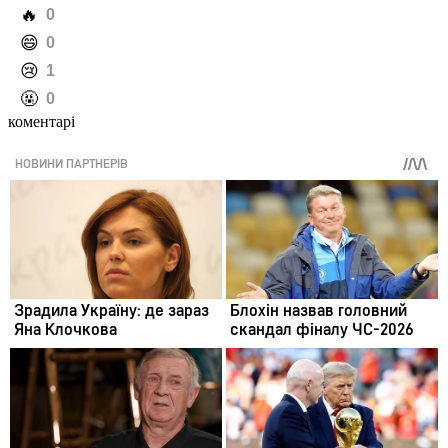
️🔥
0
️😄
0
️😢
1
️🤬
0
коментарі