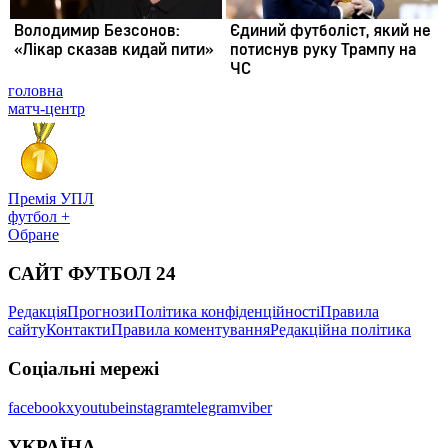
головна
матч-центр
Премія УПЛ
футбол +
Обране
САЙТ ФУТБОЛ 24
Редакція
Прогнози
Політика конфіденційності
Правила
сайту
Контакти
Правила коментування
Редакційна політика
Соціальні мережі
facebook
x
youtube
instagram
telegram
viber
УКРАЇНА