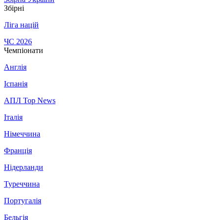
Збірні
Ліга націй
ЧС 2026
Чемпіонати
Англія
Іспанія
АПЛ Top News
Італія
Німеччина
Франція
Нідерланди
Туреччина
Португалія
Бельгія