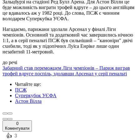
Зальцбурзі на стадіоні Ред Булл Арена. Для Астон Вілли це
буде можливість виграти трофей вдруге – до цього англійцям
це вдавалось аж у 1982 році. До слова, ПСЖ є чинним
володарем Суперкубка УЄФА.
Нагадаємо, парижани здолали Арсенал у фіналі Ліги
чемпіонів. Основний та додатковий час завершились нічиєю
1:1, а в серії пенальті ПСЖ був сильніший – "каноніри" двічі
схибили, тоді як у підопічних Луїса Енріке лише один
незабитий 11-метровий.
до речі
Забарний став переможцем Ліги чемпіонів – Париж виграв
трофей вдруге поспіль, здолавши Арсенал у серії пенальті
Читайте ще
:
ПСЖ
Суперкубок УЄФА
Астон Вілла
0
Коментувати
️👍
3