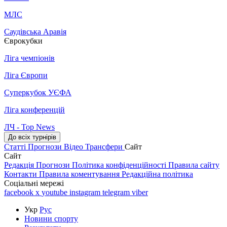
МЛС
Саудівська Аравія
Єврокубки
Ліга чемпіонів
Ліга Європи
Суперкубок УЄФА
Ліга конференцій
ЛЧ - Top News
До всіх турнірів
Статті
Прогнози
Відео
Трансфери
Сайт
Сайт
Редакція
Прогнози
Політика конфіденційності
Правила сайту
Контакти
Правила коментування
Редакційна політика
Соціальні мережі
facebook
x
youtube
instagram
telegram
viber
Укр
Рус
Новини спорту