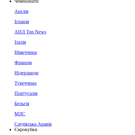
Чемпіонати
Англія
Іспанія
АПЛ Top News
Італія
Німеччина
Франція
Нідерланди
Туреччина
Португалія
Бельгія
МЛС
Саудівська Аравія
Єврокубки