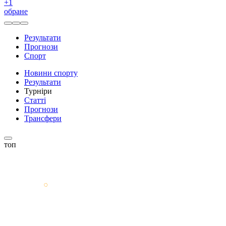
+
1
обране
Результати
Прогнози
Спорт
Новини спорту
Результати
Турніри
Статті
Прогнози
Трансфери
топ