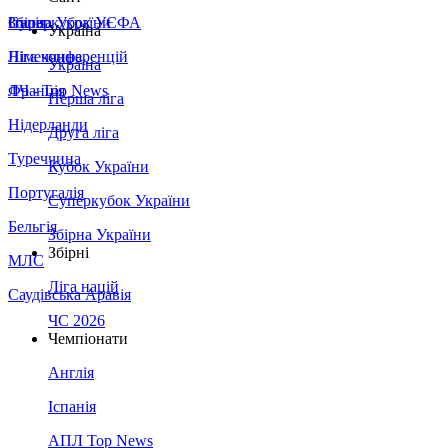
Збірна України
Італія
Суперкубок УЄФА
Україна
Німеччина
Ліга конференцій
Україна
Франція
ЛЧ - Top News
Перша ліга
Нідерланди
Друга ліга
Туреччина
Кубок України
Португалія
Суперкубок України
Бельгія
Збірна України
Збірні
МЛС
Ліга націй
Саудівська Аравія
ЧС 2026
Чемпіонати
Англія
Іспанія
АПЛ Top News