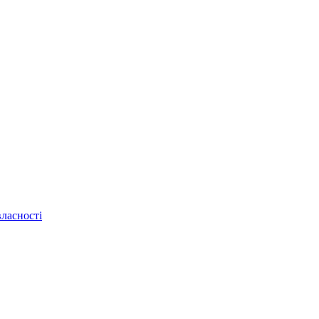
ласності