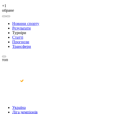
+
1
обране
Новини спорту
Результати
Турніри
Статті
Прогнози
Трансфери
топ
Україна
Ліга чемпіонів