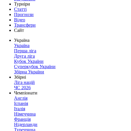
Турніри
Статті
Прогнози
Відео
Трансфери
Сайт
Україна
Україна
Перша ліга
Друга ліга
Кубок України
Суперкубок України
Збірна України
Збірні
Ліга націй
ЧС 2026
Чемпіонати
Англія
Іспанія
Італія
Німеччина
Франція
Нідерланди
Туреччина