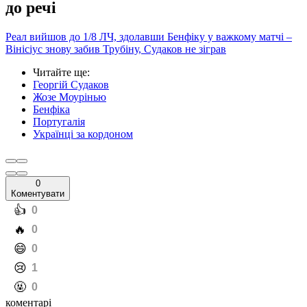
до речі
Реал вийшов до 1/8 ЛЧ, здолавши Бенфіку у важкому матчі –
Вінісіус знову забив Трубіну, Судаков не зіграв
Читайте ще
:
Георгій Судаков
Жозе Моурінью
Бенфіка
Португалія
Українці за кордоном
0
Коментувати
️👍
0
️🔥
0
️😄
0
️😢
1
️🤬
0
коментарі