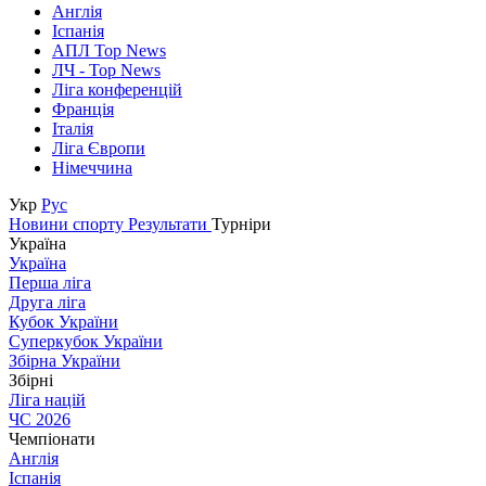
Англія
Іспанія
АПЛ Top News
ЛЧ - Top News
Ліга конференцій
Франція
Італія
Ліга Європи
Німеччина
Укр
Рус
Новини спорту
Результати
Турніри
Україна
Україна
Перша ліга
Друга ліга
Кубок України
Суперкубок України
Збірна України
Збірні
Ліга націй
ЧС 2026
Чемпіонати
Англія
Іспанія