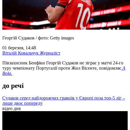
Георгій Судаков / фото: Getty images
01 березня, 14:48
Віталій Ковальчук
Журналіст
Півзахисник Бенфіки Георгій Судаков не зіграє у матчі 24-го
туру чемпіонату Португалії проти Жил Вісенте, повідомляє
A
Bola.
до речі
Судаков серед найдорожчих гравців у Європі поза топ-5 ліг –
лише двоє попереду
відео дня