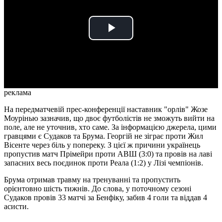
Play
Video
реклама
На передматчевій прес-конференції наставник "орлів" Жозе
Моурінью зазначив, що двоє футболістів не зможуть вийти на
поле, але не уточнив, хто саме. За інформацією джерела, цими
гравцями є Судаков та Брума. Георгій не зіграє проти Жил
Вісенте через біль у попереку. З цієї ж причини українець
пропустив матч Прімейри проти АВШ (3:0) та провів на лаві
запасних весь поєдинок проти Реала (1:2) у Лізі чемпіонів.
Брума отримав травму на тренуванні та пропустить
орієнтовно шість тижнів. До слова, у поточному сезоні
Судаков провів 33 матчі за Бенфіку, забив 4 голи та віддав 4
асисти.