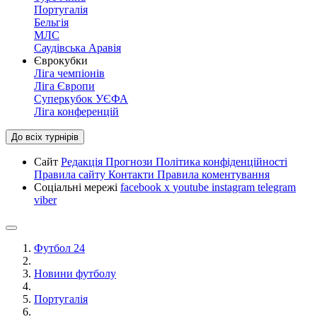
Португалія
Бельгія
МЛС
Саудівська Аравія
Єврокубки
Ліга чемпіонів
Ліга Європи
Суперкубок УЄФА
Ліга конференцій
До всіх турнірів
Сайт
Редакція
Прогнози
Політика конфіденційності
Правила сайту
Контакти
Правила коментування
Соціальні мережі
facebook
x
youtube
instagram
telegram
viber
Футбол 24
Новини футболу
Португалія