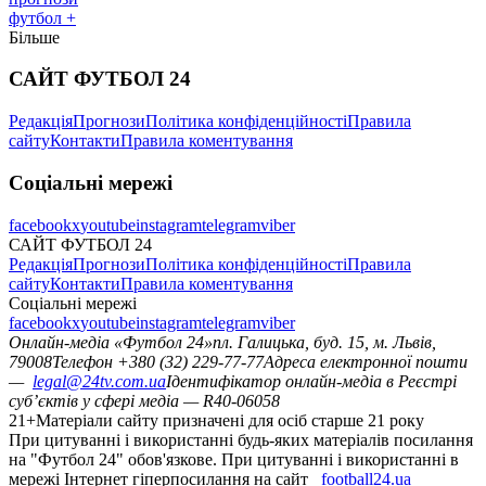
футбол +
Більше
САЙТ ФУТБОЛ 24
Редакція
Прогнози
Політика конфіденційності
Правила
сайту
Контакти
Правила коментування
Соціальні мережі
facebook
x
youtube
instagram
telegram
viber
САЙТ ФУТБОЛ 24
Редакція
Прогнози
Політика конфіденційності
Правила
сайту
Контакти
Правила коментування
Соціальні мережі
facebook
x
youtube
instagram
telegram
viber
Онлайн-медіа «Футбол 24»
пл. Галицька, буд. 15, м. Львів,
79008
Телефон +380 (32) 229-77-77
Адреса електронної пошти
—
legal@24tv.com.ua
Ідентифікатор онлайн-медіа в Реєстрі
суб’єктів у сфері медіа — R40-06058
21+
Матеріали сайту призначені для осіб старше 21 року
При цитуванні і використанні будь-яких матеріалів посилання
на "Футбол 24" обов'язкове. При цитуванні і використанні в
мережі Інтернет гіперпосилання на сайт
football24.ua