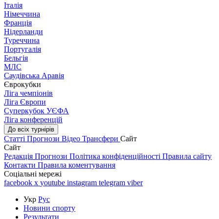
Італія
Німеччина
Франція
Нідерланди
Туреччина
Португалія
Бельгія
МЛС
Саудівська Аравія
Єврокубки
Ліга чемпіонів
Ліга Європи
Суперкубок УЄФА
Ліга конференцій
До всіх турнірів
Статті
Прогнози
Відео
Трансфери
Сайт
Сайт
Редакція
Прогнози
Політика конфіденційності
Правила сайту
Контакти
Правила коментування
Соціальні мережі
facebook
x
youtube
instagram
telegram
viber
Укр
Рус
Новини спорту
Результати