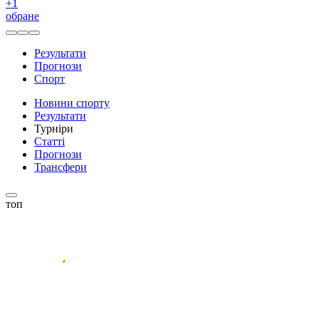
+
1
обране
Результати
Прогнози
Спорт
Новини спорту
Результати
Турніри
Статті
Прогнози
Трансфери
топ