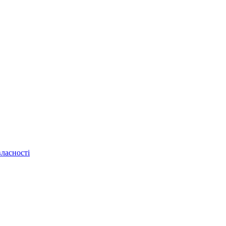
ласності