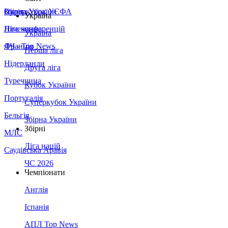
Збірна України
Італія
Суперкубок УЄФА
Україна
Німеччина
Ліга конференцій
Україна
Франція
ЛЧ - Top News
Перша ліга
Нідерланди
Друга ліга
Туреччина
Кубок України
Португалія
Суперкубок України
Бельгія
Збірна України
Збірні
МЛС
Ліга націй
Саудівська Аравія
ЧС 2026
Чемпіонати
Англія
Іспанія
АПЛ Top News