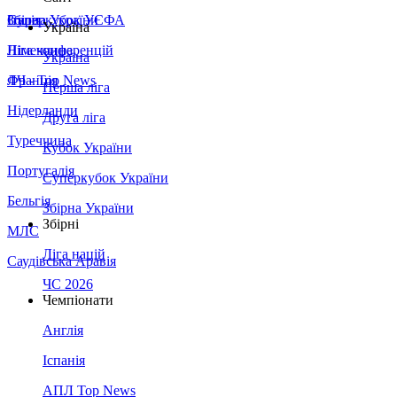
Збірна України
Італія
Суперкубок УЄФА
Україна
Німеччина
Ліга конференцій
Україна
Франція
ЛЧ - Top News
Перша ліга
Нідерланди
Друга ліга
Туреччина
Кубок України
Португалія
Суперкубок України
Бельгія
Збірна України
Збірні
МЛС
Ліга націй
Саудівська Аравія
ЧС 2026
Чемпіонати
Англія
Іспанія
АПЛ Top News