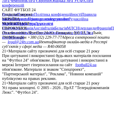
Ліга чемпіонів
Ліга Європи
Юнацька ліга УЄФА
Ліга
конференцій
САЙТ ФУТБОЛ 24
Редакція
Соціальні мережі
Прогнози
Політика конфіденційності
Правила
сайту
facebook
УКРАЇНА
Контакти
x
youtube
Правила коментування
instagram
telegram
viber
Редакційна
політика
Україна
ЧЕМПІОНАТИ
Перша ліга
Структура власності
Друга ліга
Німеччина
ЄВРОКУБКИ
Іспанія
Англія
Італія
Бельгія
МЛС
Нідерланди
Франція
П
Ліга чемпіонів
Онлайн-медіа «Футбол 24»
Ліга Європи
Юнацька ліга УЄФА
пл. Галицька, буд. 15, м. Львів,
Ліга
конференцій
79008
Телефон +380 (32) 229-77-77
Адреса електронної пошти
—
legal@24tv.com.ua
Ідентифікатор онлайн-медіа в Реєстрі
суб’єктів у сфері медіа — R40-06058
21+
Матеріали сайту призначені для осіб старше 21 року
При цитуванні і використанні будь-яких матеріалів посилання
на "Футбол 24" обов'язкове. При цитуванні і використанні в
мережі Інтернет гіперпосилання на сайт
football24.ua
обов'язкове. Матеріали зі знаком "Спецпроект",
"Партнерський матеріал", "Реклама", "Новини компаній"
публікуємо на правах реклами.
21+
Матеріали сайту призначені для осіб старше 21 року
Усi права захищенi. © 2005 -
2026
, ПрАТ "Телерадіокомпанія
Люкс". "Футбол 24".