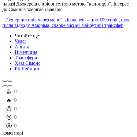
наразі Дьокереш є пріоритетною метою "канонірів". Інтерес
до Сімонса зберігає і Баварія.
"Тренер посивів через мене": Дьокереш – про 109 голів, шок
після відходу Аморіма, слабке місце і майбутній трансфер
Читайте ще
:
Челсі
Англія
Німеччина
Трансфери
Хаві Сімонс
РБ Лейпциг
️👍
0
️🔥
0
️😄
0
️😢
0
️🤬
0
коментарі