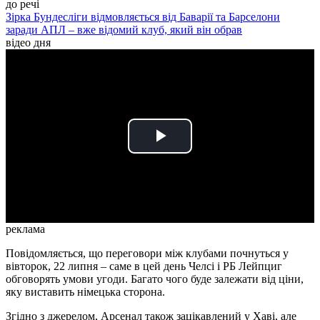
до речі
Зірка Бундесліги відмовляється від Баварії та Барселони
заради АПЛ – вже відомий клуб, який він обрав
відео дня
Play
Video
реклама
Повідомляється, що переговори між клубами почнуться у
вівторок, 22 липня – саме в цей день Челсі і РБ Лейпциг
обговорять умови угоди. Багато чого буде залежати від ціни,
яку виставить німецька сторона.
Згідно з джерелом, Арсенал також зацікавлений у Хаві, але