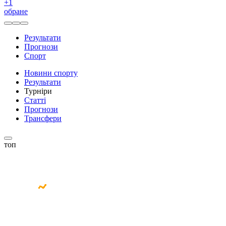
+
1
обране
Результати
Прогнози
Спорт
Новини спорту
Результати
Турніри
Статті
Прогнози
Трансфери
топ