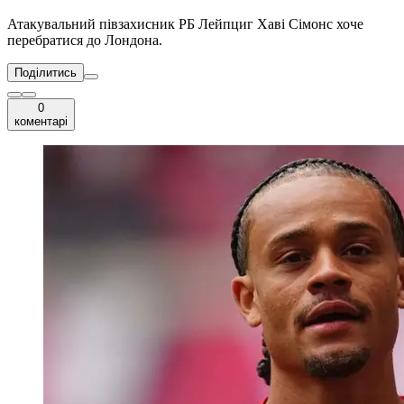
Атакувальний півзахисник РБ Лейпциг Хаві Сімонс хоче
перебратися до Лондона.
Поділитись
0
коментарі