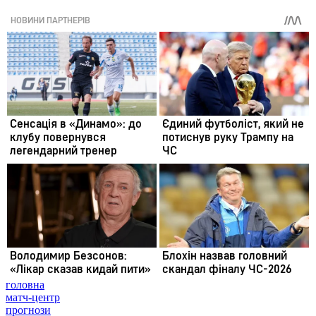
головна
матч-центр
прогнози