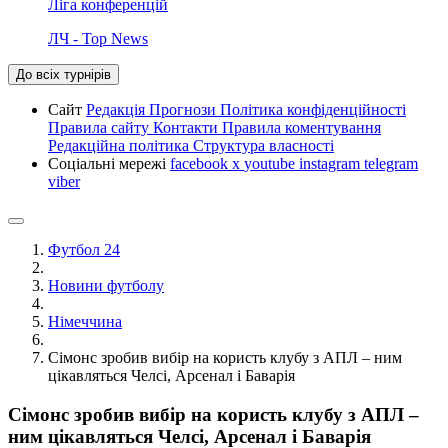
Ліга конференцій
ЛЧ - Top News
До всіх турнірів
Сайт
Редакція
Прогнози
Політика конфіденційності
Правила сайту
Контакти
Правила коментування
Редакційна політика
Структура власності
Соціальні мережі
facebook
x
youtube
instagram
telegram
viber
Футбол 24
Новини футболу
Німеччина
Сімонс зробив вибір на користь клубу з АПЛ – ним
цікавляться Челсі, Арсенал і Баварія
Сімонс зробив вибір на користь клубу з АПЛ –
ним цікавляться Челсі, Арсенал і Баварія