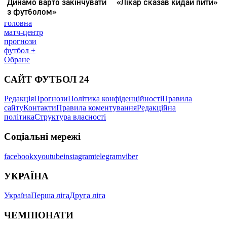
головна
матч-центр
прогнози
футбол +
Обране
САЙТ ФУТБОЛ 24
Редакція
Прогнози
Політика конфіденційності
Правила
сайту
Контакти
Правила коментування
Редакційна
політика
Структура власності
Соціальні мережі
facebook
x
youtube
instagram
telegram
viber
УКРАЇНА
Україна
Перша ліга
Друга ліга
ЧЕМПІОНАТИ