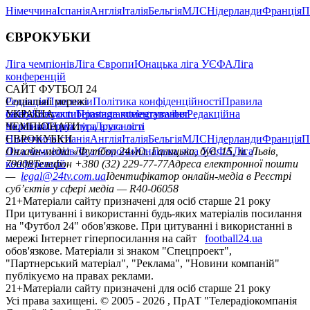
Німеччина
Іспанія
Англія
Італія
Бельгія
МЛС
Нідерланди
Франція
П
ЄВРОКУБКИ
Ліга чемпіонів
Ліга Європи
Юнацька ліга УЄФА
Ліга
конференцій
САЙТ ФУТБОЛ 24
Редакція
Соціальні мережі
Прогнози
Політика конфіденційності
Правила
сайту
facebook
УКРАЇНА
Контакти
x
youtube
Правила коментування
instagram
telegram
viber
Редакційна
політика
Україна
ЧЕМПІОНАТИ
Перша ліга
Структура власності
Друга ліга
Німеччина
ЄВРОКУБКИ
Іспанія
Англія
Італія
Бельгія
МЛС
Нідерланди
Франція
П
Ліга чемпіонів
Онлайн-медіа «Футбол 24»
Ліга Європи
Юнацька ліга УЄФА
пл. Галицька, буд. 15, м. Львів,
Ліга
конференцій
79008
Телефон +380 (32) 229-77-77
Адреса електронної пошти
—
legal@24tv.com.ua
Ідентифікатор онлайн-медіа в Реєстрі
суб’єктів у сфері медіа — R40-06058
21+
Матеріали сайту призначені для осіб старше 21 року
При цитуванні і використанні будь-яких матеріалів посилання
на "Футбол 24" обов'язкове. При цитуванні і використанні в
мережі Інтернет гіперпосилання на сайт
football24.ua
обов'язкове. Матеріали зі знаком "Спецпроект",
"Партнерський матеріал", "Реклама", "Новини компаній"
публікуємо на правах реклами.
21+
Матеріали сайту призначені для осіб старше 21 року
Усi права захищенi. © 2005 -
2026
, ПрАТ "Телерадіокомпанія