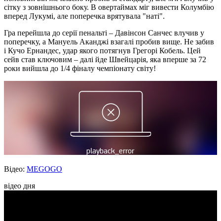
сітку з зовнішнього боку. В овертаймах міг вивести Колумбію
вперед Лукумі, але поперечка врятувала "наті".
Гра перейшла до серії пенальті – Давінсон Санчес влучив у
поперечку, а Мануель Аканджі взагалі пробив вище. Не забив
і Кучо Ернандес, удар якого потягнув Грегорі Кобель. Цей
сейв став ключовим – далі йде Швейцарія, яка вперше за 72
роки вийшла до 1/4 фіналу чемпіонату світу!
Відео:
MEGOGO
відео дня