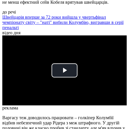
не менш ефектний сейв Кобеля врятував швейцарців.
до речі
Швейцарія вперше за 72 роки вийшла у чвертьфінал
чемпіонату світу – "наті" вибили Колумбію, вигравши в серії
пенальті
відео дня
Play
Video
реклама
Варгасу теж доводилось працювати – голкіпер Колумбії
відбив небезпечний удар Рідера з меж штрафного. У другій
половині він же класно пробив зі стандарту, але м'яч влучив у