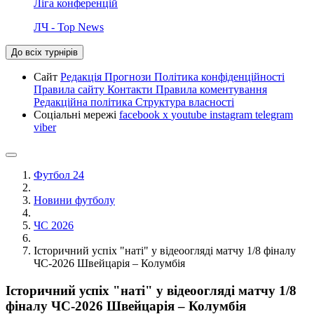
Ліга конференцій
ЛЧ - Top News
До всіх турнірів
Сайт
Редакція
Прогнози
Політика конфіденційності
Правила сайту
Контакти
Правила коментування
Редакційна політика
Структура власності
Соціальні мережі
facebook
x
youtube
instagram
telegram
viber
Футбол 24
Новини футболу
ЧС 2026
Історичний успіх "наті" у відеоогляді матчу 1/8 фіналу
ЧС-2026 Швейцарія – Колумбія
Історичний успіх "наті" у відеоогляді матчу 1/8
фіналу ЧС-2026 Швейцарія – Колумбія