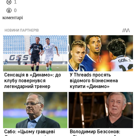
️😢
1
️🤬
0
коментарі