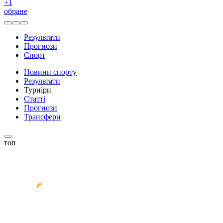
+
1
обране
Результати
Прогнози
Спорт
Новини спорту
Результати
Турніри
Статті
Прогнози
Трансфери
топ