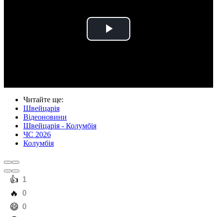
Play
Video
Читайте ще
:
Швейцарія
Відеоновини
Швейцарія - Колумбія
ЧС 2026
Колумбія
️👍
1
️🔥
0
️😄
0