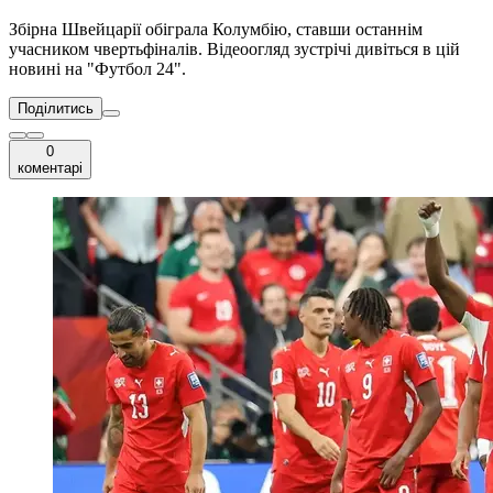
Збірна Швейцарії обіграла Колумбію, ставши останнім
учасником чвертьфіналів. Відеоогляд зустрічі дивіться в цій
новині на "Футбол 24".
Поділитись
0
коментарі