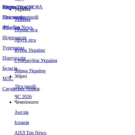
Збірна України
Італія
Суперкубок УЄФА
Україна
Німеччина
Ліга конференцій
Україна
Франція
ЛЧ - Top News
Перша ліга
Нідерланди
Друга ліга
Туреччина
Кубок України
Португалія
Суперкубок України
Бельгія
Збірна України
Збірні
МЛС
Ліга націй
Саудівська Аравія
ЧС 2026
Чемпіонати
Англія
Іспанія
АПЛ Top News