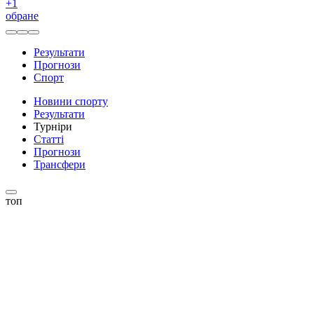
+
1
обране
Результати
Прогнози
Спорт
Новини спорту
Результати
Турніри
Статті
Прогнози
Трансфери
топ