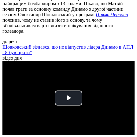
найкращим бомбардиром з 13 голами. Цікаво, що Матвій
почав грати за основну команду Динамо з другої частини
сезону. Олександр Шовковський у програмі
Пряма Червона
пояснив, чому не ставив його в основу, та чому
вболівальникам варто знизити очікування від юного
голеадора.
до речі
Шовковський зізнався, що не відпустив лідера Динамо в АПЛ:
"Я був проти"
відео дня
Play
Video