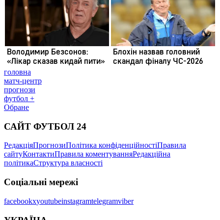
головна
матч-центр
прогнози
футбол +
Обране
САЙТ ФУТБОЛ 24
Редакція
Прогнози
Політика конфіденційності
Правила
сайту
Контакти
Правила коментування
Редакційна
політика
Структура власності
Соціальні мережі
facebook
x
youtube
instagram
telegram
viber