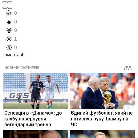
️👍
0
️🔥
0
️😄
0
️😢
1
️🤬
0
коментарі