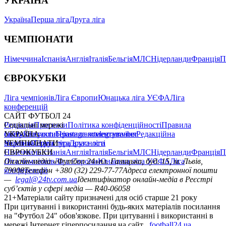
УКРАЇНА
Україна
Перша ліга
Друга ліга
ЧЕМПІОНАТИ
Німеччина
Іспанія
Англія
Італія
Бельгія
МЛС
Нідерланди
Франція
П
ЄВРОКУБКИ
Ліга чемпіонів
Ліга Європи
Юнацька ліга УЄФА
Ліга
конференцій
САЙТ ФУТБОЛ 24
Редакція
Соціальні мережі
Прогнози
Політика конфіденційності
Правила
сайту
facebook
УКРАЇНА
Контакти
x
youtube
Правила коментування
instagram
telegram
viber
Редакційна
політика
Україна
ЧЕМПІОНАТИ
Перша ліга
Структура власності
Друга ліга
Німеччина
ЄВРОКУБКИ
Іспанія
Англія
Італія
Бельгія
МЛС
Нідерланди
Франція
П
Ліга чемпіонів
Онлайн-медіа «Футбол 24»
Ліга Європи
Юнацька ліга УЄФА
пл. Галицька, буд. 15, м. Львів,
Ліга
конференцій
79008
Телефон +380 (32) 229-77-77
Адреса електронної пошти
—
legal@24tv.com.ua
Ідентифікатор онлайн-медіа в Реєстрі
суб’єктів у сфері медіа — R40-06058
21+
Матеріали сайту призначені для осіб старше 21 року
При цитуванні і використанні будь-яких матеріалів посилання
на "Футбол 24" обов'язкове. При цитуванні і використанні в
мережі Інтернет гіперпосилання на сайт
football24.ua