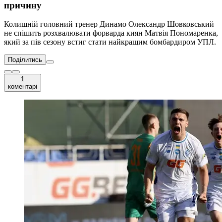
причину
Колишній головний тренер Динамо Олександр Шовковський
не спішить розхвалювати форварда киян Матвія Пономаренка,
який за пів сезону встиг стати найкращим бомбардиром УПЛ.
Поділитись
1
коментарі