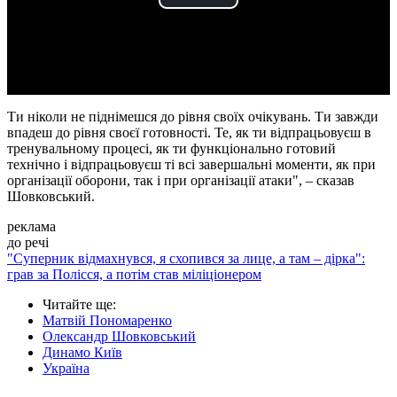
Play
Video
Ти ніколи не піднімешся до рівня своїх очікувань. Ти завжди
впадеш до рівня своєї готовності. Те, як ти відпрацьовуєш в
тренувальному процесі, як ти функціонально готовий
технічно і відпрацьовуєш ті всі завершальні моменти, як при
організації оборони, так і при організації атаки", – сказав
Шовковський.
реклама
до речі
"Суперник відмахнувся, я схопився за лице, а там – дірка":
грав за Полісся, а потім став міліціонером
Читайте ще
:
Матвій Пономаренко
Олександр Шовковський
Динамо Київ
Україна