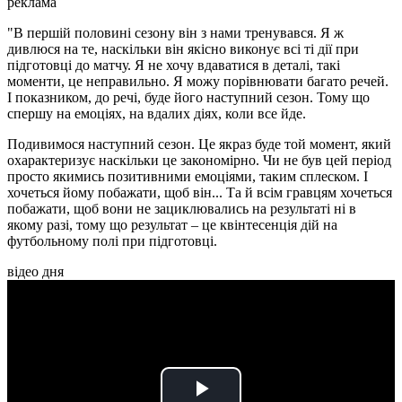
реклама
"В першій половині сезону він з нами тренувався. Я ж
дивлюся на те, наскільки він якісно виконує всі ті дії при
підготовці до матчу. Я не хочу вдаватися в деталі, такі
моменти, це неправильно. Я можу порівнювати багато речей.
І показником, до речі, буде його наступний сезон. Тому що
спершу на емоціях, на вдалих діях, коли все йде.
Подивимося наступний сезон. Це якраз буде той момент, який
охарактеризує наскільки це закономірно. Чи не був цей період
просто якимись позитивними емоціями, таким сплеском. І
хочеться йому побажати, щоб він... Та й всім гравцям хочеться
побажати, щоб вони не зациклювались на результаті ні в
якому разі, тому що результат – це квінтесенція дій на
футбольному полі при підготовці.
відео дня