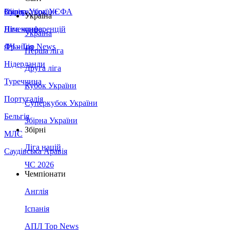
Збірна України
Італія
Суперкубок УЄФА
Україна
Німеччина
Ліга конференцій
Україна
Франція
ЛЧ - Top News
Перша ліга
Нідерланди
Друга ліга
Туреччина
Кубок України
Португалія
Суперкубок України
Бельгія
Збірна України
Збірні
МЛС
Ліга націй
Саудівська Аравія
ЧС 2026
Чемпіонати
Англія
Іспанія
АПЛ Top News