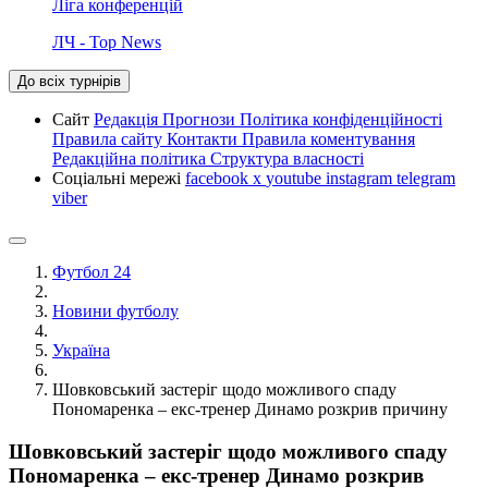
Ліга конференцій
ЛЧ - Top News
До всіх турнірів
Сайт
Редакція
Прогнози
Політика конфіденційності
Правила сайту
Контакти
Правила коментування
Редакційна політика
Структура власності
Соціальні мережі
facebook
x
youtube
instagram
telegram
viber
Футбол 24
Новини футболу
Україна
Шовковський застеріг щодо можливого спаду
Пономаренка – екс-тренер Динамо розкрив причину
Шовковський застеріг щодо можливого спаду
Пономаренка – екс-тренер Динамо розкрив