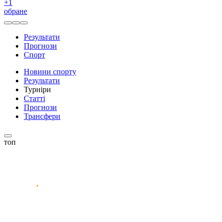
+
1
обране
Результати
Прогнози
Спорт
Новини спорту
Результати
Турніри
Статті
Прогнози
Трансфери
топ