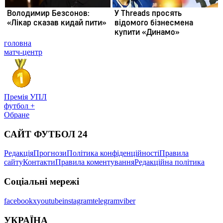
головна
матч-центр
Премія УПЛ
футбол +
Обране
САЙТ ФУТБОЛ 24
Редакція
Прогнози
Політика конфіденційності
Правила
сайту
Контакти
Правила коментування
Редакційна політика
Соціальні мережі
facebook
x
youtube
instagram
telegram
viber
УКРАЇНА