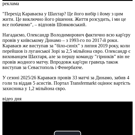
реклама
"Перехід Караваєва у Шахтар? Це його вибір і йому з цим
жити. Це виключно його рішення. Життя розсудить, і ми це
все побачимо", – відповів Шовковський.
Нагадаємо, Олександр Володимирович фактично всю кар'єру
провів у київському Динамо – з 1993-го по 2017-й роки.
Караваєв же виступав за "біло-синіх" з липня 2019 року, коли
перейшов із луганської Зорі за 2,5 мільйона євро. Олександр є
вихованцем Шахтаря, але за першу команду "гірників" він не
провів жодного матчу. Впродовж кар'єри гравець також
виступав за Севастополь і Фенербахче.
У сезоні 2025/26 Караваєв провів 33 матчі за Динамо, забив 4
голи та віддав 5 асистів. Портал Transfermarkt оцінює вартість
захисника у 1,2 мільйона євро.
відео дня