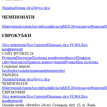
Україна
Перша ліга
Друга ліга
ЧЕМПІОНАТИ
Німеччина
Іспанія
Англія
Італія
Бельгія
МЛС
Нідерланди
Франція
П
ЄВРОКУБКИ
Ліга чемпіонів
Ліга Європи
Юнацька ліга УЄФА
Ліга
конференцій
САЙТ ФУТБОЛ 24
Редакція
Прогнози
Політика конфіденційності
Правила
сайту
Контакти
Правила коментування
Редакційна політика
Соціальні мережі
facebook
x
youtube
instagram
telegram
viber
УКРАЇНА
Україна
Перша ліга
Друга ліга
ЧЕМПІОНАТИ
Німеччина
Іспанія
Англія
Італія
Бельгія
МЛС
Нідерланди
Франція
П
ЄВРОКУБКИ
Ліга чемпіонів
Ліга Європи
Юнацька ліга УЄФА
Ліга
конференцій
Онлайн-медіа «Футбол 24»
пл. Галицька, буд. 15, м. Львів,