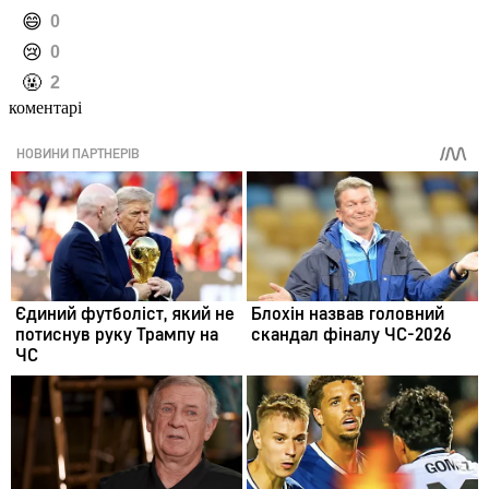
️😄
0
️😢
0
️🤬
2
коментарі