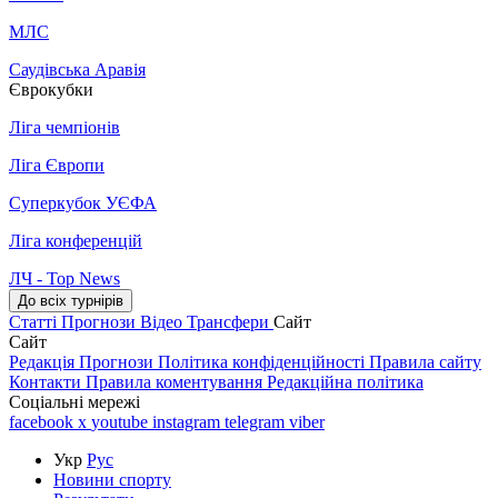
МЛС
Саудівська Аравія
Єврокубки
Ліга чемпіонів
Ліга Європи
Суперкубок УЄФА
Ліга конференцій
ЛЧ - Top News
До всіх турнірів
Статті
Прогнози
Відео
Трансфери
Сайт
Сайт
Редакція
Прогнози
Політика конфіденційності
Правила сайту
Контакти
Правила коментування
Редакційна політика
Соціальні мережі
facebook
x
youtube
instagram
telegram
viber
Укр
Рус
Новини спорту