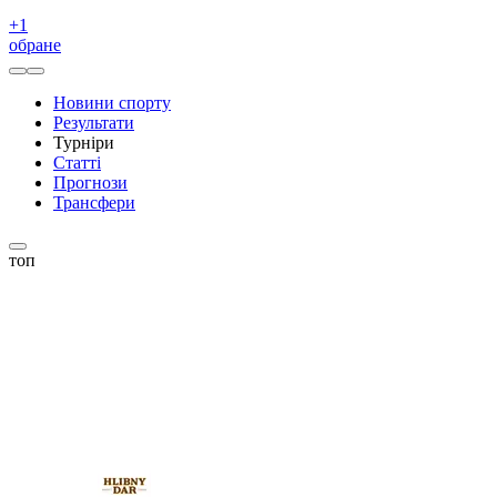
+
1
обране
Новини спорту
Результати
Турніри
Статті
Прогнози
Трансфери
топ