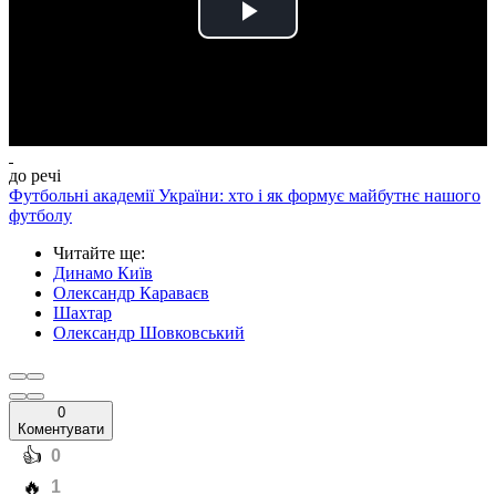
Play
Video
до речі
Футбольні академії України: хто і як формує майбутнє нашого
футболу
Читайте ще
:
Динамо Київ
Олександр Караваєв
Шахтар
Олександр Шовковський
0
Коментувати
️👍
0
️🔥
1