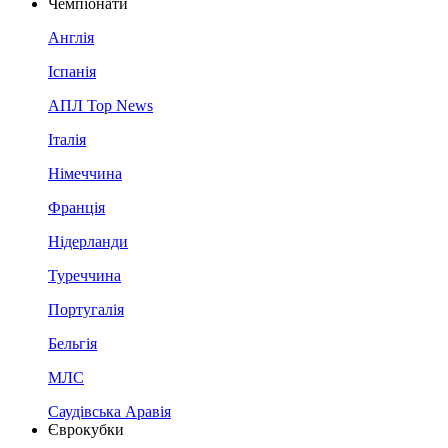
Чемпіонати
Англія
Іспанія
АПЛ Top News
Італія
Німеччина
Франція
Нідерланди
Туреччина
Португалія
Бельгія
МЛС
Саудівська Аравія
Єврокубки