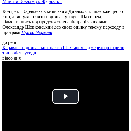
Микита Ковальчук
Журналіст
Контракт Караваєва з київським Динамо спливає вже цього
літа, а він уже нібито підписав угоду з Шахтарем,
відмовившись від продовження співпраці з киянами.
Олександр Шовковський дав свою оцінку такому переходу в
програмі
Пряма Червона
.
до речі
Караваєв підписав контракт з Шахтарем – джерело розкрило
тривалість угоди
відео дня
Play
Video