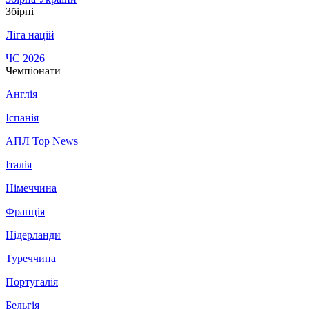
Збірні
Ліга націй
ЧС 2026
Чемпіонати
Англія
Іспанія
АПЛ Top News
Італія
Німеччина
Франція
Нідерланди
Туреччина
Португалія
Бельгія