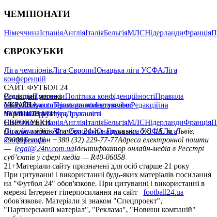
ЧЕМПІОНАТИ
Німеччина
Іспанія
Англія
Італія
Бельгія
МЛС
Нідерланди
Франція
П
ЄВРОКУБКИ
Ліга чемпіонів
Ліга Європи
Юнацька ліга УЄФА
Ліга
конференцій
САЙТ ФУТБОЛ 24
Редакція
Соціальні мережі
Прогнози
Політика конфіденційності
Правила
сайту
facebook
УКРАЇНА
Контакти
x
youtube
Правила коментування
instagram
telegram
viber
Редакційна
політика
Україна
ЧЕМПІОНАТИ
Перша ліга
Структура власності
Друга ліга
Німеччина
ЄВРОКУБКИ
Іспанія
Англія
Італія
Бельгія
МЛС
Нідерланди
Франція
П
Ліга чемпіонів
Онлайн-медіа «Футбол 24»
Ліга Європи
Юнацька ліга УЄФА
пл. Галицька, буд. 15, м. Львів,
Ліга
конференцій
79008
Телефон +380 (32) 229-77-77
Адреса електронної пошти
—
legal@24tv.com.ua
Ідентифікатор онлайн-медіа в Реєстрі
суб’єктів у сфері медіа — R40-06058
21+
Матеріали сайту призначені для осіб старше 21 року
При цитуванні і використанні будь-яких матеріалів посилання
на "Футбол 24" обов'язкове. При цитуванні і використанні в
мережі Інтернет гіперпосилання на сайт
football24.ua
обов'язкове. Матеріали зі знаком "Спецпроект",
"Партнерський матеріал", "Реклама", "Новини компаній"