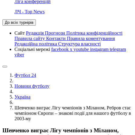
Ліга конференцій
ЛЧ - Top News
До всіх турнірів
Сайт
Редакція
Прогнози
Політика конфіденційності
Правила сайту
Контакти
Правила коментування
Редакційна політика
Структура власності
Соціальні мережі
facebook
x
youtube
instagram
telegram
viber
Футбол 24
Новини футболу
Україна
Шевченко виграє Лігу чемпіонів з Міланом, Ребров стає
чемпіоном Європи – знакові події для нашого футболу в
2003-му
Шевченко виграє Лігу чемпіонів з Міланом,