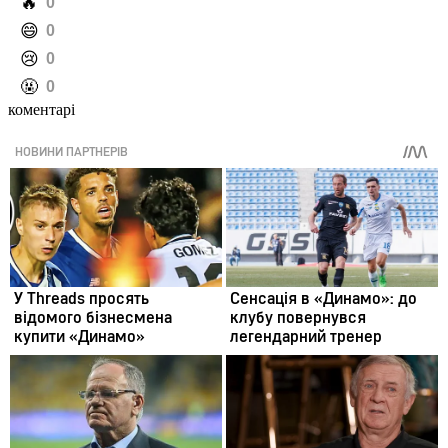
️🔥
0
️😄
0
️😢
0
️🤬
0
коментарі