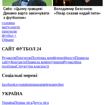
головна
матч-центр
прогнози
футбол +
Обране
САЙТ ФУТБОЛ 24
Редакція
Прогнози
Політика конфіденційності
Правила
сайту
Контакти
Правила коментування
Редакційна
політика
Структура власності
Соціальні мережі
facebook
x
youtube
instagram
telegram
viber
УКРАЇНА
Україна
Перша ліга
Друга ліга