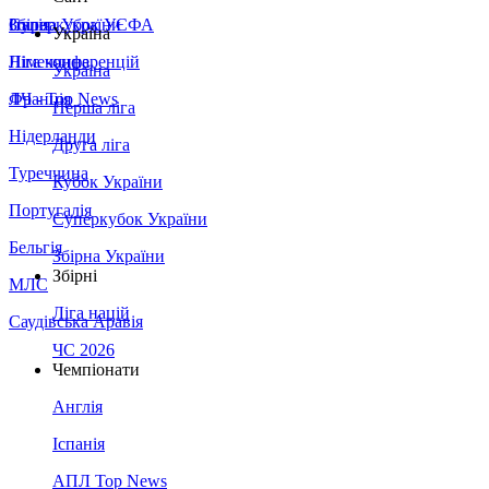
Збірна України
Італія
Суперкубок УЄФА
Україна
Німеччина
Ліга конференцій
Україна
Франція
ЛЧ - Top News
Перша ліга
Нідерланди
Друга ліга
Туреччина
Кубок України
Португалія
Суперкубок України
Бельгія
Збірна України
Збірні
МЛС
Ліга націй
Саудівська Аравія
ЧС 2026
Чемпіонати
Англія
Іспанія
АПЛ Top News