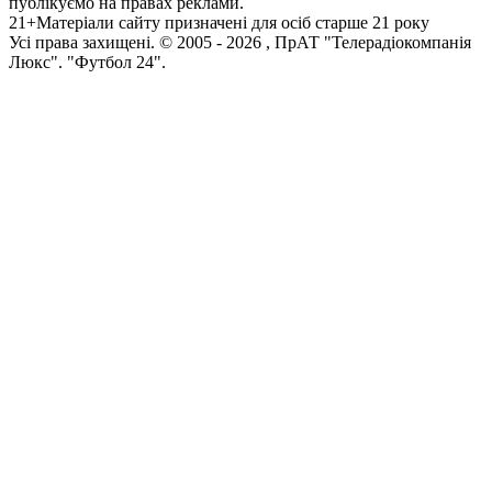
публікуємо на правах реклами.
21+
Матеріали сайту призначені для осіб старше 21 року
Усi права захищенi. © 2005 -
2026
, ПрАТ "Телерадіокомпанія
Люкс". "Футбол 24".