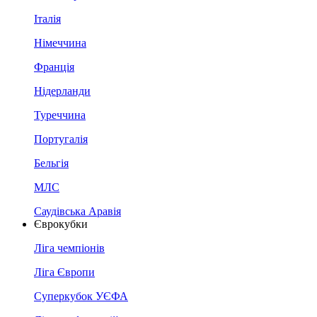
Італія
Німеччина
Франція
Нідерланди
Туреччина
Португалія
Бельгія
МЛС
Саудівська Аравія
Єврокубки
Ліга чемпіонів
Ліга Європи
Суперкубок УЄФА