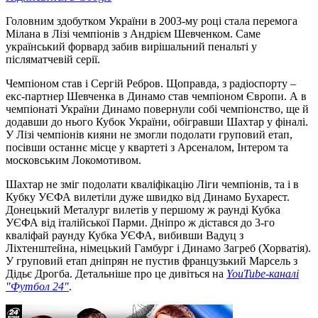
Головним здобутком України в 2003-му році стала перемога
Мілана в Лізі чемпіонів з Андрієм Шевченком. Саме
український форвард забив вирішальний пенальті у
післяматчевій серії.
Чемпіоном став і Сергій Ребров. Щоправда, з радіоспорту –
екс-партнер Шевченка в Динамо став чемпіоном Європи. А в
чемпіонаті України Динамо повернули собі чемпіонство, ще й
додавши до нього Кубок України, обігравши Шахтар у фіналі.
У Лізі чемпіонів кияни не змогли подолати груповий етап,
посівши останнє місце у квартеті з Арсеналом, Інтером та
московським Локомотивом.
Шахтар не зміг подолати кваліфікацію Ліги чемпіонів, та і в
Кубку УЄФА вилетіли дуже швидко від Динамо Бухарест.
Донецький Металург вилетів у першому ж раунді Кубка
УЄФА від італійської Парми. Дніпро ж дістався до 3-го
кваліфай раунду Кубка УЄФА, вибивши Вадуц з
Ліхтенштейна, німецький Гамбург і Динамо Загреб (Хорватія).
У груповий етап дніпрян не пустив французький Марсель з
Дідьє Дрогба. Детальніше про це дивіться на
YouTube-каналі
"Футбол 24"
.