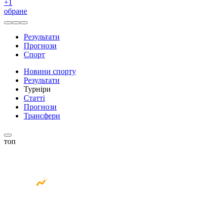
+
1
обране
Результати
Прогнози
Спорт
Новини спорту
Результати
Турніри
Статті
Прогнози
Трансфери
топ