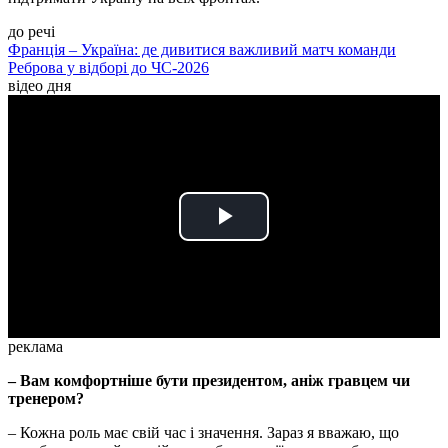
до речі
Франція – Україна: де дивитися важливий матч команди
Реброва у відборі до ЧС-2026
відео дня
Play
Video
реклама
– Вам комфортніше бути президентом, аніж гравцем чи
тренером?
– Кожна роль має свій час і значення. Зараз я вважаю, що