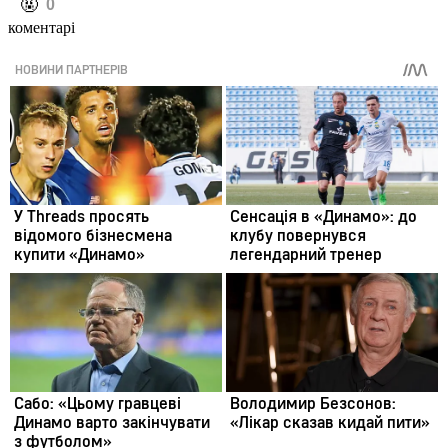
️🤬
0
коментарі