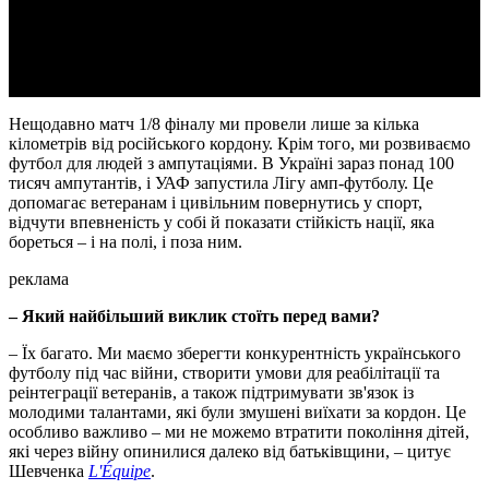
Video
Нещодавно матч 1/8 фіналу ми провели лише за кілька
кілометрів від російського кордону. Крім того, ми розвиваємо
футбол для людей з ампутаціями. В Україні зараз понад 100
тисяч ампутантів, і УАФ запустила Лігу амп-футболу. Це
допомагає ветеранам і цивільним повернутись у спорт,
відчути впевненість у собі й показати стійкість нації, яка
бореться – і на полі, і поза ним.
реклама
– Який найбільший виклик стоїть перед вами?
– Їх багато. Ми маємо зберегти конкурентність українського
футболу під час війни, створити умови для реабілітації та
реінтеграції ветеранів, а також підтримувати зв'язок із
молодими талантами, які були змушені виїхати за кордон. Це
особливо важливо – ми не можемо втратити покоління дітей,
які через війну опинилися далеко від батьківщини, – цитує
Шевченка
L'Équipe
.