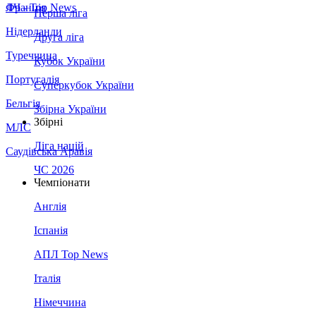
Франція
ЛЧ - Top News
Перша ліга
Нідерланди
Друга ліга
Туреччина
Кубок України
Португалія
Суперкубок України
Бельгія
Збірна України
Збірні
МЛС
Ліга націй
Саудівська Аравія
ЧС 2026
Чемпіонати
Англія
Іспанія
АПЛ Top News
Італія
Німеччина