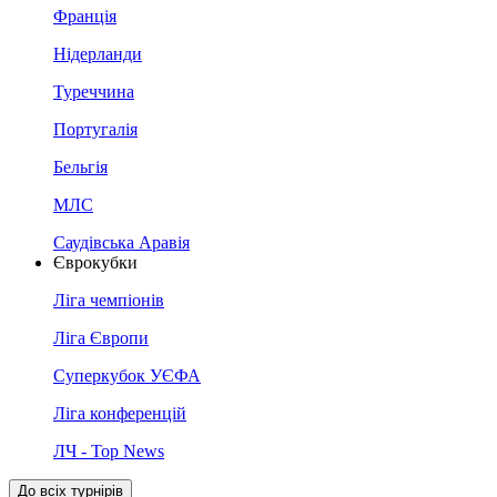
Франція
Нідерланди
Туреччина
Португалія
Бельгія
МЛС
Саудівська Аравія
Єврокубки
Ліга чемпіонів
Ліга Європи
Суперкубок УЄФА
Ліга конференцій
ЛЧ - Top News
До всіх турнірів