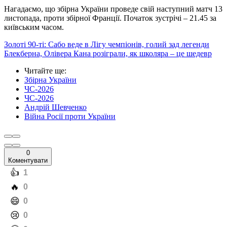
Нагадаємо, що збірна України проведе свій наступний матч 13
листопада, проти збірної Франції. Початок зустрічі – 21.45 за
київським часом.
Золоті 90-ті: Сабо веде в Лігу чемпіонів, голий зад легенди
Блекберна, Олівера Кана розіграли, як школяра – це шедевр
Читайте ще
:
Збірна України
ЧС-2026
ЧС-2026
Андрій Шевченко
Війна Росії проти України
0
Коментувати
️👍
1
️🔥
0
️😄
0
️😢
0