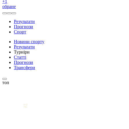
+
1
обране
Результати
Прогнози
Спорт
Новини спорту
Результати
Турніри
Статті
Прогнози
Трансфери
топ