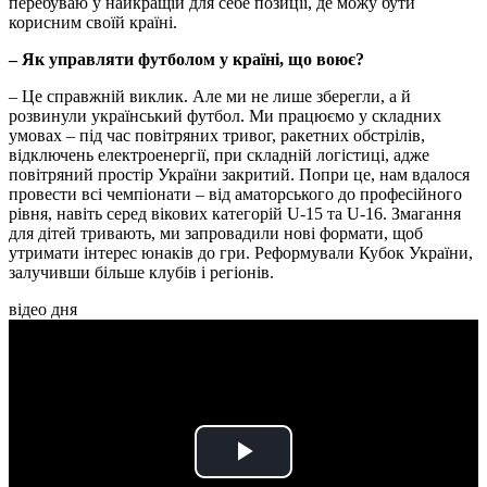
перебуваю у найкращій для себе позиції, де можу бути
корисним своїй країні.
– Як управляти футболом у країні, що воює?
– Це справжній виклик. Але ми не лише зберегли, а й
розвинули український футбол. Ми працюємо у складних
умовах – під час повітряних тривог, ракетних обстрілів,
відключень електроенергії, при складній логістиці, адже
повітряний простір України закритий. Попри це, нам вдалося
провести всі чемпіонати – від аматорського до професійного
рівня, навіть серед вікових категорій U-15 та U-16. Змагання
для дітей тривають, ми запровадили нові формати, щоб
утримати інтерес юнаків до гри. Реформували Кубок України,
залучивши більше клубів і регіонів.
відео дня
Play