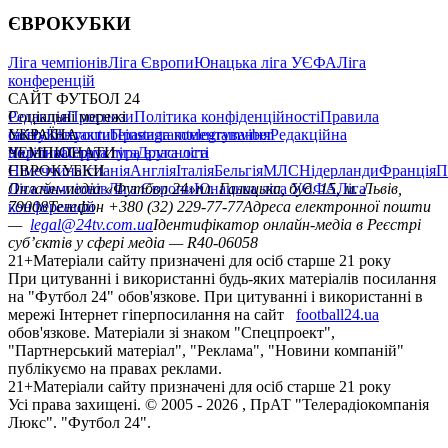
ЄВРОКУБКИ
Ліга чемпіонів
Ліга Європи
Юнацька ліга УЄФА
Ліга
конференцій
САЙТ ФУТБОЛ 24
Редакція
Соціальні мережі
Прогнози
Політика конфіденційності
Правила
сайту
facebook
УКРАЇНА
Контакти
x
youtube
Правила коментування
instagram
telegram
viber
Редакційна
політика
Україна
ЧЕМПІОНАТИ
Перша ліга
Структура власності
Друга ліга
Німеччина
ЄВРОКУБКИ
Іспанія
Англія
Італія
Бельгія
МЛС
Нідерланди
Франція
П
Ліга чемпіонів
Онлайн-медіа «Футбол 24»
Ліга Європи
Юнацька ліга УЄФА
пл. Галицька, буд. 15, м. Львів,
Ліга
конференцій
79008
Телефон +380 (32) 229-77-77
Адреса електронної пошти
—
legal@24tv.com.ua
Ідентифікатор онлайн-медіа в Реєстрі
суб’єктів у сфері медіа — R40-06058
21+
Матеріали сайту призначені для осіб старше 21 року
При цитуванні і використанні будь-яких матеріалів посилання
на "Футбол 24" обов'язкове. При цитуванні і використанні в
мережі Інтернет гіперпосилання на сайт
football24.ua
обов'язкове. Матеріали зі знаком "Спецпроект",
"Партнерський матеріал", "Реклама", "Новини компаній"
публікуємо на правах реклами.
21+
Матеріали сайту призначені для осіб старше 21 року
Усi права захищенi. © 2005 -
2026
, ПрАТ "Телерадіокомпанія
Люкс". "Футбол 24".