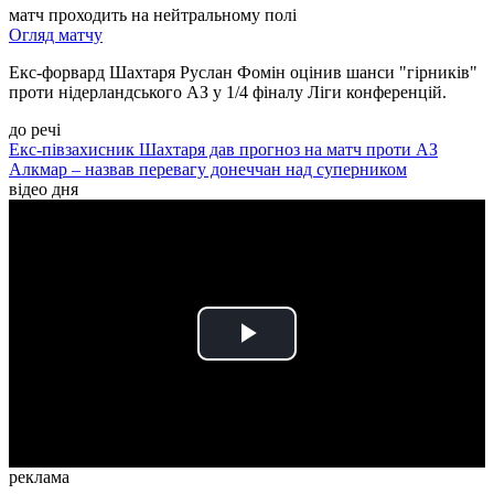
матч проходить на нейтральному полі
Огляд матчу
Екс-форвард Шахтаря Руслан Фомін оцінив шанси "гірників"
проти нідерландського АЗ у 1/4 фіналу Ліги конференцій.
до речі
Екс-півзахисник Шахтаря дав прогноз на матч проти АЗ
Алкмар – назвав перевагу донеччан над суперником
відео дня
Play
Video
реклама