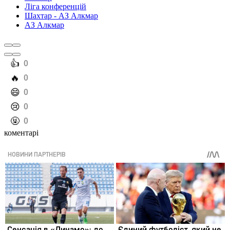
Ліга конференцій
Шахтар - АЗ Алкмар
АЗ Алкмар
️👍
0
️🔥
0
️😄
0
️😢
0
️🤬
0
коментарі