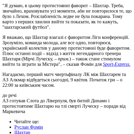
"Я думаю, в цьому протистоянні фаворит – Шахтар. Треба,
звичайно, враховувати усі моменти, аби не повторилося те, що
було з Лехом. Розслабленість ледве не була покарана. Тому
варто з перших хвилин вийти та показати, як то кажуть,
"шахтарський футбол".
Я вважаю, що Шахтар взагалі є фаворитом Ліги конференцій.
Зрозуміло, команда молода, але все одно, повторюся,
український колектив у даному протистоянні буде фаворитом.
Плюс останні події – відхід з життя легендарного тренера
Шахтаря (Мірчі Луческу, –
прим.
) – також стане стимулом
вийти та зіграти за Містера", – сказав Фомін для
Sport-Еxpress.
Нагадаємо, перший матч чвертьфіналу ЛК між Шахтарем та
АЗ Алкмар відбудеться сьогодні, 9 квітня. Початок гри – о
22:00 за київським часом.
до речі
АЗ готував Слота до Ліверпуля, був битий Динамо і
протистоятиме Шахтарю на тлі смерті Луческу – поради від
Маркевича
Читайте ще
:
Руслан Фомін
Шахтар