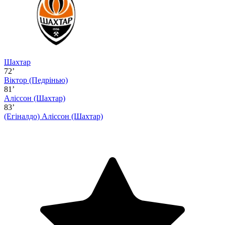
Шахтар
72’
Віктор (Педрінью)
81’
Аліссон (Шахтар)
83’
(Егіналдо)
Аліссон (Шахтар)