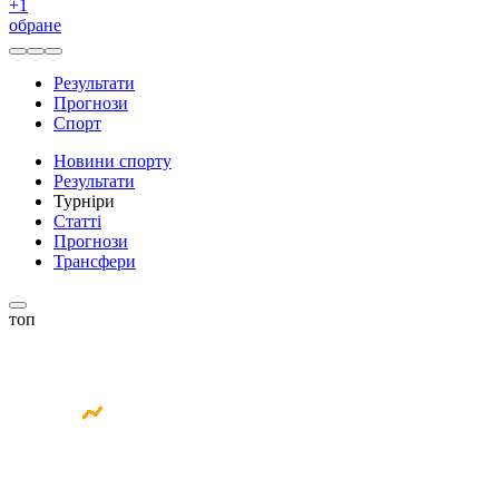
+
1
обране
Результати
Прогнози
Спорт
Новини спорту
Результати
Турніри
Статті
Прогнози
Трансфери
топ