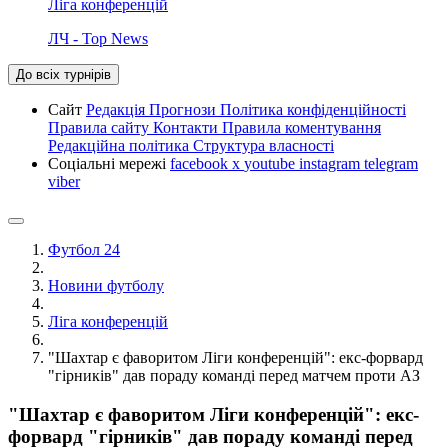
Ліга конференцій
ЛЧ - Top News
До всіх турнірів
Сайт
Редакція
Прогнози
Політика конфіденційності
Правила сайту
Контакти
Правила коментування
Редакційна політика
Структура власності
Соціальні мережі
facebook
x
youtube
instagram
telegram
viber
Футбол 24
Новини футболу
Ліга конференцій
"Шахтар є фаворитом Ліги конференцій": екс-форвард
"гірників" дав пораду команді перед матчем проти АЗ
"Шахтар є фаворитом Ліги конференцій": екс-
форвард "гірників" дав пораду команді перед