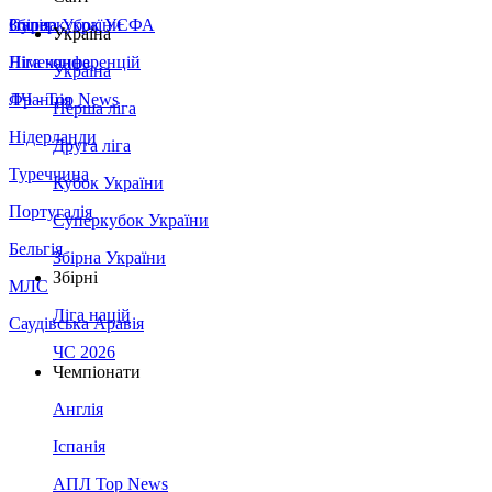
Збірна України
Італія
Суперкубок УЄФА
Україна
Німеччина
Ліга конференцій
Україна
Франція
ЛЧ - Top News
Перша ліга
Нідерланди
Друга ліга
Туреччина
Кубок України
Португалія
Суперкубок України
Бельгія
Збірна України
Збірні
МЛС
Ліга націй
Саудівська Аравія
ЧС 2026
Чемпіонати
Англія
Іспанія
АПЛ Top News