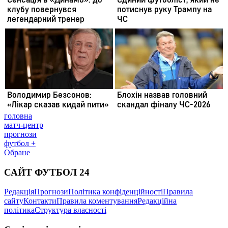
головна
матч-центр
прогнози
футбол +
Обране
САЙТ ФУТБОЛ 24
Редакція
Прогнози
Політика конфіденційності
Правила
сайту
Контакти
Правила коментування
Редакційна
політика
Структура власності