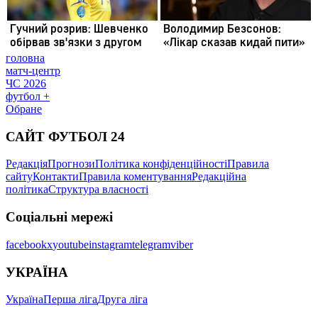
головна
матч-центр
ЧС 2026
футбол +
Обране
САЙТ ФУТБОЛ 24
Редакція
Прогнози
Політика конфіденційності
Правила
сайту
Контакти
Правила коментування
Редакційна
політика
Структура власності
Соціальні мережі
facebook
x
youtube
instagram
telegram
viber
УКРАЇНА
Україна
Перша ліга
Друга ліга