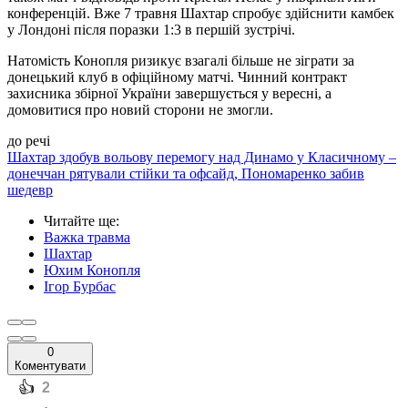
конференцій. Вже 7 травня Шахтар спробує здійснити камбек
у Лондоні після поразки 1:3 в першій зустрічі.
Натомість Конопля ризикує взагалі більше не зіграти за
донецький клуб в офіційному матчі. Чинний контракт
захисника збірної України завершується у вересні, а
домовитися про новий сторони не змогли.
до речі
Шахтар здобув вольову перемогу над Динамо у Класичному –
донеччан рятували стійки та офсайд, Пономаренко забив
шедевр
Читайте ще
:
Важка травма
Шахтар
Юхим Конопля
Ігор Бурбас
0
Коментувати
️👍
2