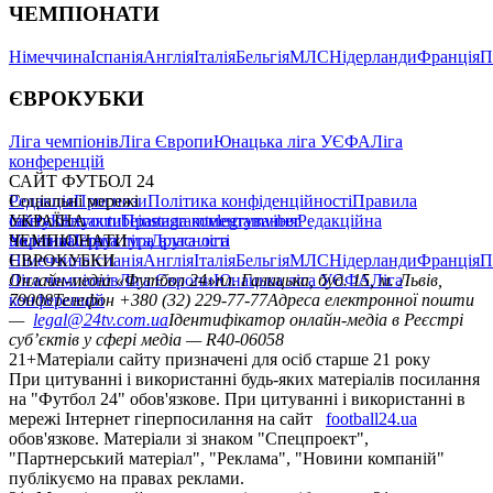
ЧЕМПІОНАТИ
Німеччина
Іспанія
Англія
Італія
Бельгія
МЛС
Нідерланди
Франція
П
ЄВРОКУБКИ
Ліга чемпіонів
Ліга Європи
Юнацька ліга УЄФА
Ліга
конференцій
САЙТ ФУТБОЛ 24
Редакція
Соціальні мережі
Прогнози
Політика конфіденційності
Правила
сайту
facebook
УКРАЇНА
Контакти
x
youtube
Правила коментування
instagram
telegram
viber
Редакційна
політика
Україна
ЧЕМПІОНАТИ
Перша ліга
Структура власності
Друга ліга
Німеччина
ЄВРОКУБКИ
Іспанія
Англія
Італія
Бельгія
МЛС
Нідерланди
Франція
П
Ліга чемпіонів
Онлайн-медіа «Футбол 24»
Ліга Європи
Юнацька ліга УЄФА
пл. Галицька, буд. 15, м. Львів,
Ліга
конференцій
79008
Телефон +380 (32) 229-77-77
Адреса електронної пошти
—
legal@24tv.com.ua
Ідентифікатор онлайн-медіа в Реєстрі
суб’єктів у сфері медіа — R40-06058
21+
Матеріали сайту призначені для осіб старше 21 року
При цитуванні і використанні будь-яких матеріалів посилання
на "Футбол 24" обов'язкове. При цитуванні і використанні в
мережі Інтернет гіперпосилання на сайт
football24.ua
обов'язкове. Матеріали зі знаком "Спецпроект",
"Партнерський матеріал", "Реклама", "Новини компаній"
публікуємо на правах реклами.