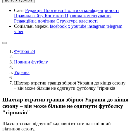
До всіх турнірів
Сайт
Редакція
Прогнози
Політика конфіденційності
Правила сайту
Контакти
Правила коментування
Редакційна політика
Структура власності
Соціальні мережі
facebook
x
youtube
instagram
telegram
viber
Футбол 24
Новини футболу
Україна
Шахтар втратив гравця збірної України до кінця сезону
– він може більше не одягнути футболку "гірників"
Шахтар втратив гравця збірної України до кінця
сезону – він може більше не одягнути футболку
"гірників"
Шахтар зазнав відчутної кадрової втрати на фінішний
відтинок сезону.