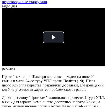
переговори вже стартували
відео дня
Play
Video
реклама
Правий захисник Шахтаря востаннє виходив на поле 20
квітня в матчі 24-го туру УПЛ проти Полісся (1:0). Після
цього Конопля перестав потрапляти до заявки, але донецький
клуб не уточнював характер проблем свого гравця.
До кінця сезону "гірникам" залишилося провести 4 тури УПЛ,
в яких для гарантії чемпіонства достатньо набрати 3 очки, а
також матч-відповідь проти Крістал Пелас у півфіналі Ліги