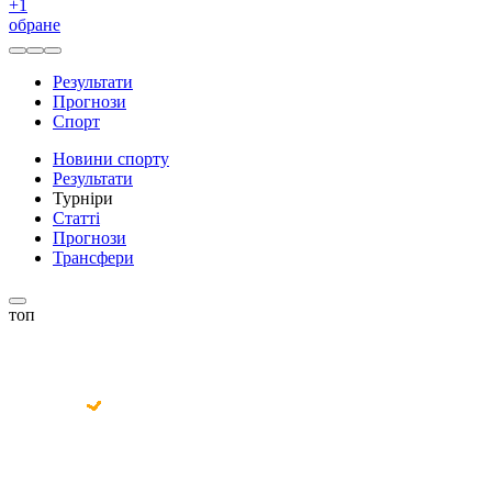
+
1
обране
Результати
Прогнози
Спорт
Новини спорту
Результати
Турніри
Статті
Прогнози
Трансфери
топ