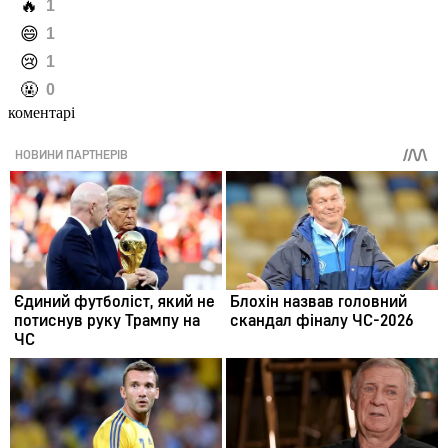
️🔥
1
️😄
1
️😢
1
️🤬
0
коментарі