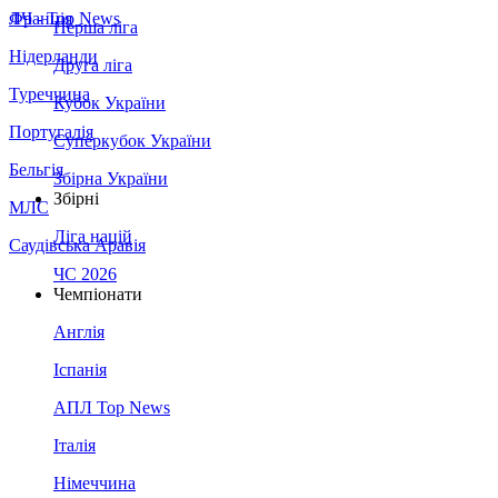
Франція
ЛЧ - Top News
Перша ліга
Нідерланди
Друга ліга
Туреччина
Кубок України
Португалія
Суперкубок України
Бельгія
Збірна України
Збірні
МЛС
Ліга націй
Саудівська Аравія
ЧС 2026
Чемпіонати
Англія
Іспанія
АПЛ Top News
Італія
Німеччина