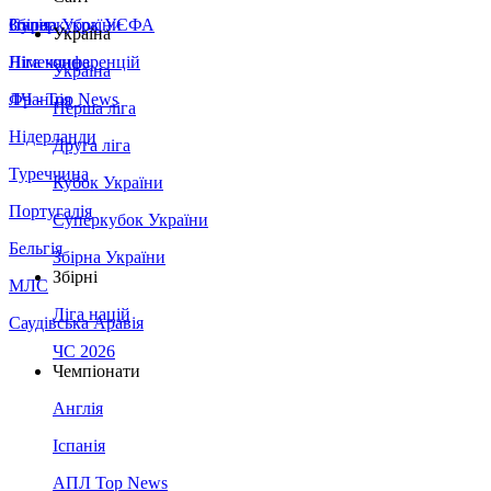
Збірна України
Італія
Суперкубок УЄФА
Україна
Німеччина
Ліга конференцій
Україна
Франція
ЛЧ - Top News
Перша ліга
Нідерланди
Друга ліга
Туреччина
Кубок України
Португалія
Суперкубок України
Бельгія
Збірна України
Збірні
МЛС
Ліга націй
Саудівська Аравія
ЧС 2026
Чемпіонати
Англія
Іспанія
АПЛ Top News