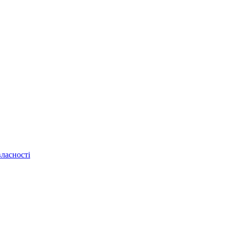
ласності