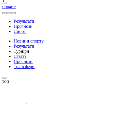
+
1
обране
Результати
Прогнози
Спорт
Новини спорту
Результати
Турніри
Статті
Прогнози
Трансфери
топ