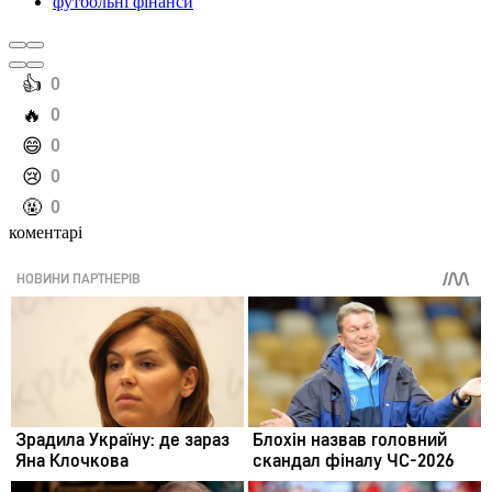
футбольні фінанси
️👍
0
️🔥
0
️😄
0
️😢
0
️🤬
0
коментарі