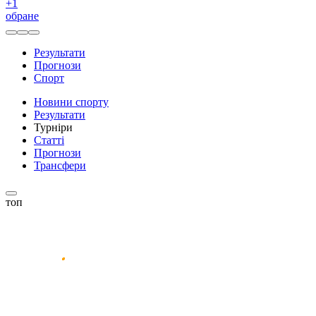
+
1
обране
Результати
Прогнози
Спорт
Новини спорту
Результати
Турніри
Статті
Прогнози
Трансфери
топ