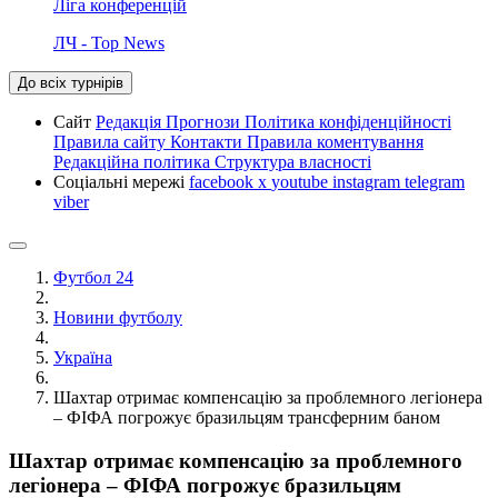
Ліга конференцій
ЛЧ - Top News
До всіх турнірів
Сайт
Редакція
Прогнози
Політика конфіденційності
Правила сайту
Контакти
Правила коментування
Редакційна політика
Структура власності
Соціальні мережі
facebook
x
youtube
instagram
telegram
viber
Футбол 24
Новини футболу
Україна
Шахтар отримає компенсацію за проблемного легіонера
– ФІФА погрожує бразильцям трансферним баном
Шахтар отримає компенсацію за проблемного
легіонера – ФІФА погрожує бразильцям