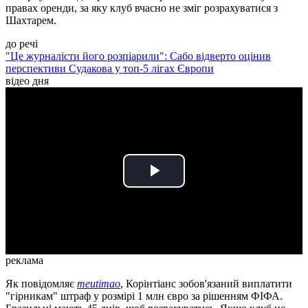
правах оренди, за яку клуб вчасно не зміг розрахуватися з
Шахтарем.
до речі
"Це журналісти його розпіарили": Сабо відверто оцінив
перспективи Судакова у топ-5 лігах Європи
відео дня
Play
Video
реклама
Як повідомляє
meutimao
, Корінтіанс зобов'язаний виплатити
"гірникам" штраф у розмірі 1 млн євро за рішенням ФІФА.