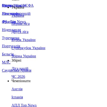
Збірна України
Італія
Суперкубок УЄФА
Україна
Німеччина
Ліга конференцій
Україна
Франція
ЛЧ - Top News
Перша ліга
Нідерланди
Друга ліга
Туреччина
Кубок України
Португалія
Суперкубок України
Бельгія
Збірна України
Збірні
МЛС
Ліга націй
Саудівська Аравія
ЧС 2026
Чемпіонати
Англія
Іспанія
АПЛ Top News