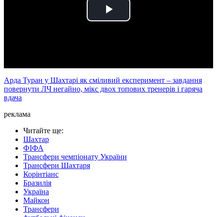
Play
Video
Арда Туран у Шахтарі як сміливий експеримент – завдання
повернути ЛЧ негайно, мікс двох топових тренерів і гаряча
вдача
реклама
Читайте ще
:
Шахтар
ФІФА
Трансфери чемпіонату України
Трансфери Шахтаря
Корінтіанс
Бразилія
Україна
Майкон
Трансфери