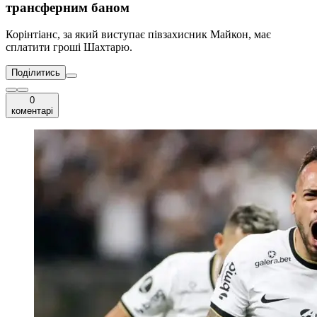
трансферним баном
Корінтіанс, за який виступає півзахисник Майкон, має
сплатити гроші Шахтарю.
Поділитись
0
коментарі