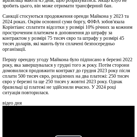
Бразильці мають 45 днів, щоб розрахуватись. Якщо клуб не
зробить цього, він може отримати трансферний бан.
Санкції стосуються продовження оренди Майкона у 2023 та
2024 роках. Окрім основної суми боргу, ФІФА зобов'язала
Корінтіанс сплатити відсотки у розмірі 10% річних за кожним
простроченим платежем в доповнення до штрафу за
контрактом у розмірі 75 тисяч євро та штрафу у розмірі 45
тисяч доларів, які мають бути сплачені безпосередньо
організації.
Першу орендну угоду Майкона було підписано в березні 2022
року, яка завершувалася у грудні того ж року. Потім сторони
домовилися продовжити контракт до грудня 2023 року після
сплати 500 тисяч євро, розділених на два платежі: 250 тисяч
євро у березні та ще 250 тисяч у жовтні 2023 року. Однак
бразильці ці платежі не здійснили вчасно. У 2024 році
ситуація повторилася.
відео дня