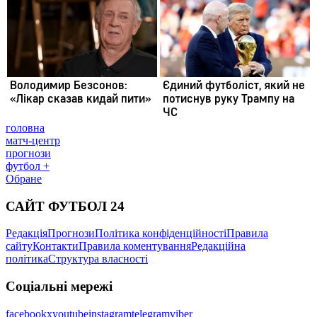
головна
матч-центр
прогнози
футбол +
Обране
САЙТ ФУТБОЛ 24
Редакція
Прогнози
Політика конфіденційності
Правила
сайту
Контакти
Правила коментування
Редакційна
політика
Структура власності
Соціальні мережі
facebook
x
youtube
instagram
telegram
viber