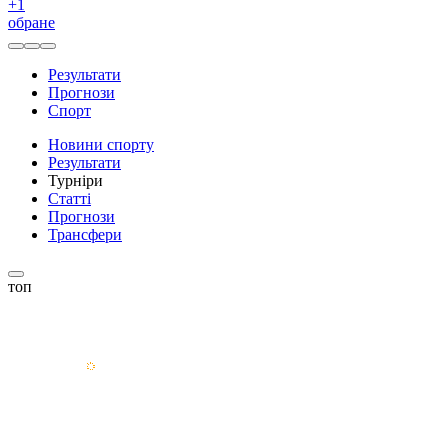
+
1
обране
Результати
Прогнози
Спорт
Новини спорту
Результати
Турніри
Статті
Прогнози
Трансфери
топ