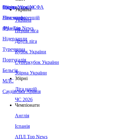
Збірна України
Італія
Суперкубок УЄФА
Україна
Німеччина
Ліга конференцій
Україна
Франція
ЛЧ - Top News
Перша ліга
Нідерланди
Друга ліга
Туреччина
Кубок України
Португалія
Суперкубок України
Бельгія
Збірна України
Збірні
МЛС
Ліга націй
Саудівська Аравія
ЧС 2026
Чемпіонати
Англія
Іспанія
АПЛ Top News