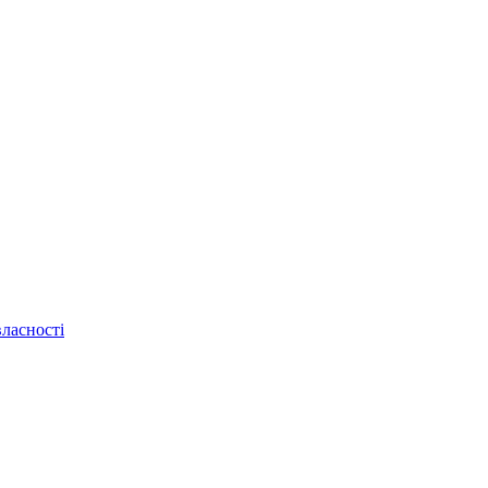
ласності