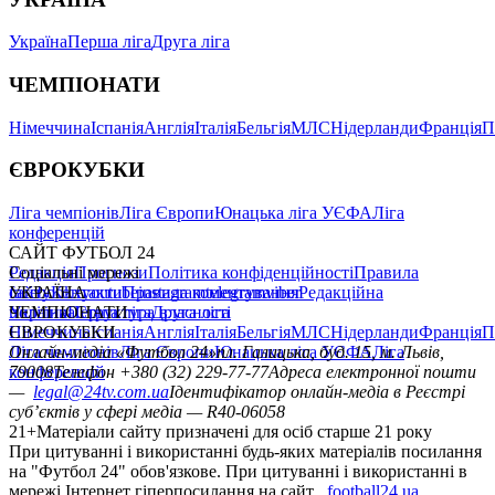
Україна
Перша ліга
Друга ліга
ЧЕМПІОНАТИ
Німеччина
Іспанія
Англія
Італія
Бельгія
МЛС
Нідерланди
Франція
П
ЄВРОКУБКИ
Ліга чемпіонів
Ліга Європи
Юнацька ліга УЄФА
Ліга
конференцій
САЙТ ФУТБОЛ 24
Редакція
Соціальні мережі
Прогнози
Політика конфіденційності
Правила
сайту
facebook
УКРАЇНА
Контакти
x
youtube
Правила коментування
instagram
telegram
viber
Редакційна
політика
Україна
ЧЕМПІОНАТИ
Перша ліга
Структура власності
Друга ліга
Німеччина
ЄВРОКУБКИ
Іспанія
Англія
Італія
Бельгія
МЛС
Нідерланди
Франція
П
Ліга чемпіонів
Онлайн-медіа «Футбол 24»
Ліга Європи
Юнацька ліга УЄФА
пл. Галицька, буд. 15, м. Львів,
Ліга
конференцій
79008
Телефон +380 (32) 229-77-77
Адреса електронної пошти
—
legal@24tv.com.ua
Ідентифікатор онлайн-медіа в Реєстрі
суб’єктів у сфері медіа — R40-06058
21+
Матеріали сайту призначені для осіб старше 21 року
При цитуванні і використанні будь-яких матеріалів посилання
на "Футбол 24" обов'язкове. При цитуванні і використанні в
мережі Інтернет гіперпосилання на сайт
football24.ua