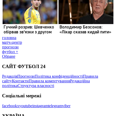
головна
матч-центр
прогнози
футбол +
Обране
САЙТ ФУТБОЛ 24
Редакція
Прогнози
Політика конфіденційності
Правила
сайту
Контакти
Правила коментування
Редакційна
політика
Структура власності
Соціальні мережі
facebook
x
youtube
instagram
telegram
viber
УКРАЇНА