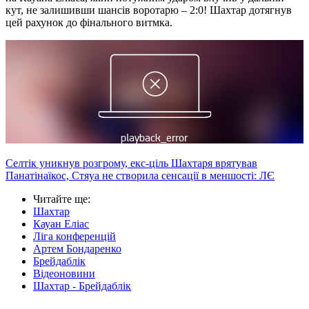
кут, не залишивши шансів воротарю – 2:0! Шахтар дотягнув
цей рахунок до фінального витмка.
Селтік уникнув розгрому, екс-ціль Шахтаря врятував
Панатінаїкос, Стяуа не створила сенсації в меншості: ЛЄ
Читайте ще
:
Шахтар
Кауан Еліас
Ліга конференцій
Артем Бондаренко
Брейдаблік
Відеоновини
Шахтар - Брейдаблік