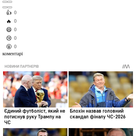
️👍
0
️🔥
0
️😄
0
️😢
0
️🤬
0
коментарі