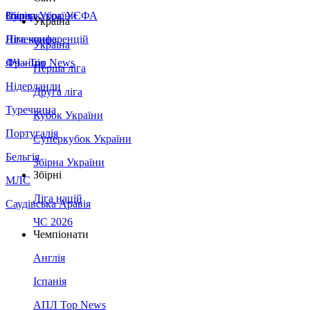
Збірна України
Італія
Суперкубок УЄФА
Україна
Німеччина
Ліга конференцій
Україна
Франція
ЛЧ - Top News
Перша ліга
Нідерланди
Друга ліга
Туреччина
Кубок України
Португалія
Суперкубок України
Бельгія
Збірна України
Збірні
МЛС
Ліга націй
Саудівська Аравія
ЧС 2026
Чемпіонати
Англія
Іспанія
АПЛ Top News