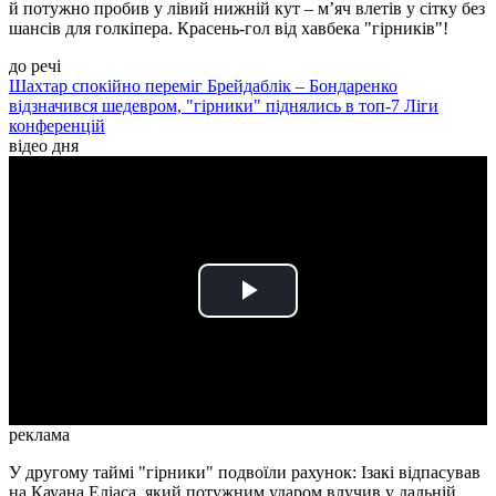
й потужно пробив у лівий нижній кут – м’яч влетів у сітку без
шансів для голкіпера. Красень-гол від хавбека "гірників"!
до речі
Шахтар спокійно переміг Брейдаблік – Бондаренко
відзначився шедевром, "гірники" піднялись в топ-7 Ліги
конференцій
відео дня
Play
Video
реклама
У другому таймі "гірники" подвоїли рахунок: Ізакі відпасував
на Кауана Еліаса, який потужним ударом влучив у дальній