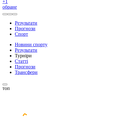
+
1
обране
Результати
Прогнози
Спорт
Новини спорту
Результати
Турніри
Статті
Прогнози
Трансфери
топ