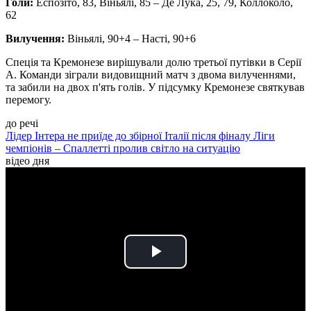
Голи:
Еспозіто, 83, Віньялі, 85 – Де Лука, 25, 79, Коллоколо,
62
Вилучення:
Віньялі, 90+4 – Насті, 90+6
Спеція та Кремонезе вирішували долю третьої путівки в Серії
А. Команди зіграли видовищний матч з двома вилученнями,
та забили на двох п'ять голів. У підсумку Кремонезе святкував
перемогу.
до речі
Лідер Інтера не приїде до збірної Італії після фіналу Ліги
чемпіонів – Спаллетті пролив світло на ситуацію
відео дня
Play
Video