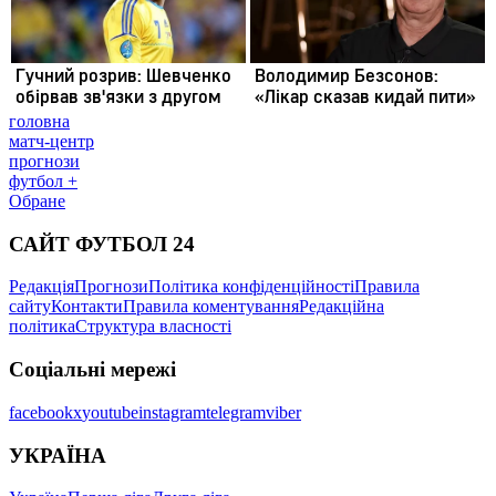
головна
матч-центр
прогнози
футбол +
Обране
САЙТ ФУТБОЛ 24
Редакція
Прогнози
Політика конфіденційності
Правила
сайту
Контакти
Правила коментування
Редакційна
політика
Структура власності
Соціальні мережі
facebook
x
youtube
instagram
telegram
viber
УКРАЇНА