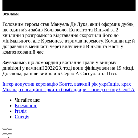
реклама
Головним героєм став Мануель Де Лука, який оформив дубль,
ще один м'яч забив Коллоколо. Еспозіто та Віньялі за 2
хвилини з розгромного відставання скоротили його до
мінімального, але Кремонезе втримав перемогу. Команди ще й
догравали в меншості через вилучення Віньялі та Насті у
компенсований час.
Зауважимо, що ломбардійці востаннє грали у вищому
дивізіоні у кампанії 2022/23, тоді вони фінішували на 19 місці.
До слова, раніше вийшли в Серію А Сассуоло та Піза.
Інтер допустив коронацію Конте, важкий рік українців, крах
Мілана, сенсаційні зірки та бомбардири – огляд сезону Серії А
Читайте ще
:
Кремонезе
Італія
Спеція