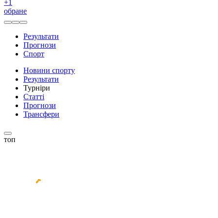
+
1
обране
Результати
Прогнози
Спорт
Новини спорту
Результати
Турніри
Статті
Прогнози
Трансфери
топ