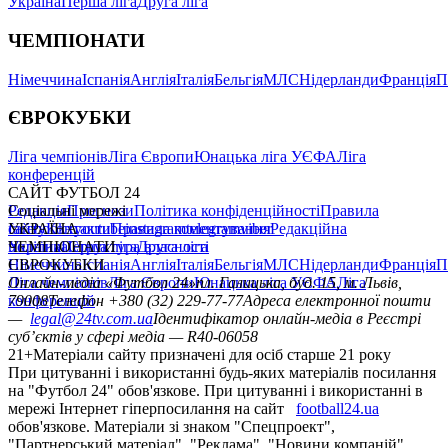
Україна
Перша ліга
Друга ліга
ЧЕМПІОНАТИ
Німеччина
Іспанія
Англія
Італія
Бельгія
МЛС
Нідерланди
Франція
П
ЄВРОКУБКИ
Ліга чемпіонів
Ліга Європи
Юнацька ліга УЄФА
Ліга
конференцій
САЙТ ФУТБОЛ 24
Редакція
Соціальні мережі
Прогнози
Політика конфіденційності
Правила
сайту
facebook
УКРАЇНА
Контакти
x
youtube
Правила коментування
instagram
telegram
viber
Редакційна
політика
Україна
ЧЕМПІОНАТИ
Перша ліга
Структура власності
Друга ліга
Німеччина
ЄВРОКУБКИ
Іспанія
Англія
Італія
Бельгія
МЛС
Нідерланди
Франція
П
Ліга чемпіонів
Онлайн-медіа «Футбол 24»
Ліга Європи
Юнацька ліга УЄФА
пл. Галицька, буд. 15, м. Львів,
Ліга
конференцій
79008
Телефон +380 (32) 229-77-77
Адреса електронної пошти
—
legal@24tv.com.ua
Ідентифікатор онлайн-медіа в Реєстрі
суб’єктів у сфері медіа — R40-06058
21+
Матеріали сайту призначені для осіб старше 21 року
При цитуванні і використанні будь-яких матеріалів посилання
на "Футбол 24" обов'язкове. При цитуванні і використанні в
мережі Інтернет гіперпосилання на сайт
football24.ua
обов'язкове. Матеріали зі знаком "Спецпроект",
"Партнерський матеріал", "Реклама", "Новини компаній"