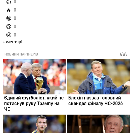
️👍
0
️🔥
0
️😄
0
️😢
0
️🤬
0
коментарі