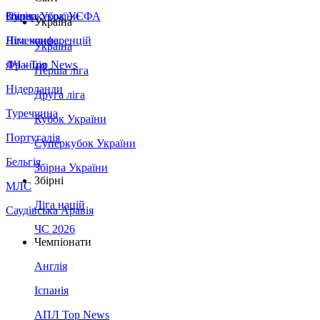
Збірна України
Італія
Суперкубок УЄФА
Україна
Німеччина
Ліга конференцій
Україна
Франція
ЛЧ - Top News
Перша ліга
Нідерланди
Друга ліга
Туреччина
Кубок України
Португалія
Суперкубок України
Бельгія
Збірна України
Збірні
МЛС
Ліга націй
Саудівська Аравія
ЧС 2026
Чемпіонати
Англія
Іспанія
АПЛ Top News