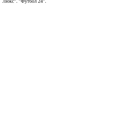
Люкс". "Футбол 24".