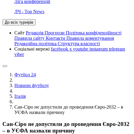
Ліга конференцій
ЛЧ - Top News
До всіх турнірів
Сайт
Редакція
Прогнози
Політика конфіденційності
Правила сайту
Контакти
Правила коментування
Редакційна політика
Структура власності
Соціальні мережі
facebook
x
youtube
instagram
telegram
viber
Футбол 24
Новини футболу
Італія
Сан-Сіро не допустили до проведення Євро-2032 – в
УЄФА назвали причину
Сан-Сіро не допустили до проведення Євро-2032
– в УЄФА назвали причину