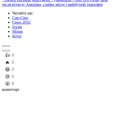
після відходу Аморіма, слабке місце і майбутній трансфер
Читайте ще
:
Сан-Сіро
Євро-2032
Італія
Мілан
Інтер
️👍
0
️🔥
0
️😄
0
️😢
0
️🤬
0
коментарі