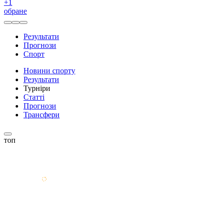
+
1
обране
Результати
Прогнози
Спорт
Новини спорту
Результати
Турніри
Статті
Прогнози
Трансфери
топ