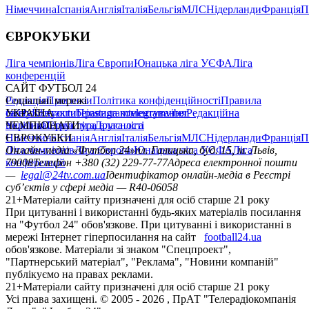
Німеччина
Іспанія
Англія
Італія
Бельгія
МЛС
Нідерланди
Франція
П
ЄВРОКУБКИ
Ліга чемпіонів
Ліга Європи
Юнацька ліга УЄФА
Ліга
конференцій
САЙТ ФУТБОЛ 24
Редакція
Соціальні мережі
Прогнози
Політика конфіденційності
Правила
сайту
facebook
УКРАЇНА
Контакти
x
youtube
Правила коментування
instagram
telegram
viber
Редакційна
політика
Україна
ЧЕМПІОНАТИ
Перша ліга
Структура власності
Друга ліга
Німеччина
ЄВРОКУБКИ
Іспанія
Англія
Італія
Бельгія
МЛС
Нідерланди
Франція
П
Ліга чемпіонів
Онлайн-медіа «Футбол 24»
Ліга Європи
Юнацька ліга УЄФА
пл. Галицька, буд. 15, м. Львів,
Ліга
конференцій
79008
Телефон +380 (32) 229-77-77
Адреса електронної пошти
—
legal@24tv.com.ua
Ідентифікатор онлайн-медіа в Реєстрі
суб’єктів у сфері медіа — R40-06058
21+
Матеріали сайту призначені для осіб старше 21 року
При цитуванні і використанні будь-яких матеріалів посилання
на "Футбол 24" обов'язкове. При цитуванні і використанні в
мережі Інтернет гіперпосилання на сайт
football24.ua
обов'язкове. Матеріали зі знаком "Спецпроект",
"Партнерський матеріал", "Реклама", "Новини компаній"
публікуємо на правах реклами.
21+
Матеріали сайту призначені для осіб старше 21 року
Усi права захищенi. © 2005 -
2026
, ПрАТ "Телерадіокомпанія