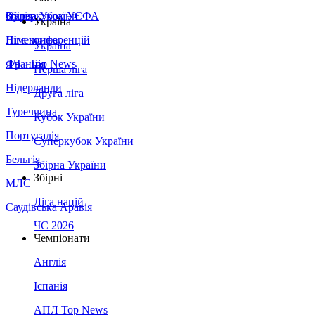
Збірна України
Італія
Суперкубок УЄФА
Україна
Німеччина
Ліга конференцій
Україна
Франція
ЛЧ - Top News
Перша ліга
Нідерланди
Друга ліга
Туреччина
Кубок України
Португалія
Суперкубок України
Бельгія
Збірна України
Збірні
МЛС
Ліга націй
Саудівська Аравія
ЧС 2026
Чемпіонати
Англія
Іспанія
АПЛ Top News