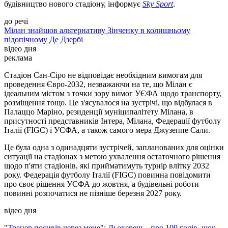
будівництво нового стадіону, інформує
Sky Sport
.
до речі
Мілан знайшов альтернативу Зінченку в колишньому
підопічному Де Дзербі
відео дня
реклама
Стадіон Сан-Сіро не відповідає необхідним вимогам для
проведення Євро-2032, незважаючи на те, що Мілан є
ідеальним містом з точки зору вимог УЄФА щодо транспорту,
розміщення тощо. Це з'ясувалося на зустрічі, що відбулася в
Палаццо Маріно, резиденції муніципалітету Мілана, в
присутності представників Інтера, Мілана, Федерації футболу
Італії (FIGC) і УЄФА, а також самого мера Джузеппе Сали.
Це була одна з одинадцяти зустрічей, запланованих для оцінки
ситуації на стадіонах з метою ухвалення остаточного рішення
щодо п'яти стадіонів, які прийматимуть турнір влітку 2032
року. Федерація футболу Італії (FIGC) повинна повідомити
про своє рішення УЄФА до жовтня, а будівельні роботи
повинні розпочатися не пізніше березня 2027 року.
відео дня
"Тренер посивів через мене": Дьокереш – про 109 голів, шок