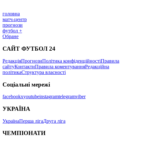
головна
матч-центр
прогнози
футбол +
Обране
САЙТ ФУТБОЛ 24
Редакція
Прогнози
Політика конфіденційності
Правила
сайту
Контакти
Правила коментування
Редакційна
політика
Структура власності
Соціальні мережі
facebook
x
youtube
instagram
telegram
viber
УКРАЇНА
Україна
Перша ліга
Друга ліга
ЧЕМПІОНАТИ