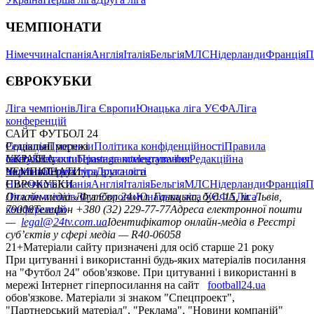
ЧЕМПІОНАТИ
Німеччина
Іспанія
Англія
Італія
Бельгія
МЛС
Нідерланди
Франція
П
ЄВРОКУБКИ
Ліга чемпіонів
Ліга Європи
Юнацька ліга УЄФА
Ліга
конференцій
САЙТ ФУТБОЛ 24
Редакція
Соціальні мережі
Прогнози
Політика конфіденційності
Правила
сайту
facebook
УКРАЇНА
Контакти
x
youtube
Правила коментування
instagram
telegram
viber
Редакційна
політика
Україна
ЧЕМПІОНАТИ
Перша ліга
Структура власності
Друга ліга
Німеччина
ЄВРОКУБКИ
Іспанія
Англія
Італія
Бельгія
МЛС
Нідерланди
Франція
П
Ліга чемпіонів
Онлайн-медіа «Футбол 24»
Ліга Європи
Юнацька ліга УЄФА
пл. Галицька, буд. 15, м. Львів,
Ліга
конференцій
79008
Телефон +380 (32) 229-77-77
Адреса електронної пошти
—
legal@24tv.com.ua
Ідентифікатор онлайн-медіа в Реєстрі
суб’єктів у сфері медіа — R40-06058
21+
Матеріали сайту призначені для осіб старше 21 року
При цитуванні і використанні будь-яких матеріалів посилання
на "Футбол 24" обов'язкове. При цитуванні і використанні в
мережі Інтернет гіперпосилання на сайт
football24.ua
обов'язкове. Матеріали зі знаком "Спецпроект",
"Партнерський матеріал", "Реклама", "Новини компаній"