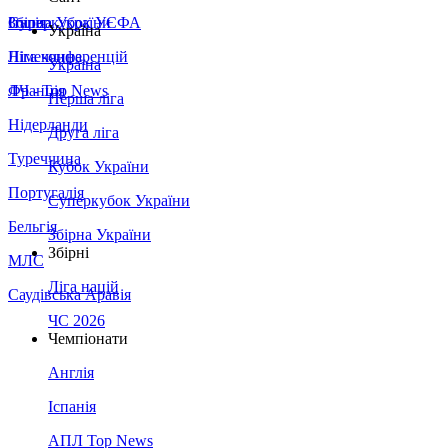
Збірна України
Італія
Суперкубок УЄФА
Україна
Німеччина
Ліга конференцій
Україна
Франція
ЛЧ - Top News
Перша ліга
Нідерланди
Друга ліга
Туреччина
Кубок України
Португалія
Суперкубок України
Бельгія
Збірна України
Збірні
МЛС
Ліга націй
Саудівська Аравія
ЧС 2026
Чемпіонати
Англія
Іспанія
АПЛ Top News