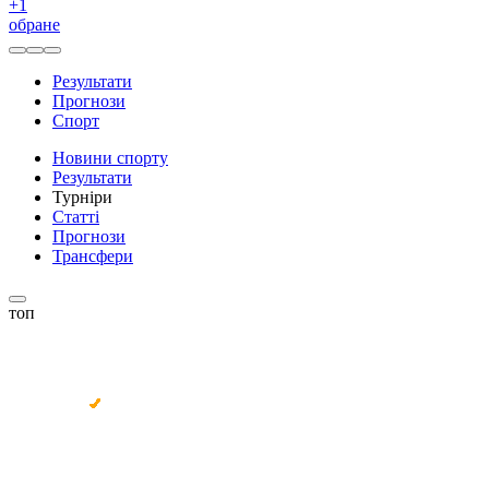
+
1
обране
Результати
Прогнози
Спорт
Новини спорту
Результати
Турніри
Статті
Прогнози
Трансфери
топ