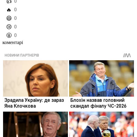
️👍
0
️🔥
0
️😄
0
️😢
0
️🤬
0
коментарі