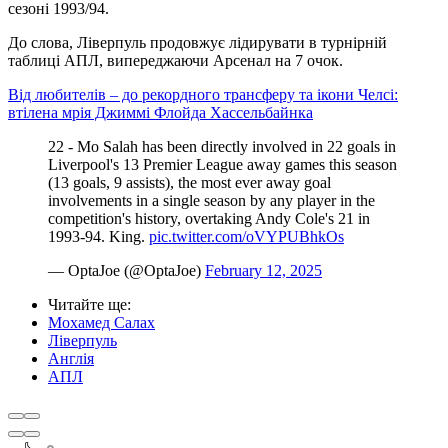
сезоні 1993/94.
До слова, Ліверпуль продовжує лідирувати в турнірній
таблиці АПЛ, випереджаючи Арсенал на 7 очок.
Від любителів – до рекордного трансферу та ікони Челсі:
втілена мрія Джиммі Флойда Хассельбайнка
22 - Mo Salah has been directly involved in 22 goals in
Liverpool's 13 Premier League away games this season
(13 goals, 9 assists), the most ever away goal
involvements in a single season by any player in the
competition's history, overtaking Andy Cole's 21 in
1993-94. King.
pic.twitter.com/oVYPUBhkOs
— OptaJoe (@OptaJoe)
February 12, 2025
Читайте ще
:
Мохамед Салах
Ліверпуль
Англія
АПЛ