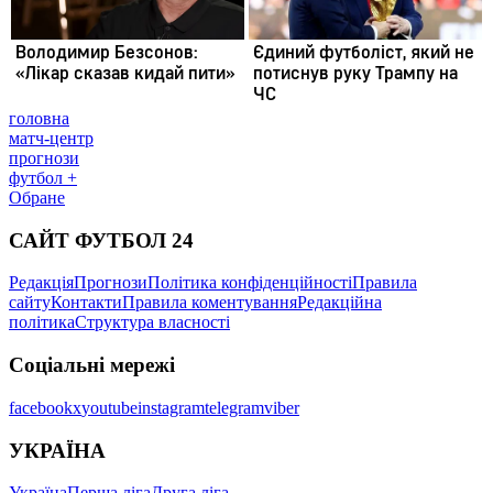
головна
матч-центр
прогнози
футбол +
Обране
САЙТ ФУТБОЛ 24
Редакція
Прогнози
Політика конфіденційності
Правила
сайту
Контакти
Правила коментування
Редакційна
політика
Структура власності
Соціальні мережі
facebook
x
youtube
instagram
telegram
viber
УКРАЇНА
Україна
Перша ліга
Друга ліга