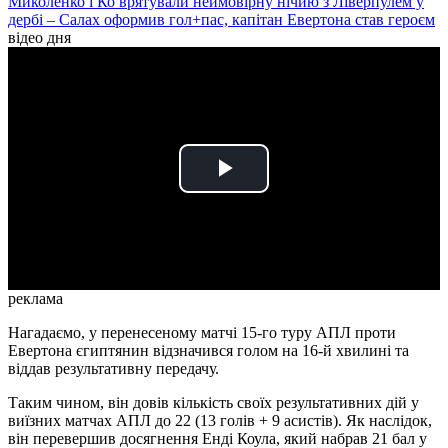
Миколенко і Ко врятували неймовірну нічию з Ліверпулем у
дербі – Салах оформив гол+пас, капітан Евертона став героєм
відео дня
Play
Video
реклама
Нагадаємо, у перенесеному матчі 15-го туру АПЛ проти
Евертона єгиптянин відзначився голом на 16-й хвилині та
віддав результативну передачу.
Таким чином, він довів кількість своїх результативних дій у
виїзних матчах АПЛ до 22 (13 голів + 9 асистів). Як наслідок,
він перевершив досягнення Енді Коула, який набрав 21 бал у