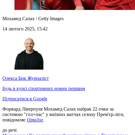
Мохамед Салах / Getty Images
14 лютого 2025, 15:42
Олекса Бик
Журналіст
Будь в курсі спортивних новин першим
Підписатися в Google
Форвард Ліверпуля Мохамед Салах набрав 22 очки за
системою "гол+пас" у виїзних матчах сезону Прем'єр-ліги,
повідомляє
OptaJoe
.
до речі