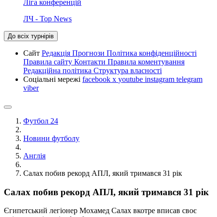
Ліга конференцій
ЛЧ - Top News
До всіх турнірів
Сайт
Редакція
Прогнози
Політика конфіденційності
Правила сайту
Контакти
Правила коментування
Редакційна політика
Структура власності
Соціальні мережі
facebook
x
youtube
instagram
telegram
viber
Футбол 24
Новини футболу
Англія
Салах побив рекорд АПЛ, який тримався 31 рік
Салах побив рекорд АПЛ, який тримався 31 рік
Єгипетський легіонер Мохамед Салах вкотре вписав своє