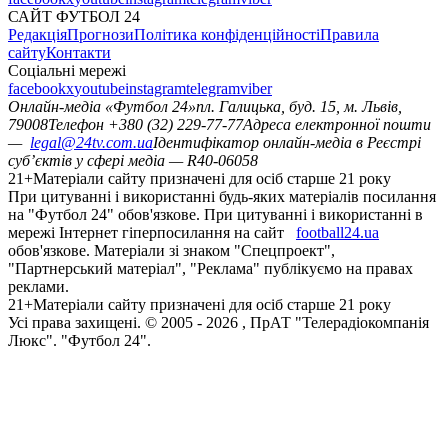
САЙТ ФУТБОЛ 24
Редакція
Прогнози
Політика конфіденційності
Правила
сайту
Контакти
Соціальні мережі
facebook
x
youtube
instagram
telegram
viber
Онлайн-медіа «Футбол 24»
пл. Галицька, буд. 15, м. Львів,
79008
Телефон +380 (32) 229-77-77
Адреса електронної пошти
—
legal@24tv.com.ua
Ідентифікатор онлайн-медіа в Реєстрі
суб’єктів у сфері медіа — R40-06058
21+
Матеріали сайту призначені для осіб старше 21 року
При цитуванні і використанні будь-яких матеріалів посилання
на "Футбол 24" обов'язкове. При цитуванні і використанні в
мережі Інтернет гіперпосилання на сайт
football24.ua
обов'язкове. Матеріали зі знаком "Спецпроект",
"Партнерський матеріал", "Реклама" публікуємо на правах
реклами.
21+
Матеріали сайту призначені для осіб старше 21 року
Усi права захищенi. © 2005 -
2026
, ПрАТ "Телерадіокомпанія
Люкс". "Футбол 24".