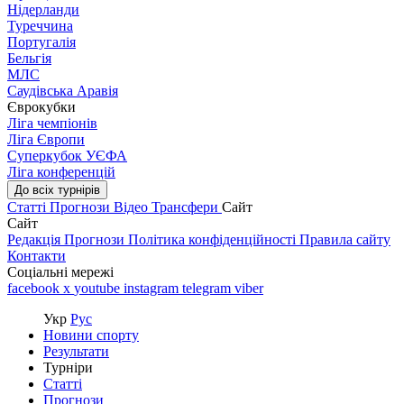
Нідерланди
Туреччина
Португалія
Бельгія
МЛС
Саудівська Аравія
Єврокубки
Ліга чемпіонів
Ліга Європи
Суперкубок УЄФА
Ліга конференцій
До всіх турнірів
Статті
Прогнози
Відео
Трансфери
Сайт
Сайт
Редакція
Прогнози
Політика конфіденційності
Правила сайту
Контакти
Соціальні мережі
facebook
x
youtube
instagram
telegram
viber
Укр
Рус
Новини спорту
Результати
Турніри
Статті
Прогнози