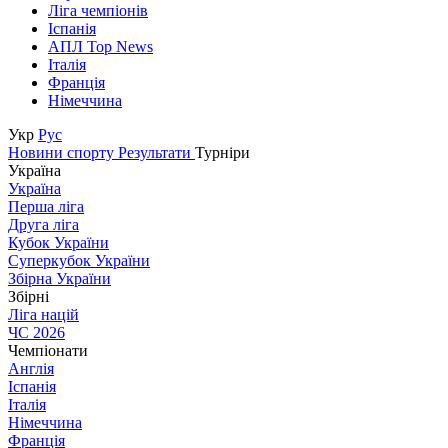
Ліга чемпіонів
Іспанія
АПЛ Top News
Італія
Франція
Німеччина
Укр
Рус
Новини спорту
Результати
Турніри
Україна
Україна
Перша ліга
Друга ліга
Кубок України
Суперкубок України
Збірна України
Збірні
Ліга націй
ЧС 2026
Чемпіонати
Англія
Іспанія
Італія
Німеччина
Франція