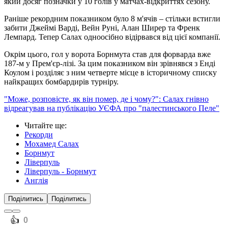
який досяг позначки у 10 голів у матчах-відкриттях сезону.
Раніше рекордним показником було 8 м'ячів – стільки встигли
забити Джеймі Варді, Вейн Руні, Алан Ширер та Френк
Лемпард. Тепер Салах одноосібно відірвався від цієї компанії.
Окрім цього, гол у ворота Борнмута став для форварда вже
187-м у Прем'єр-лізі. За цим показником він зрівнявся з Енді
Коулом і розділяє з ним четверте місце в історичному списку
найкращих бомбардирів турніру.
"Може, розповісте, як він помер, де і чому?": Салах гнівно
відреагував на публікацію УЄФА про "палестинського Пеле"
Читайте ще
:
Рекорди
Мохамед Салах
Борнмут
Ліверпуль
Ліверпуль - Борнмут
Англія
Поділитись
Поділитись
️👍
0