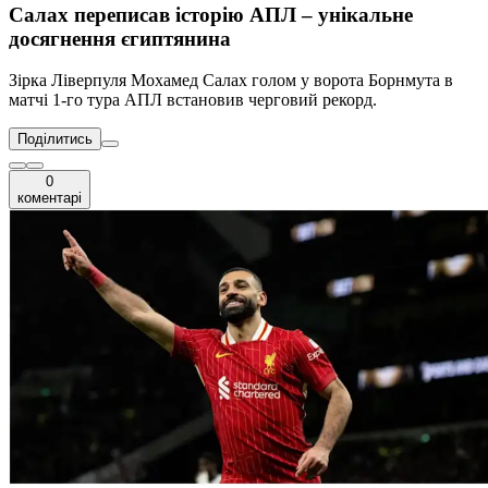
Салах переписав історію АПЛ – унікальне
досягнення єгиптянина
Зірка Ліверпуля Мохамед Салах голом у ворота Борнмута в
матчі 1-го тура АПЛ встановив черговий рекорд.
Поділитись
0
коментарі