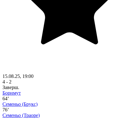
15.08.25, 19:00
4 - 2
Заверш.
Борнмут
64’
Семеньо
(Брукс)
76’
Семеньо
(Траоре)