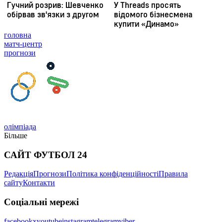
головна
матч-центр
прогнози
олімпіада
Більше
САЙТ ФУТБОЛ 24
Редакція
Прогнози
Політика конфіденційності
Правила
сайту
Контакти
Соціальні мережі
facebook
x
youtube
instagram
telegram
viber