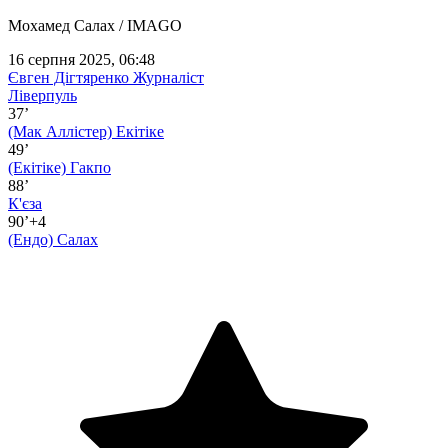
Мохамед Салах / IMAGO
16 серпня 2025, 06:48
Євген Дігтяренко
Журналіст
Ліверпуль
37’
(Мак Аллістер)
Екітіке
49’
(Екітіке)
Гакпо
88’
К'єза
90’+4
(Ендо)
Салах