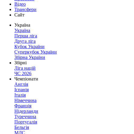
Відео
Трансфери
Сайт
Україна
Україна
Перша ліга
Друга ліга
Кубок України
Суперкубок України
Збірна України
Збірні
Ліга націй
ЧС 2026
Чемпіонати
Англія
Іспанія
Італія
Німеччина
Франція
Нідерланди
Туреччина
Португалія
Бельгія
МЛС