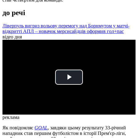
до речі
Ліверпуль вигриз вольову перемогу над Борнмутом у матчі-
відкритті АПЛ – новачок мерсисайдців оформив гол+пас
відео дня
Play
Video
реклама
Як повідомляє
GOAL
, завдяки цьому результату 33-річний
нападник став першим футболістом в історії Прем'єр-ліги,