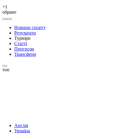
+
1
обране
Новини спорту
Результати
Турніри
Статті
Прогнози
Трансфери
топ
Англія
Україна