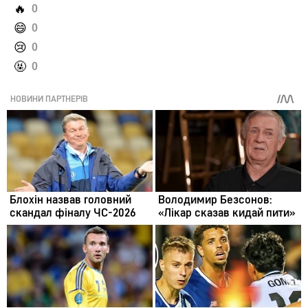
️🔥
0
️😄
0
️😢
0
️🤬
0