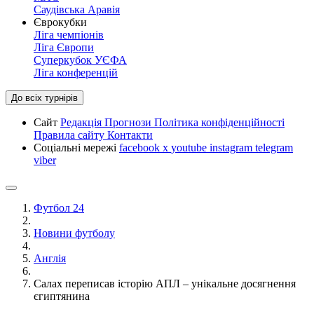
Саудівська Аравія
Єврокубки
Ліга чемпіонів
Ліга Європи
Суперкубок УЄФА
Ліга конференцій
До всіх турнірів
Сайт
Редакція
Прогнози
Політика конфіденційності
Правила сайту
Контакти
Соціальні мережі
facebook
x
youtube
instagram
telegram
viber
Футбол 24
Новини футболу
Англія
Салах переписав історію АПЛ – унікальне досягнення
єгиптянина