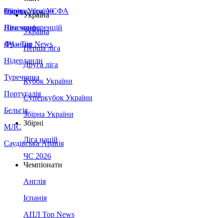
Збірна України
Італія
Суперкубок УЄФА
Україна
Німеччина
Ліга конференцій
Україна
Франція
ЛЧ - Top News
Перша ліга
Нідерланди
Друга ліга
Туреччина
Кубок України
Португалія
Суперкубок України
Бельгія
Збірна України
Збірні
МЛС
Ліга націй
Саудівська Аравія
ЧС 2026
Чемпіонати
Англія
Іспанія
АПЛ Top News