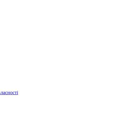
ласності