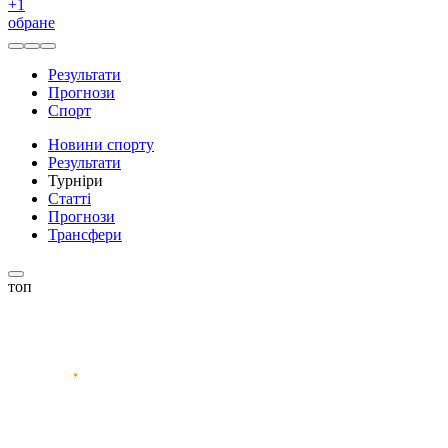
+
1
обране
Результати
Прогнози
Спорт
Новини спорту
Результати
Турніри
Статті
Прогнози
Трансфери
топ