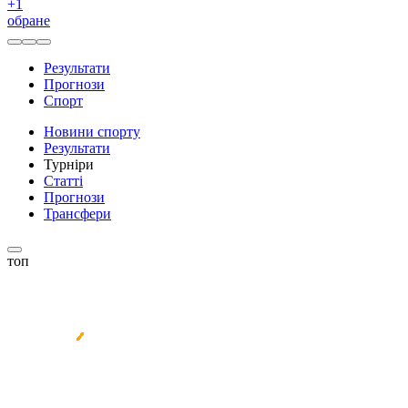
+
1
обране
Результати
Прогнози
Спорт
Новини спорту
Результати
Турніри
Статті
Прогнози
Трансфери
топ