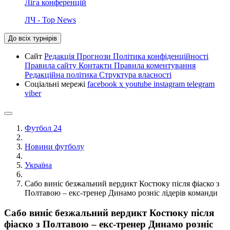
Ліга конференцій
ЛЧ - Top News
До всіх турнірів
Сайт
Редакція
Прогнози
Політика конфіденційності
Правила сайту
Контакти
Правила коментування
Редакційна політика
Структура власності
Соціальні мережі
facebook
x
youtube
instagram
telegram
viber
Футбол 24
Новини футболу
Україна
Сабо виніс безжальний вердикт Костюку після фіаско з
Полтавою – екс-тренер Динамо розніс лідерів команди
Сабо виніс безжальний вердикт Костюку після
фіаско з Полтавою – екс-тренер Динамо розніс