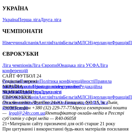
УКРАЇНА
Україна
Перша ліга
Друга ліга
ЧЕМПІОНАТИ
Німеччина
Іспанія
Англія
Італія
Бельгія
МЛС
Нідерланди
Франція
П
ЄВРОКУБКИ
Ліга чемпіонів
Ліга Європи
Юнацька ліга УЄФА
Ліга
конференцій
САЙТ ФУТБОЛ 24
Редакція
Соціальні мережі
Прогнози
Політика конфіденційності
Правила
сайту
facebook
УКРАЇНА
Контакти
x
youtube
Правила коментування
instagram
telegram
viber
Редакційна
політика
Україна
ЧЕМПІОНАТИ
Перша ліга
Структура власності
Друга ліга
Німеччина
ЄВРОКУБКИ
Іспанія
Англія
Італія
Бельгія
МЛС
Нідерланди
Франція
П
Ліга чемпіонів
Онлайн-медіа «Футбол 24»
Ліга Європи
Юнацька ліга УЄФА
пл. Галицька, буд. 15, м. Львів,
Ліга
конференцій
79008
Телефон +380 (32) 229-77-77
Адреса електронної пошти
—
legal@24tv.com.ua
Ідентифікатор онлайн-медіа в Реєстрі
суб’єктів у сфері медіа — R40-06058
21+
Матеріали сайту призначені для осіб старше 21 року
При цитуванні і використанні будь-яких матеріалів посилання