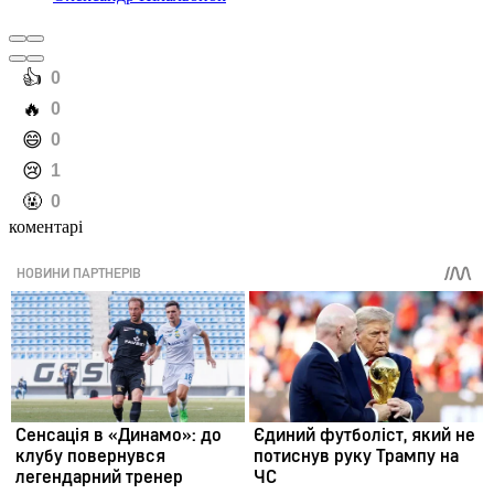
️👍
0
️🔥
0
️😄
0
️😢
1
️🤬
0
коментарі