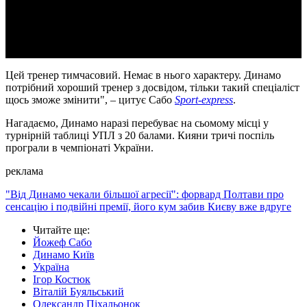
Video
Цей тренер тимчасовий. Немає в нього характеру. Динамо
потрібний хороший тренер з досвідом, тільки такий спеціаліст
щось зможе змінити", – цитує Сабо
Sport-express
.
Нагадаємо, Динамо наразі перебуває на сьомому місці у
турнірній таблиці УПЛ з 20 балами. Кияни тричі поспіль
програли в чемпіонаті України.
реклама
"Від Динамо чекали більшої агресії": форвард Полтави про
сенсацію і подвійні премії, його кум забив Києву вже вдруге
Читайте ще
:
Йожеф Сабо
Динамо Київ
Україна
Ігор Костюк
Віталій Буяльський
Олександр Піхальонок