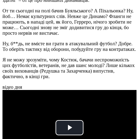
здатні" – от це про нинішніх динамівців.
От ти сьогодні на полі бачив Буяльського? А Піхальонка? Ну,
йоб… Немає культурних слів. Невже це Динамо? Фланги не
працюють, в нападі цей, як його, Герреро, нічого зробити не
може… Сьогодні знову не зміг додивитися гру до кінця, бо
просто нервів не вистачає.
Ну, б**дь, не вмієте ви грати в атакувальний футбол? Добре.
То оберіть тактику від оборони, побудуйте гру на контратаках.
Я не можу зрозуміти, чому Костюк, бачачи неспроможність
цих футболістів, ветеранів, не дав шанс молоді? Лише кількох
своїх вихованців (Редушка та Захарченка) випустив,
фактично, в кінці гри.
відео дня
Play