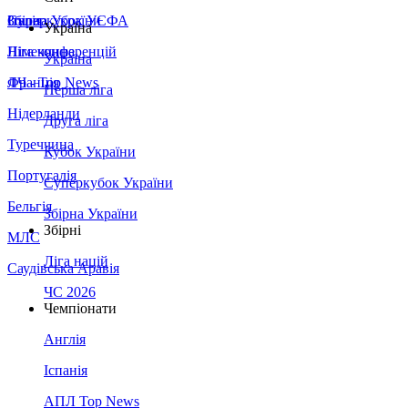
Збірна України
Італія
Суперкубок УЄФА
Україна
Німеччина
Ліга конференцій
Україна
Франція
ЛЧ - Top News
Перша ліга
Нідерланди
Друга ліга
Туреччина
Кубок України
Португалія
Суперкубок України
Бельгія
Збірна України
Збірні
МЛС
Ліга націй
Саудівська Аравія
ЧС 2026
Чемпіонати
Англія
Іспанія
АПЛ Top News