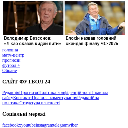
головна
матч-центр
прогнози
футбол +
Обране
САЙТ ФУТБОЛ 24
Редакція
Прогнози
Політика конфіденційності
Правила
сайту
Контакти
Правила коментування
Редакційна
політика
Структура власності
Соціальні мережі
facebook
x
youtube
instagram
telegram
viber