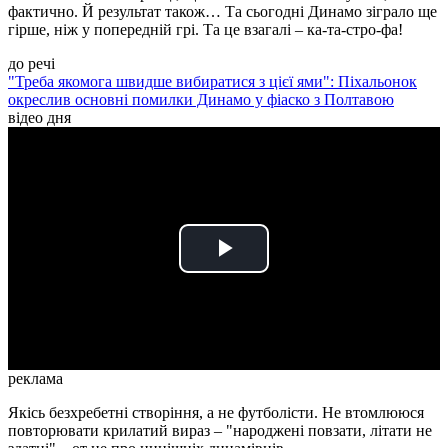
фактично. Й результат також… Та сьогодні Динамо зіграло ще
гірше, ніж у попередній грі. Та це взагалі – ка-та-стро-фа!
до речі
"Треба якомога швидше вибиратися з цієї ями": Піхальонок
окреслив основні помилки Динамо у фіаско з Полтавою
відео дня
Play
Video
реклама
Якісь безхребетні створіння, а не футболісти. Не втомлююся
повторювати крилатий вираз – "народжені повзати, літати не