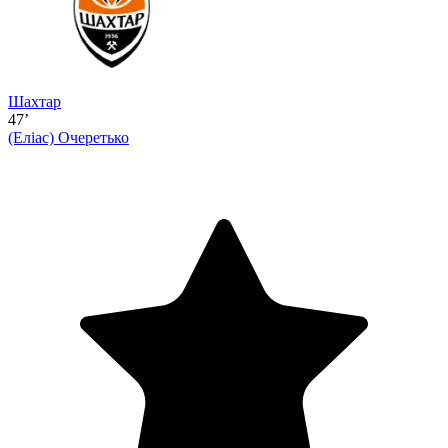
Шахтар
47’
(Еліас)
Очеретько