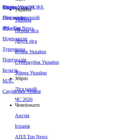
Збірна України
Італія
Суперкубок УЄФА
Україна
Німеччина
Ліга конференцій
Україна
Франція
ЛЧ - Top News
Перша ліга
Нідерланди
Друга ліга
Туреччина
Кубок України
Португалія
Суперкубок України
Бельгія
Збірна України
Збірні
МЛС
Ліга націй
Саудівська Аравія
ЧС 2026
Чемпіонати
Англія
Іспанія
АПЛ Top News