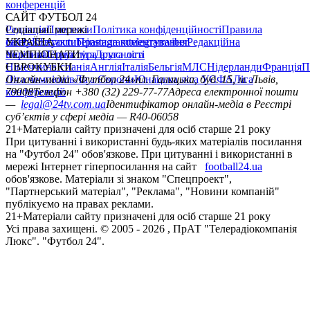
конференцій
САЙТ ФУТБОЛ 24
Редакція
Соціальні мережі
Прогнози
Політика конфіденційності
Правила
сайту
facebook
УКРАЇНА
Контакти
x
youtube
Правила коментування
instagram
telegram
viber
Редакційна
політика
Україна
ЧЕМПІОНАТИ
Перша ліга
Структура власності
Друга ліга
Німеччина
ЄВРОКУБКИ
Іспанія
Англія
Італія
Бельгія
МЛС
Нідерланди
Франція
П
Ліга чемпіонів
Онлайн-медіа «Футбол 24»
Ліга Європи
Юнацька ліга УЄФА
пл. Галицька, буд. 15, м. Львів,
Ліга
конференцій
79008
Телефон +380 (32) 229-77-77
Адреса електронної пошти
—
legal@24tv.com.ua
Ідентифікатор онлайн-медіа в Реєстрі
суб’єктів у сфері медіа — R40-06058
21+
Матеріали сайту призначені для осіб старше 21 року
При цитуванні і використанні будь-яких матеріалів посилання
на "Футбол 24" обов'язкове. При цитуванні і використанні в
мережі Інтернет гіперпосилання на сайт
football24.ua
обов'язкове. Матеріали зі знаком "Спецпроект",
"Партнерський матеріал", "Реклама", "Новини компаній"
публікуємо на правах реклами.
21+
Матеріали сайту призначені для осіб старше 21 року
Усi права захищенi. © 2005 -
2026
, ПрАТ "Телерадіокомпанія
Люкс". "Футбол 24".