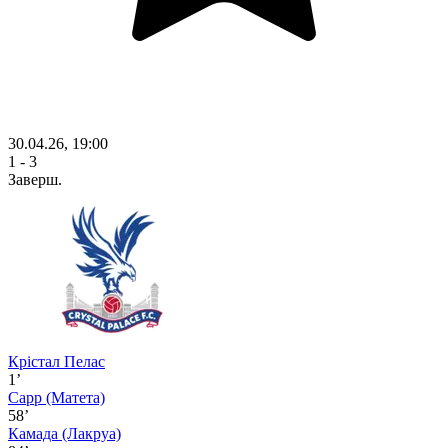
30.04.26, 19:00
1 - 3
Заверш.
Крістал Пелас
1’
Сарр
(Матета)
58’
Камада
(Лакруа)