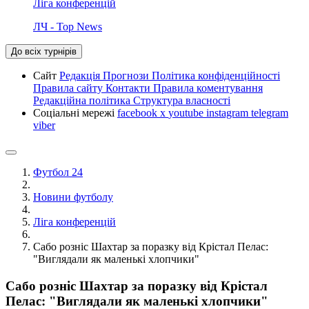
Ліга конференцій
ЛЧ - Top News
До всіх турнірів
Сайт
Редакція
Прогнози
Політика конфіденційності
Правила сайту
Контакти
Правила коментування
Редакційна політика
Структура власності
Соціальні мережі
facebook
x
youtube
instagram
telegram
viber
Футбол 24
Новини футболу
Ліга конференцій
Сабо розніс Шахтар за поразку від Крістал Пелас:
"Виглядали як маленькі хлопчики"
Сабо розніс Шахтар за поразку від Крістал
Пелас: "Виглядали як маленькі хлопчики"