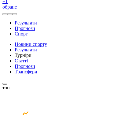
+
1
обране
Результати
Прогнози
Спорт
Новини спорту
Результати
Турніри
Статті
Прогнози
Трансфери
топ