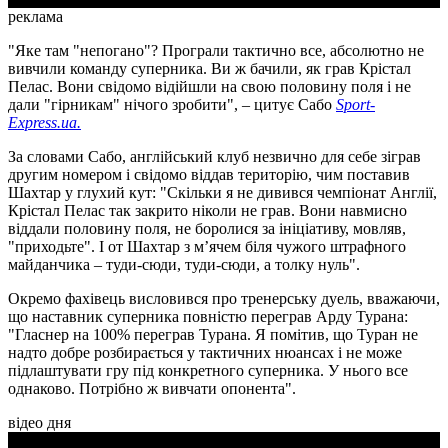
реклама
"Яке там "непогано"? Програли тактично все, абсолютно не
вивчили команду суперника. Ви ж бачили, як грав Крістал
Пелас. Вони свідомо відійшли на свою половину поля і не
дали "гірникам" нічого зробити", – цитує Сабо
Sport-
Express.ua.
За словами Сабо, англійський клуб незвично для себе зіграв
другим номером і свідомо віддав територію, чим поставив
Шахтар у глухий кут: "Скільки я не дивився чемпіонат Англії,
Крістал Пелас так закрито ніколи не грав. Вони навмисно
віддали половину поля, не боролися за ініціативу, мовляв,
"приходьте". І от Шахтар з м’ячем біля чужого штрафного
майданчика – туди-сюди, туди-сюди, а толку нуль".
Окремо фахівець висловився про тренерську дуель, вважаючи,
що наставник суперника повністю переграв Арду Турана:
"Гласнер на 100% переграв Турана. Я помітив, що Туран не
надто добре розбирається у тактичних нюансах і не може
підлаштувати гру під конкретного суперника. У нього все
однаково. Потрібно ж вивчати опонента".
відео дня