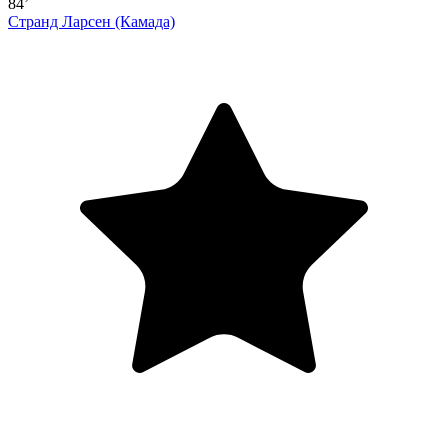
84’
Странд Ларсен
(Камада)