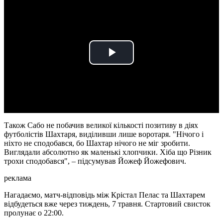
Play
Video
Також Сабо не побачив великої кількості позитиву в діях
футболістів Шахтаря, виділивши лише воротаря. "Нічого і
ніхто не сподобався, бо Шахтар нічого не міг зробити.
Виглядали абсолютно як маленькі хлопчики. Хіба що Різник
трохи сподобався", – підсумував Йожеф Йожефович.
реклама
Нагадаємо, матч-відповідь між Крістал Пелас та Шахтарем
відбудеться вже через тиждень, 7 травня. Стартовий свисток
пролунає о 22:00.