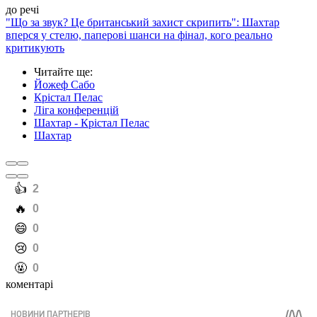
до речі
"Що за звук? Це британський захист скрипить": Шахтар
вперся у стелю, паперові шанси на фінал, кого реально
критикують
Читайте ще
:
Йожеф Сабо
Крістал Пелас
Ліга конференцій
Шахтар - Крістал Пелас
Шахтар
️👍
2
️🔥
0
️😄
0
️😢
0
️🤬
0
коментарі