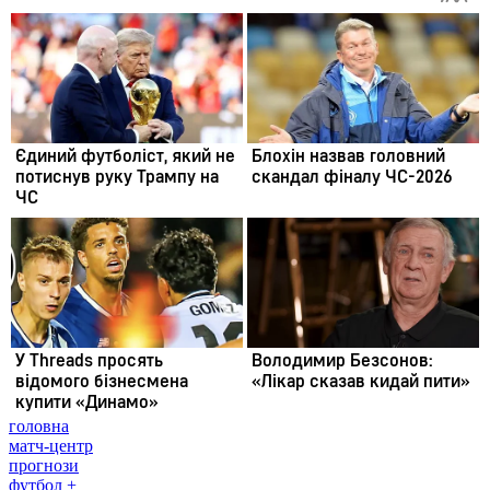
головна
матч-центр
прогнози
футбол +