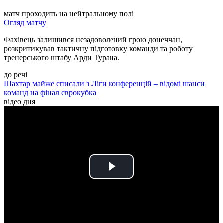
матч проходить на нейтральному полі
Огляд матчу
Фахівець залишився незадоволений грою донеччан,
розкритикував тактичну підготовку команди та роботу
тренерського штабу Арди Турана.
до речі
Шахтар майже списали з Ліги конференцій – відомі шанси
команд на фінал єврокубка
відео дня
Play
Video