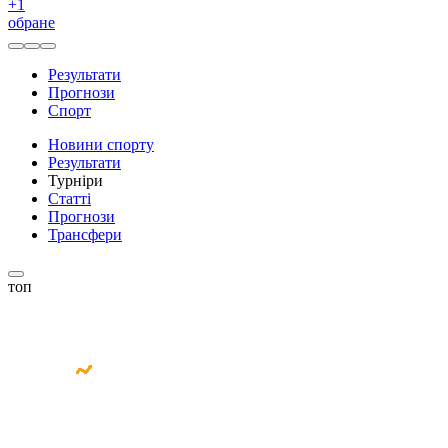
+
1
обране
Результати
Прогнози
Спорт
Новини спорту
Результати
Турніри
Статті
Прогнози
Трансфери
топ