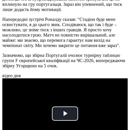
вплинуло на гру португальця. Зараз він упевнений, що тиск
лише додасть йому мотивації.
Напередодні зустрічі Роналду сказав: "Стадіон буде мене
освистувати, я до цього звик. Сподіваюся, що так і буде –
можливо, це зніме тиск з інших гравців. Я просто хочу
насолодитися грою. Матч не повністю вирішальний, але
майже: ми знаємо, що перемога гарантує нам вихід на
чемпіонат світу. Ми хочемо закрити це питання вже зараз".
Зазначимо, що збірна Португалії очолює турнірну таблицю
групи F європейської кваліфікації на ЧС-2026, випереджаючи
збірну Угорщини на 5 очок.
відео дня
Play