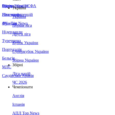
Збірна України
Італія
Суперкубок УЄФА
Україна
Німеччина
Ліга конференцій
Україна
Франція
ЛЧ - Top News
Перша ліга
Нідерланди
Друга ліга
Туреччина
Кубок України
Португалія
Суперкубок України
Бельгія
Збірна України
Збірні
МЛС
Ліга націй
Саудівська Аравія
ЧС 2026
Чемпіонати
Англія
Іспанія
АПЛ Top News