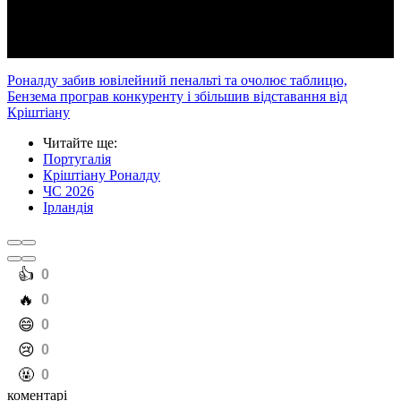
Video
Роналду забив ювілейний пенальті та очолює таблицю,
Бензема програв конкуренту і збільшив відставання від
Кріштіану
Читайте ще
:
Португалія
Кріштіану Роналду
ЧС 2026
Ірландія
️👍
0
️🔥
0
️😄
0
️😢
0
️🤬
0
коментарі