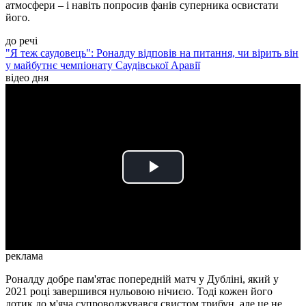
атмосфери – і навіть попросив фанів суперника освистати
його.
до речі
"Я теж саудовець": Роналду відповів на питання, чи вірить він
у майбутнє чемпіонату Саудівської Аравії
відео дня
Play
Video
реклама
Роналду добре пам'ятає попередній матч у Дубліні, який у
2021 році завершився нульовою нічиєю. Тоді кожен його
дотик до м'яча супроводжувався свистом трибун, але це не