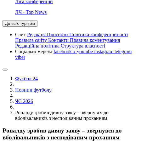
Ліга конференцій
ЛЧ - Top News
До всіх турнірів
Сайт
Редакція
Прогнози
Політика конфіденційності
Правила сайту
Контакти
Правила коментування
Редакційна політика
Структура власності
Соціальні мережі
facebook
x
youtube
instagram
telegram
viber
Футбол 24
Новини футболу
ЧС 2026
Роналду зробив дивну заяву – звернувся до
вболівальників з несподіваним проханням
Роналду зробив дивну заяву – звернувся до
вболівальників з несподіваним проханням