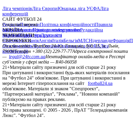
Ліга чемпіонів
Ліга Європи
Юнацька ліга УЄФА
Ліга
конференцій
САЙТ ФУТБОЛ 24
Редакція
Соціальні мережі
Прогнози
Політика конфіденційності
Правила
сайту
facebook
УКРАЇНА
Контакти
x
youtube
Правила коментування
instagram
telegram
viber
Редакційна
політика
Україна
ЧЕМПІОНАТИ
Перша ліга
Структура власності
Друга ліга
Німеччина
ЄВРОКУБКИ
Іспанія
Англія
Італія
Бельгія
МЛС
Нідерланди
Франція
П
Ліга чемпіонів
Онлайн-медіа «Футбол 24»
Ліга Європи
Юнацька ліга УЄФА
пл. Галицька, буд. 15, м. Львів,
Ліга
конференцій
79008
Телефон +380 (32) 229-77-77
Адреса електронної пошти
—
legal@24tv.com.ua
Ідентифікатор онлайн-медіа в Реєстрі
суб’єктів у сфері медіа — R40-06058
21+
Матеріали сайту призначені для осіб старше 21 року
При цитуванні і використанні будь-яких матеріалів посилання
на "Футбол 24" обов'язкове. При цитуванні і використанні в
мережі Інтернет гіперпосилання на сайт
football24.ua
обов'язкове. Матеріали зі знаком "Спецпроект",
"Партнерський матеріал", "Реклама", "Новини компаній"
публікуємо на правах реклами.
21+
Матеріали сайту призначені для осіб старше 21 року
Усi права захищенi. © 2005 -
2026
, ПрАТ "Телерадіокомпанія
Люкс". "Футбол 24".