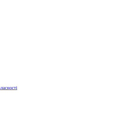
ласності