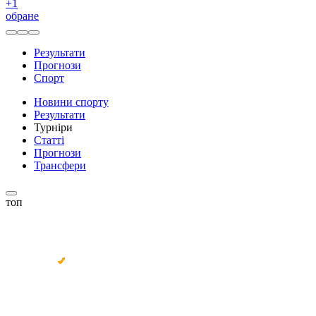
+
1
обране
Результати
Прогнози
Спорт
Новини спорту
Результати
Турніри
Статті
Прогнози
Трансфери
топ