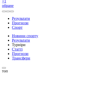
+
1
обране
Результати
Прогнози
Спорт
Новини спорту
Результати
Турніри
Статті
Прогнози
Трансфери
топ