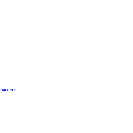
ласності