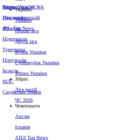
Збірна України
Італія
Суперкубок УЄФА
Україна
Німеччина
Ліга конференцій
Україна
Франція
ЛЧ - Top News
Перша ліга
Нідерланди
Друга ліга
Туреччина
Кубок України
Португалія
Суперкубок України
Бельгія
Збірна України
Збірні
МЛС
Ліга націй
Саудівська Аравія
ЧС 2026
Чемпіонати
Англія
Іспанія
АПЛ Top News