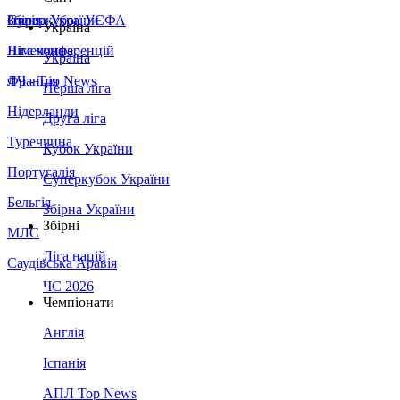
Збірна України
Італія
Суперкубок УЄФА
Україна
Німеччина
Ліга конференцій
Україна
Франція
ЛЧ - Top News
Перша ліга
Нідерланди
Друга ліга
Туреччина
Кубок України
Португалія
Суперкубок України
Бельгія
Збірна України
Збірні
МЛС
Ліга націй
Саудівська Аравія
ЧС 2026
Чемпіонати
Англія
Іспанія
АПЛ Top News