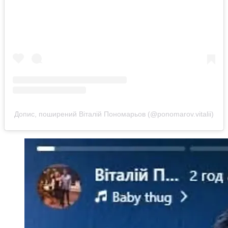
Допис, поширений Віталій Пономарьов (@ponomarov.vitalii)