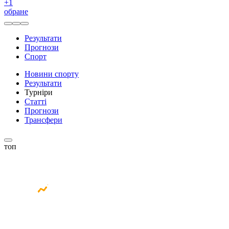
+
1
обране
Результати
Прогнози
Спорт
Новини спорту
Результати
Турніри
Статті
Прогнози
Трансфери
топ