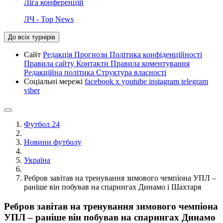
Ліга конференцій
ЛЧ - Top News
До всіх турнірів
Сайт
Редакція
Прогнози
Політика конфіденційності
Правила сайту
Контакти
Правила коментування
Редакційна політика
Структура власності
Соціальні мережі
facebook
x
youtube
instagram
telegram
viber
Футбол 24
Новини футболу
Україна
Ребров завітав на тренування зимового чемпіона УПЛ –
раніше він побував на спарингах Динамо і Шахтаря
Ребров завітав на тренування зимового чемпіона
УПЛ – раніше він побував на спарингах Динамо