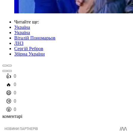
Читайте ще
:
Україна
Україна
Віталій Пономарьов
ЛНЗ
Сергій Ребров
Збірна України
️👍
0
️🔥
0
️😄
0
️😢
0
️🤬
0
коментарі