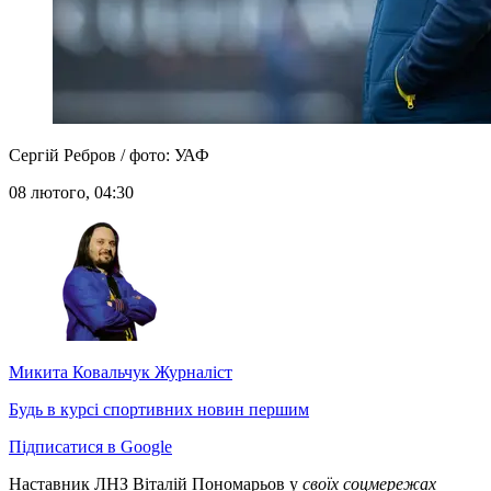
Сергій Ребров / фото: УАФ
08 лютого, 04:30
Микита Ковальчук
Журналіст
Будь в курсі спортивних новин першим
Підписатися в Google
Наставник ЛНЗ Віталій Пономарьов у
своїх соцмережах