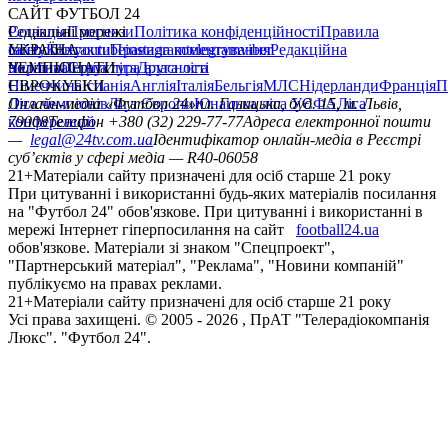
САЙТ ФУТБОЛ 24
Редакція
Соціальні мережі
Прогнози
Політика конфіденційності
Правила
сайту
facebook
УКРАЇНА
Контакти
x
youtube
Правила коментування
instagram
telegram
viber
Редакційна
політика
Україна
ЧЕМПІОНАТИ
Перша ліга
Структура власності
Друга ліга
Німеччина
ЄВРОКУБКИ
Іспанія
Англія
Італія
Бельгія
МЛС
Нідерланди
Франція
П
Ліга чемпіонів
Онлайн-медіа «Футбол 24»
Ліга Європи
Юнацька ліга УЄФА
пл. Галицька, буд. 15, м. Львів,
Ліга
конференцій
79008
Телефон +380 (32) 229-77-77
Адреса електронної пошти
—
legal@24tv.com.ua
Ідентифікатор онлайн-медіа в Реєстрі
суб’єктів у сфері медіа — R40-06058
21+
Матеріали сайту призначені для осіб старше 21 року
При цитуванні і використанні будь-яких матеріалів посилання
на "Футбол 24" обов'язкове. При цитуванні і використанні в
мережі Інтернет гіперпосилання на сайт
football24.ua
обов'язкове. Матеріали зі знаком "Спецпроект",
"Партнерський матеріал", "Реклама", "Новини компаній"
публікуємо на правах реклами.
21+
Матеріали сайту призначені для осіб старше 21 року
Усi права захищенi. © 2005 -
2026
, ПрАТ "Телерадіокомпанія
Люкс". "Футбол 24".