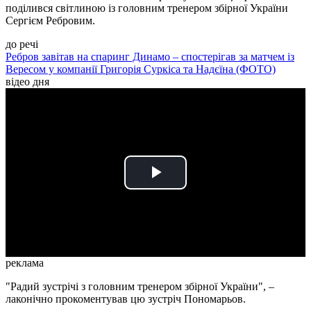
поділився світлиною із головним тренером збірної України
Сергієм Ребровим.
до речі
Ребров завітав на спаринг Динамо – спостерігав за матчем із
Вересом у компанії Григорія Суркіса та Надєїна (ФОТО)
відео дня
Play
Video
реклама
"Радий зустрічі з головним тренером збірної України", –
лаконічно прокоментував цю зустріч Пономарьов.