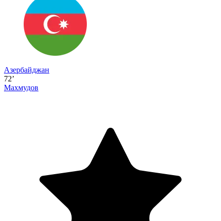
Азербайджан
72’
Махмудов