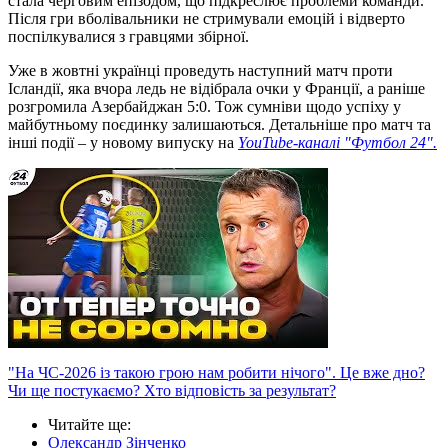
стала черговим епізодом, що підкреслює проблеми команди.
Після гри вболівальники не стримували емоцій і відверто
поспілкувалися з гравцями збірної.
Уже в жовтні українці проведуть наступний матч проти
Ісландії, яка вчора ледь не відібрала очки у Франції, а раніше
розгромила Азербайджан 5:0. Тож сумніви щодо успіху у
майбутньому поєдинку залишаються. Детальніше про матч та
інші події – у новому випуску на
YouTube-каналі "Футбол 24".
"На ЧС-2026 із такою грою нам робити нічого". Це вже дно?
Чи ще постукаємо? Хто відповість за результат?
Читайте ще
:
Олександр Зінченко