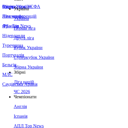
Збірна України
Італія
Суперкубок УЄФА
Україна
Німеччина
Ліга конференцій
Україна
Франція
ЛЧ - Top News
Перша ліга
Нідерланди
Друга ліга
Туреччина
Кубок України
Португалія
Суперкубок України
Бельгія
Збірна України
Збірні
МЛС
Ліга націй
Саудівська Аравія
ЧС 2026
Чемпіонати
Англія
Іспанія
АПЛ Top News