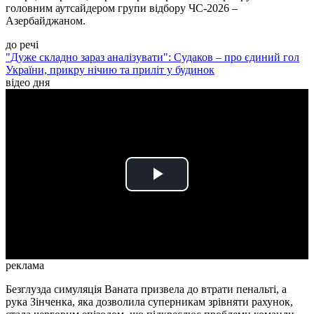
головним аутсайдером групи відбору ЧС-2026 –
Азербайджаном.
до речі
"Дуже складно зараз аналізувати": Судаков – про єдиний гол
України, прикру нічию та приліт у будинок
відео дня
Play
Video
реклама
Безглузда симуляція Ваната призвела до втрати пенальті, а
рука Зінченка, яка дозволила суперникам зрівняти рахунок,