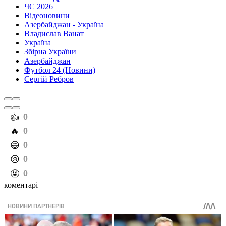
ЧС 2026
Відеоновини
Азербайджан - Україна
Владислав Ванат
Україна
Збірна України
Азербайджан
Футбол 24 (Новини)
Сергій Ребров
️👍
0
️🔥
0
️😄
0
️😢
0
️🤬
0
коментарі