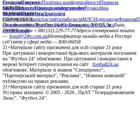
Редакція
Соціальні мережі
Прогнози
Політика конфіденційності
Правила
сайту
facebook
УКРАЇНА
Контакти
x
youtube
Правила коментування
instagram
telegram
viber
Редакційна
політика
Україна
ЧЕМПІОНАТИ
Перша ліга
Структура власності
Друга ліга
Німеччина
ЄВРОКУБКИ
Іспанія
Англія
Італія
Бельгія
МЛС
Нідерланди
Франція
П
Ліга чемпіонів
Онлайн-медіа «Футбол 24»
Ліга Європи
Юнацька ліга УЄФА
пл. Галицька, буд. 15, м. Львів,
Ліга
конференцій
79008
Телефон +380 (32) 229-77-77
Адреса електронної пошти
—
legal@24tv.com.ua
Ідентифікатор онлайн-медіа в Реєстрі
суб’єктів у сфері медіа — R40-06058
21+
Матеріали сайту призначені для осіб старше 21 року
При цитуванні і використанні будь-яких матеріалів посилання
на "Футбол 24" обов'язкове. При цитуванні і використанні в
мережі Інтернет гіперпосилання на сайт
football24.ua
обов'язкове. Матеріали зі знаком "Спецпроект",
"Партнерський матеріал", "Реклама", "Новини компаній"
публікуємо на правах реклами.
21+
Матеріали сайту призначені для осіб старше 21 року
Усi права захищенi. © 2005 -
2026
, ПрАТ "Телерадіокомпанія
Люкс". "Футбол 24".