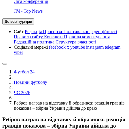
Ліга конференцій
ЛЧ - Top News
До всіх турнірів
Сайт
Редакція
Прогнози
Політика конфіденційності
Правила сайту
Контакти
Правила коментування
Редакційна політика
Структура власності
Соціальні мережі
facebook
x
youtube
instagram
telegram
viber
Футбол 24
Новини футболу
ЧС 2026
Ребров награв на відставку й образився: реакція гравців
показова – збірна України дійшла до краю
Ребров награв на відставку й образився: реакція
гравців показова – збірна України дійшла до