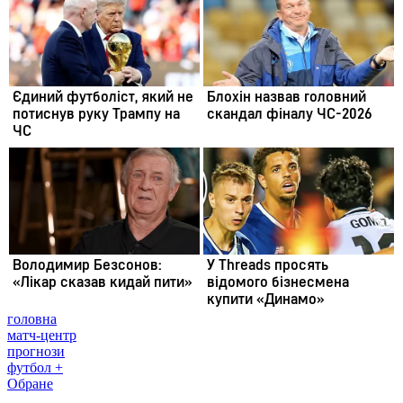
головна
матч-центр
прогнози
футбол +
Обране