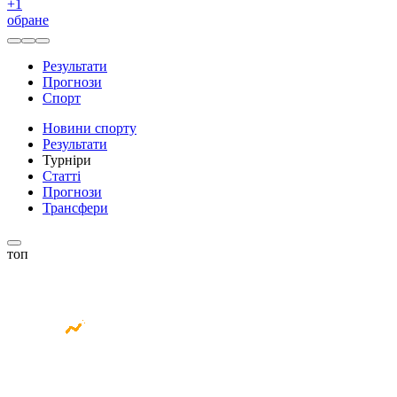
+
1
обране
Результати
Прогнози
Спорт
Новини спорту
Результати
Турніри
Статті
Прогнози
Трансфери
топ