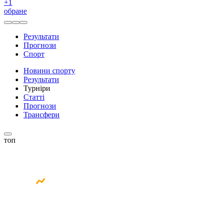
+
1
обране
Результати
Прогнози
Спорт
Новини спорту
Результати
Турніри
Статті
Прогнози
Трансфери
топ