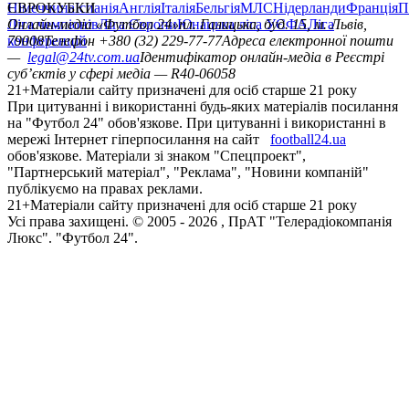
Німеччина
ЄВРОКУБКИ
Іспанія
Англія
Італія
Бельгія
МЛС
Нідерланди
Франція
П
Ліга чемпіонів
Онлайн-медіа «Футбол 24»
Ліга Європи
Юнацька ліга УЄФА
пл. Галицька, буд. 15, м. Львів,
Ліга
конференцій
79008
Телефон +380 (32) 229-77-77
Адреса електронної пошти
—
legal@24tv.com.ua
Ідентифікатор онлайн-медіа в Реєстрі
суб’єктів у сфері медіа — R40-06058
21+
Матеріали сайту призначені для осіб старше 21 року
При цитуванні і використанні будь-яких матеріалів посилання
на "Футбол 24" обов'язкове. При цитуванні і використанні в
мережі Інтернет гіперпосилання на сайт
football24.ua
обов'язкове. Матеріали зі знаком "Спецпроект",
"Партнерський матеріал", "Реклама", "Новини компаній"
публікуємо на правах реклами.
21+
Матеріали сайту призначені для осіб старше 21 року
Усi права захищенi. © 2005 -
2026
, ПрАТ "Телерадіокомпанія
Люкс". "Футбол 24".