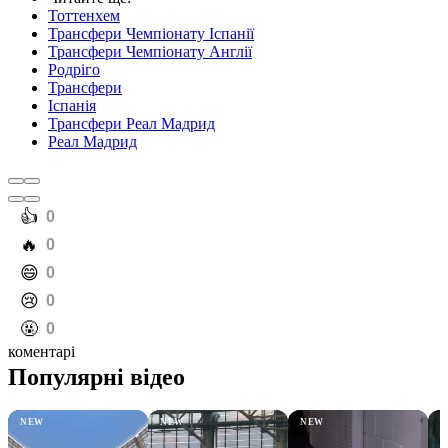
Тоттенхем
Трансфери Чемпіонату Іспанії
Трансфери Чемпіонату Англії
Родріго
Трансфери
Іспанія
Трансфери Реал Мадрид
Реал Мадрид
️👍
0
️🔥
0
️😄
0
️😢
0
️🤬
0
коментарі