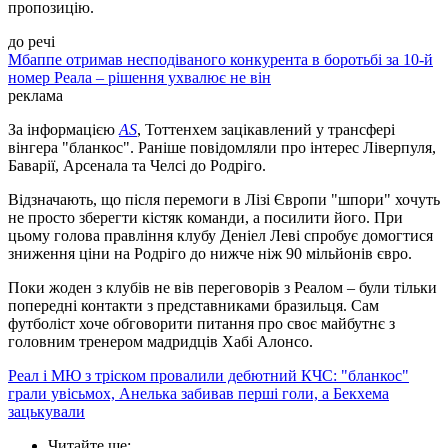
пропозицію.
до речі
Мбаппе отримав несподіваного конкурента в боротьбі за 10-й
номер Реала – рішення ухвалює не він
реклама
За інформацією
AS
, Тоттенхем зацікавлений у трансфері
вінгера "бланкос". Раніше повідомляли про інтерес Ліверпуля,
Баварії, Арсенала та Челсі до Родріго.
Відзначають, що після перемоги в Лізі Європи "шпори" хочуть
не просто зберегти кістяк команди, а посилити його. При
цьому голова правління клубу Деніел Леві спробує домогтися
зниження ціни на Родріго до нижче ніж 90 мільйонів євро.
Поки жоден з клубів не вів переговорів з Реалом – були тільки
попередні контакти з представниками бразильця. Сам
футболіст хоче обговорити питання про своє майбутнє з
головним тренером мадридців Хабі Алонсо.
Реал і МЮ з тріском провалили дебютний КЧС: "бланкос"
грали увісьмох, Анелька забивав перші голи, а Бекхема
зацькували
Читайте ще
: