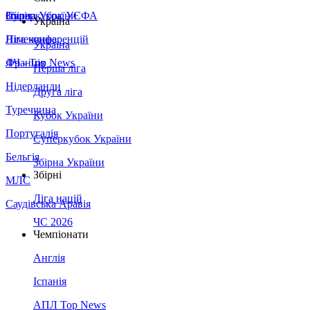
Збірна України
Італія
Суперкубок УЄФА
Україна
Німеччина
Ліга конференцій
Україна
Франція
ЛЧ - Top News
Перша ліга
Нідерланди
Друга ліга
Туреччина
Кубок України
Португалія
Суперкубок України
Бельгія
Збірна України
Збірні
МЛС
Ліга націй
Саудівська Аравія
ЧС 2026
Чемпіонати
Англія
Іспанія
АПЛ Top News