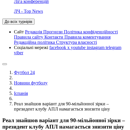
Ліга конференцій
ЛЧ - Top News
До всіх турнірів
Сайт
Редакція
Прогнози
Політика конфіденційності
Правила сайту
Контакти
Правила коментування
Редакційна політика
Структура власності
Соціальні мережі
facebook
x
youtube
instagram
telegram
viber
Футбол 24
Новини футболу
Іспанія
Реал знайшов варіант для 90-мільйонної зірки –
президент клубу АПЛ намагається знизити ціну
Реал знайшов варіант для 90-мільйонної зірки –
президент клубу АПЛ намагається знизити ціну