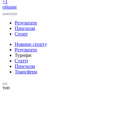
+
1
обране
Результати
Прогнози
Спорт
Новини спорту
Результати
Турніри
Статті
Прогнози
Трансфери
топ