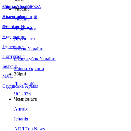
Збірна України
Італія
Суперкубок УЄФА
Україна
Німеччина
Ліга конференцій
Україна
Франція
ЛЧ - Top News
Перша ліга
Нідерланди
Друга ліга
Туреччина
Кубок України
Португалія
Суперкубок України
Бельгія
Збірна України
Збірні
МЛС
Ліга націй
Саудівська Аравія
ЧС 2026
Чемпіонати
Англія
Іспанія
АПЛ Top News