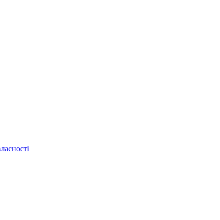
ласності