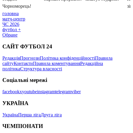
головна
матч-центр
ЧС 2026
футбол +
Обране
САЙТ ФУТБОЛ 24
Редакція
Прогнози
Політика конфіденційності
Правила
сайту
Контакти
Правила коментування
Редакційна
політика
Структура власності
Соціальні мережі
facebook
x
youtube
instagram
telegram
viber
УКРАЇНА
Україна
Перша ліга
Друга ліга
ЧЕМПІОНАТИ