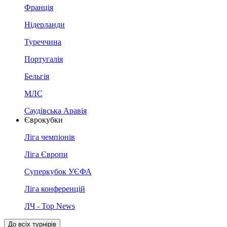
Франція
Нідерланди
Туреччина
Португалія
Бельгія
МЛС
Саудівська Аравія
Єврокубки
Ліга чемпіонів
Ліга Європи
Суперкубок УЄФА
Ліга конференцій
ЛЧ - Top News
До всіх турнірів