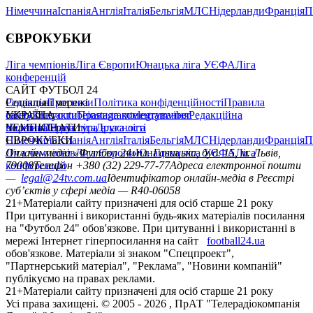
Німеччина
Іспанія
Англія
Італія
Бельгія
МЛС
Нідерланди
Франція
П
ЄВРОКУБКИ
Ліга чемпіонів
Ліга Європи
Юнацька ліга УЄФА
Ліга
конференцій
САЙТ ФУТБОЛ 24
Редакція
Соціальні мережі
Прогнози
Політика конфіденційності
Правила
сайту
facebook
УКРАЇНА
Контакти
x
youtube
Правила коментування
instagram
telegram
viber
Редакційна
політика
Україна
ЧЕМПІОНАТИ
Перша ліга
Структура власності
Друга ліга
Німеччина
ЄВРОКУБКИ
Іспанія
Англія
Італія
Бельгія
МЛС
Нідерланди
Франція
П
Ліга чемпіонів
Онлайн-медіа «Футбол 24»
Ліга Європи
Юнацька ліга УЄФА
пл. Галицька, буд. 15, м. Львів,
Ліга
конференцій
79008
Телефон +380 (32) 229-77-77
Адреса електронної пошти
—
legal@24tv.com.ua
Ідентифікатор онлайн-медіа в Реєстрі
суб’єктів у сфері медіа — R40-06058
21+
Матеріали сайту призначені для осіб старше 21 року
При цитуванні і використанні будь-яких матеріалів посилання
на "Футбол 24" обов'язкове. При цитуванні і використанні в
мережі Інтернет гіперпосилання на сайт
football24.ua
обов'язкове. Матеріали зі знаком "Спецпроект",
"Партнерський матеріал", "Реклама", "Новини компаній"
публікуємо на правах реклами.
21+
Матеріали сайту призначені для осіб старше 21 року
Усi права захищенi. © 2005 -
2026
, ПрАТ "Телерадіокомпанія