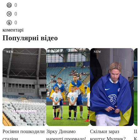
️😄
0
️😢
0
️🤬
0
коментарі