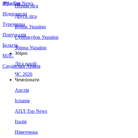
Франція
ЛЧ - Top News
Перша ліга
Нідерланди
Друга ліга
Туреччина
Кубок України
Португалія
Суперкубок України
Бельгія
Збірна України
Збірні
МЛС
Ліга націй
Саудівська Аравія
ЧС 2026
Чемпіонати
Англія
Іспанія
АПЛ Top News
Італія
Німеччина