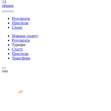
+
1
обране
Результати
Прогнози
Спорт
Новини спорту
Результати
Турніри
Статті
Прогнози
Трансфери
топ