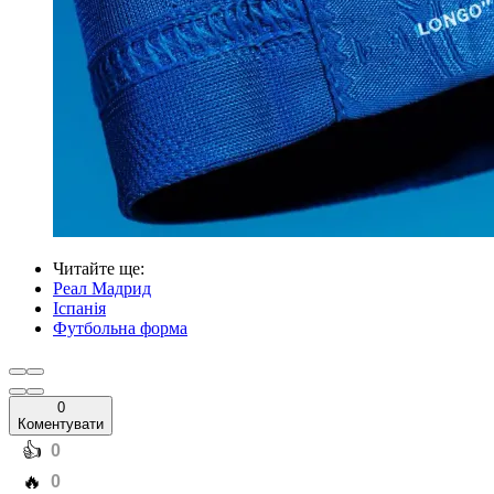
Читайте ще
:
Реал Мадрид
Іспанія
Футбольна форма
0
Коментувати
️👍
0
️🔥
0