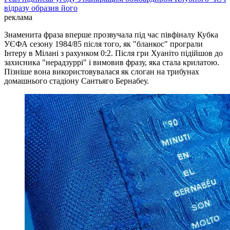
відразу образив його
реклама
Знаменита фраза вперше прозвучала під час півфіналу Кубка
УЄФА сезону 1984/85 після того, як "бланкос" програли
Інтеру в Мілані з рахунком 0:2. Після гри Хуаніто підійшов до
захисника "нерадзуррі" і вимовив фразу, яка стала крилатою.
Пізніше вона використовувалася як слоган на трибунах
домашнього стадіону Сантьяго Бернабеу.