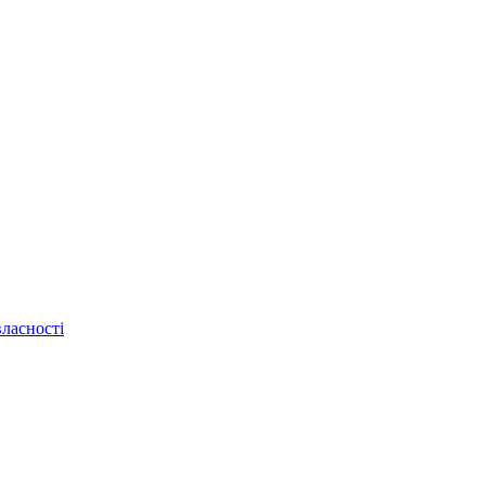
ласності