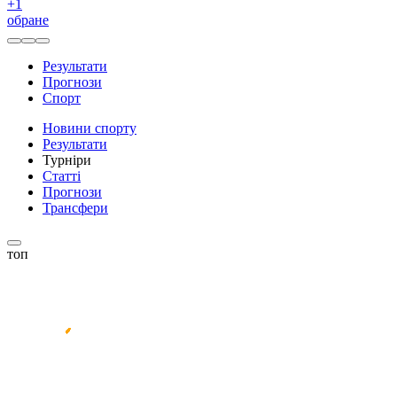
+
1
обране
Результати
Прогнози
Спорт
Новини спорту
Результати
Турніри
Статті
Прогнози
Трансфери
топ