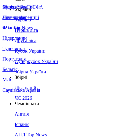
Збірна України
Італія
Суперкубок УЄФА
Україна
Німеччина
Ліга конференцій
Україна
Франція
ЛЧ - Top News
Перша ліга
Нідерланди
Друга ліга
Туреччина
Кубок України
Португалія
Суперкубок України
Бельгія
Збірна України
Збірні
МЛС
Ліга націй
Саудівська Аравія
ЧС 2026
Чемпіонати
Англія
Іспанія
АПЛ Top News