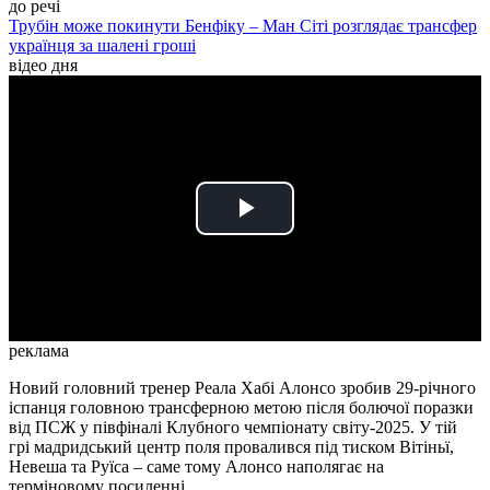
до речі
Трубін може покинути Бенфіку – Ман Сіті розглядає трансфер
українця за шалені гроші
відео дня
Play
Video
реклама
Новий головний тренер Реала Хабі Алонсо зробив 29-річного
іспанця головною трансферною метою після болючої поразки
від ПСЖ у півфіналі Клубного чемпіонату світу-2025. У тій
грі мадридський центр поля провалився під тиском Вітіньї,
Невеша та Руїса – саме тому Алонсо наполягає на
терміновому посиленні.