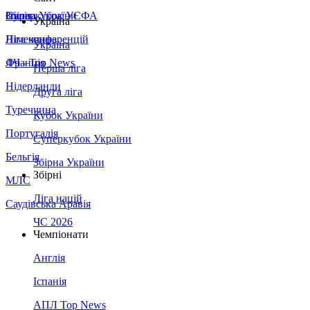
Збірна України
Італія
Суперкубок УЄФА
Україна
Німеччина
Ліга конференцій
Україна
Франція
ЛЧ - Top News
Перша ліга
Нідерланди
Друга ліга
Туреччина
Кубок України
Португалія
Суперкубок України
Бельгія
Збірна України
Збірні
МЛС
Ліга націй
Саудівська Аравія
ЧС 2026
Чемпіонати
Англія
Іспанія
АПЛ Top News