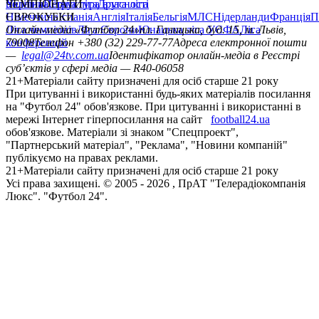
політика
Україна
ЧЕМПІОНАТИ
Перша ліга
Структура власності
Друга ліга
Німеччина
ЄВРОКУБКИ
Іспанія
Англія
Італія
Бельгія
МЛС
Нідерланди
Франція
П
Ліга чемпіонів
Онлайн-медіа «Футбол 24»
Ліга Європи
Юнацька ліга УЄФА
пл. Галицька, буд. 15, м. Львів,
Ліга
конференцій
79008
Телефон +380 (32) 229-77-77
Адреса електронної пошти
—
legal@24tv.com.ua
Ідентифікатор онлайн-медіа в Реєстрі
суб’єктів у сфері медіа — R40-06058
21+
Матеріали сайту призначені для осіб старше 21 року
При цитуванні і використанні будь-яких матеріалів посилання
на "Футбол 24" обов'язкове. При цитуванні і використанні в
мережі Інтернет гіперпосилання на сайт
football24.ua
обов'язкове. Матеріали зі знаком "Спецпроект",
"Партнерський матеріал", "Реклама", "Новини компаній"
публікуємо на правах реклами.
21+
Матеріали сайту призначені для осіб старше 21 року
Усi права захищенi. © 2005 -
2026
, ПрАТ "Телерадіокомпанія
Люкс". "Футбол 24".