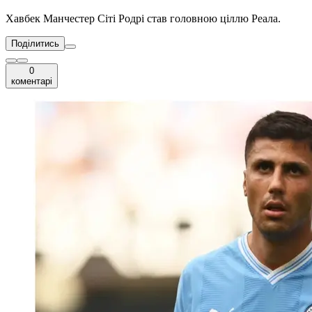
Хавбек Манчестер Сіті Родрі став головною ціллю Реала.
Поділитись
0
коментарі