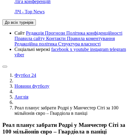
Ліга конференцій
ЛЧ - Top News
До всіх турнірів
Сайт
Редакція
Прогнози
Політика конфіденційності
Правила сайту
Контакти
Правила коментування
Редакційна політика
Структура власності
Соціальні мережі
facebook
x
youtube
instagram
telegram
viber
Футбол 24
Новини футболу
Англія
Реал планує забрати Родрі у Манчестер Сіті за 100
мільйонів євро – Гвардіола в паніці
Реал планує забрати Родрі у Манчестер Сіті за
100 мільйонів євро – Гвардіола в паніці