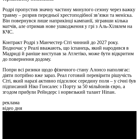
Родрі пропустив значну частину минулого сезону через важку
травму – розрив передньої хрестоподібної зв’язки та меніска.
Він повернувся лише наприкінці кампанії, зігравши кілька
матчів, але отримав нове ушкодження у грі з Аль-Хілялем на
КЧС.
Контракт Родрі з Манчестер Сіті чинний до 2027 року.
Водночас у Реалі вважають, що іспанець, який народився в
Мадриді й раніше виступав за Атлетіко, може бути відкритим
до повернення додому.
Попри всі ризики щодо фізичного стану Алонсо наполягає:
діяти потрібно вже зараз. Реал готовий перевірити рішучість
Сіті, який наразі активно підсилює середину поля – у січні був
підписаний Ніко Гонсалес з Порту за 50 мільйонів євро, а
згодом прибули Рейндерс і норвезький талант Ніпан.
реклама
відео дня