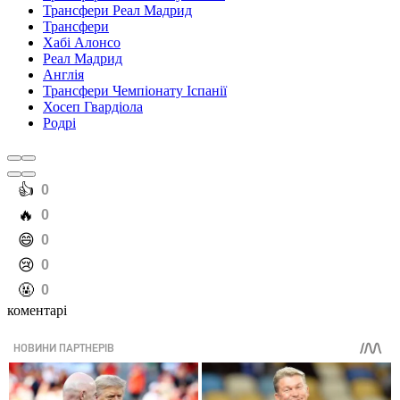
Трансфери Реал Мадрид
Трансфери
Хабі Алонсо
Реал Мадрид
Англія
Трансфери Чемпіонату Іспанії
Хосеп Гвардіола
Родрі
️👍
0
️🔥
0
️😄
0
️😢
0
️🤬
0
коментарі