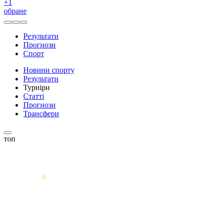
+
1
обране
Результати
Прогнози
Спорт
Новини спорту
Результати
Турніри
Статті
Прогнози
Трансфери
топ