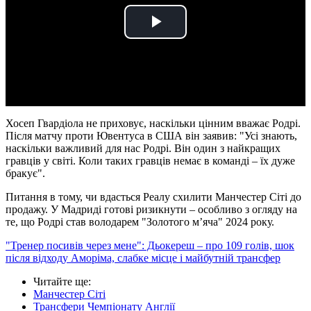
Play
Video
Хосеп Гвардіола не приховує, наскільки цінним вважає Родрі.
Після матчу проти Ювентуса в США він заявив: "Усі знають,
наскільки важливий для нас Родрі. Він один з найкращих
гравців у світі. Коли таких гравців немає в команді – їх дуже
бракує".
Питання в тому, чи вдасться Реалу схилити Манчестер Сіті до
продажу. У Мадриді готові ризикнути – особливо з огляду на
те, що Родрі став володарем "Золотого м’яча" 2024 року.
"Тренер посивів через мене": Дьокереш – про 109 голів, шок
після відходу Аморіма, слабке місце і майбутній трансфер
Читайте ще
:
Манчестер Сіті
Трансфери Чемпіонату Англії