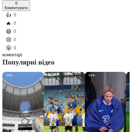
0
Коментувати
️👍
0
️🔥
0
️😄
0
️😢
0
️🤬
0
коментарі