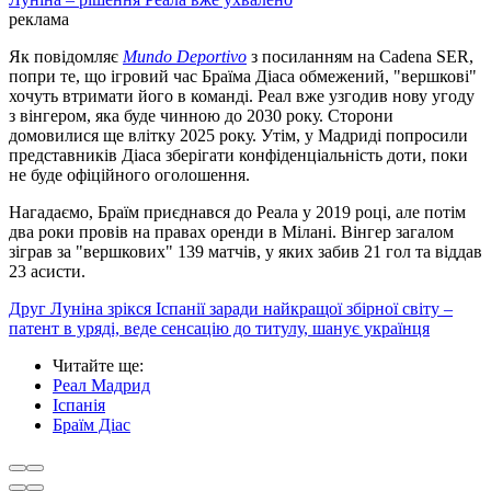
реклама
Як повідомляє
Mundo Deportivo
з посиланням на Cadena SER,
попри те, що ігровий час Браїма Діаса обмежений, "вершкові"
хочуть втримати його в команді. Реал вже узгодив нову угоду
з вінгером, яка буде чинною до 2030 року. Сторони
домовилися ще влітку 2025 року. Утім, у Мадриді попросили
представників Діаса зберігати конфіденціальність доти, поки
не буде офіційного оголошення.
Нагадаємо, Браїм приєднався до Реала у 2019 році, але потім
два роки провів на правах оренди в Мілані. Вінгер загалом
зіграв за "вершкових" 139 матчів, у яких забив 21 гол та віддав
23 асисти.
Друг Луніна зрікся Іспанії заради найкращої збірної світу –
патент в уряді, веде сенсацію до титулу, шанує українця
Читайте ще
:
Реал Мадрид
Іспанія
Браїм Діас