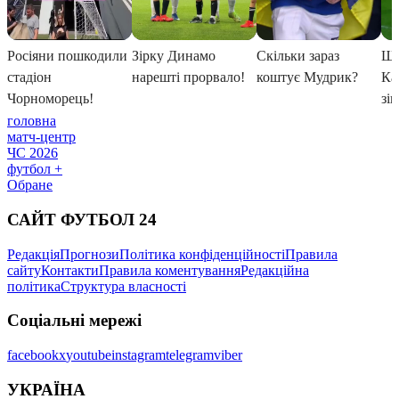
головна
матч-центр
ЧС 2026
футбол +
Обране
САЙТ ФУТБОЛ 24
Редакція
Прогнози
Політика конфіденційності
Правила
сайту
Контакти
Правила коментування
Редакційна
політика
Структура власності
Соціальні мережі
facebook
x
youtube
instagram
telegram
viber
УКРАЇНА