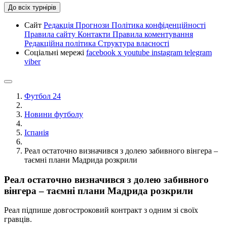
До всіх турнірів
Сайт
Редакція
Прогнози
Політика конфіденційності
Правила сайту
Контакти
Правила коментування
Редакційна політика
Структура власності
Соціальні мережі
facebook
x
youtube
instagram
telegram
viber
Футбол 24
Новини футболу
Іспанія
Реал остаточно визначився з долею забивного вінгера –
таємні плани Мадрида розкрили
Реал остаточно визначився з долею забивного
вінгера – таємні плани Мадрида розкрили
Реал підпише довгостроковий контракт з одним зі своїх
гравців.