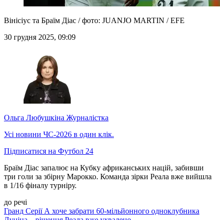
Вінісіус та Браїм Діас / фото: JUANJO MARTIN / EFE
30 грудня 2025, 09:09
Ольга Любушкіна
Журналістка
Усі новини ЧС-2026 в один клік.
Підписатися на Футбол 24
Браїм Діас запалює на Кубку африканських націй, забивши
три голи за збірну Марокко. Команда зірки Реала вже вийшла
в 1/16 фіналу турніру.
до речі
Гранд Серії А хоче забрати 60-мільйонного одноклубника
Луніна – рішення Реала вже ухвалено