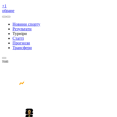
+
1
обране
Новини спорту
Результати
Турніри
Статті
Прогнози
Трансфери
топ