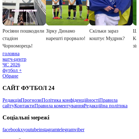
головна
матч-центр
ЧС 2026
футбол +
Обране
САЙТ ФУТБОЛ 24
Редакція
Прогнози
Політика конфіденційності
Правила
сайту
Контакти
Правила коментування
Редакційна політика
Соціальні мережі
facebook
x
youtube
instagram
telegram
viber