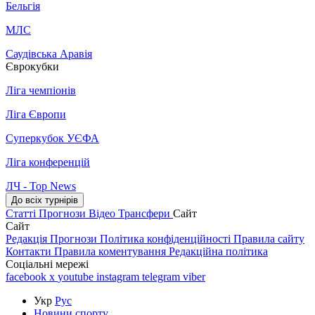
Бельгія
МЛС
Саудівська Аравія
Єврокубки
Ліга чемпіонів
Ліга Європи
Суперкубок УЄФА
Ліга конференцій
ЛЧ - Top News
До всіх турнірів
Статті
Прогнози
Відео
Трансфери
Сайт
Сайт
Редакція
Прогнози
Політика конфіденційності
Правила сайту
Контакти
Правила коментування
Редакційна політика
Соціальні мережі
facebook
x
youtube
instagram
telegram
viber
Укр
Рус
Новини спорту