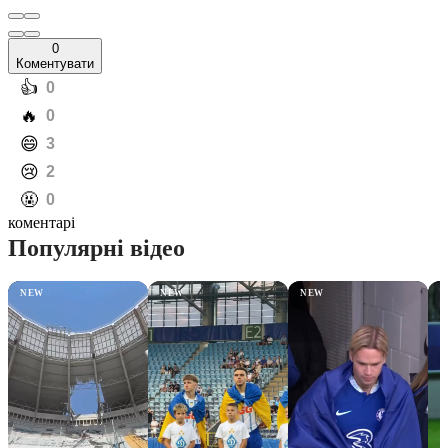
0
Коментувати
️👍
0
️🔥
0
️😄
3
️😢
2
️🤬
0
коментарі