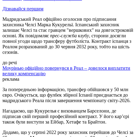
Дізнавайся першим
Мадридський Реал офіційно оголосив про підписання
захисника Челсі Марка Кукурельї. Іспанський захисник
залишає Челсі та стає гравцем "вершкових" на довгостроковій
основі. Як повідомляє
прес-служба клубу
, сторони досягли
повної угоди щодо трансферу футболіста. Контракт іспанця з
Реалом розрахований до 30 червня 2032 року, тобто на шість
сезонів.
до речі
Моурінью офіційно повернувся в Реал – довелося виплатити
велику компенсацію
реклама
За попередньою інформацією, трансфер обійшовся у 50 млн
євро. Очікується, що фулбек збірної Іспанії приєднається до
мадридського Реала після завершення чемпіонату світу-2026.
Нагадаємо, що Кукурелья є вихованцем Барселони, де
підписав свій перший професійний контракт. У його кар’єрі
також були виступи за Ейбар, Хетафе та Брайтон.
Додамо, що у серпні 2022 року захисник перейшов до Челсі за