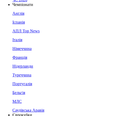
Чемпіонати
Англія
Іспанія
АПЛ Top News
Італія
Німеччина
Франція
Нідерланди
Туреччина
Португалія
Бельгія
МЛС
Саудівська Аравія
Єврокубки