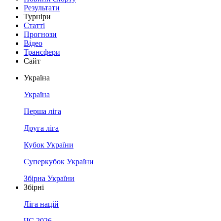
Результати
Турніри
Статті
Прогнози
Відео
Трансфери
Сайт
Україна
Україна
Перша ліга
Друга ліга
Кубок України
Суперкубок України
Збірна України
Збірні
Ліга націй
ЧС 2026