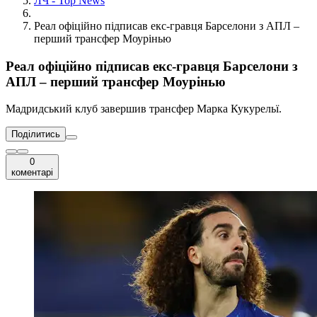
ЛЧ - Top News
Реал офіційно підписав екс-гравця Барселони з АПЛ –
перший трансфер Моурінью
Реал офіційно підписав екс-гравця Барселони з
АПЛ – перший трансфер Моурінью
Мадридський клуб завершив трансфер Марка Кукурельї.
Поділитись
0
коментарі