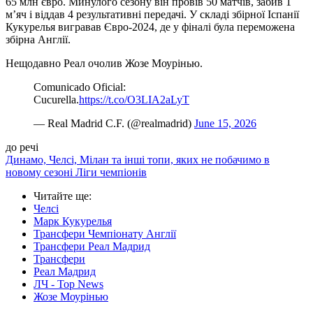
65 млн євро. Минулого сезону він провів 50 матчів, забив 1
м’яч і віддав 4 результативні передачі. У складі збірної Іспанії
Кукурелья вигравав Євро-2024, де у фіналі була переможена
збірна Англії.
Нещодавно Реал очолив Жозе Моурінью.
Comunicado Oficial:
Cucurella.
https://t.co/O3LIA2aLyT
— Real Madrid C.F. (@realmadrid)
June 15, 2026
до речі
Динамо, Челсі, Мілан та інші топи, яких не побачимо в
новому сезоні Ліги чемпіонів
Читайте ще
:
Челсі
Марк Кукурелья
Трансфери Чемпіонату Англії
Трансфери Реал Мадрид
Трансфери
Реал Мадрид
ЛЧ - Top News
Жозе Моурінью