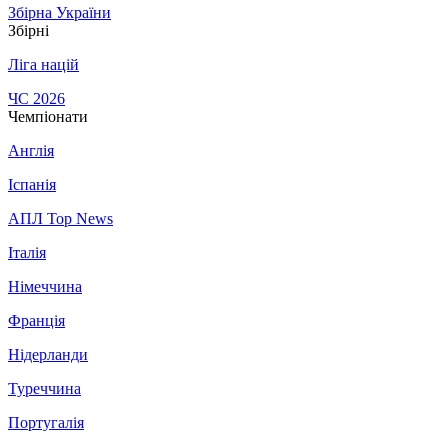
Збірна України
Збірні
Ліга націй
ЧС 2026
Чемпіонати
Англія
Іспанія
АПЛ Top News
Італія
Німеччина
Франція
Нідерланди
Туреччина
Португалія