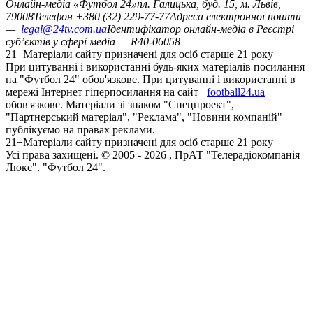
Онлайн-медіа «Футбол 24»
пл. Галицька, буд. 15, м. Львів,
79008
Телефон +380 (32) 229-77-77
Адреса електронної пошти
—
legal@24tv.com.ua
Ідентифікатор онлайн-медіа в Реєстрі
суб’єктів у сфері медіа — R40-06058
21+
Матеріали сайту призначені для осіб старше 21 року
При цитуванні і використанні будь-яких матеріалів посилання
на "Футбол 24" обов'язкове. При цитуванні і використанні в
мережі Інтернет гіперпосилання на сайт
football24.ua
обов'язкове. Матеріали зі знаком "Спецпроект",
"Партнерський матеріал", "Реклама", "Новини компаній"
публікуємо на правах реклами.
21+
Матеріали сайту призначені для осіб старше 21 року
Усi права захищенi. © 2005 -
2026
, ПрАТ "Телерадіокомпанія
Люкс". "Футбол 24".