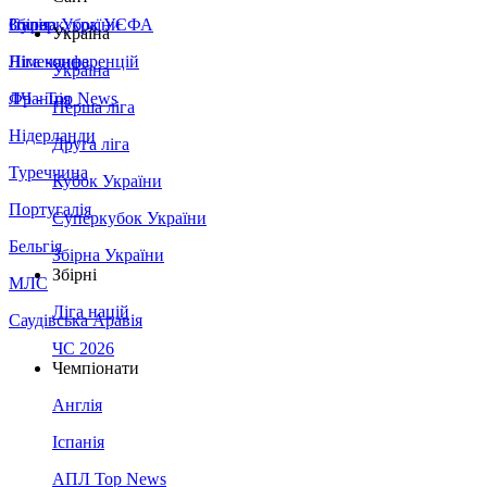
Збірна України
Італія
Суперкубок УЄФА
Україна
Німеччина
Ліга конференцій
Україна
Франція
ЛЧ - Top News
Перша ліга
Нідерланди
Друга ліга
Туреччина
Кубок України
Португалія
Суперкубок України
Бельгія
Збірна України
Збірні
МЛС
Ліга націй
Саудівська Аравія
ЧС 2026
Чемпіонати
Англія
Іспанія
АПЛ Top News