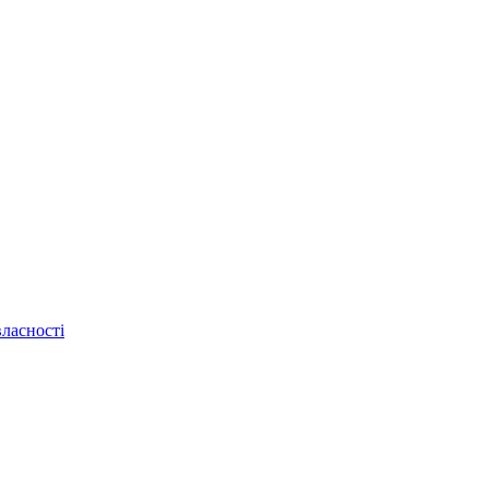
ласності