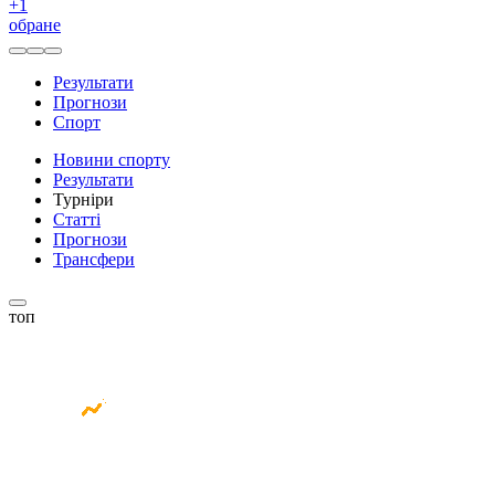
+
1
обране
Результати
Прогнози
Спорт
Новини спорту
Результати
Турніри
Статті
Прогнози
Трансфери
топ